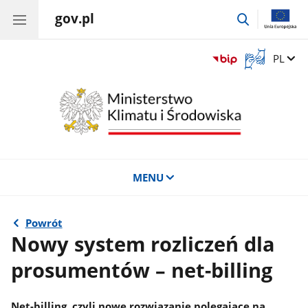
gov.pl
przejdź
do
wyszukiwar
Otwórz
Zmień 
PL
okno
z
tłumaczem
języka
migowego
MENU
Powrót
Nowy system rozliczeń dla
prosumentów – net-billing
Net-billing, czyli nowe rozwiązanie polegające na