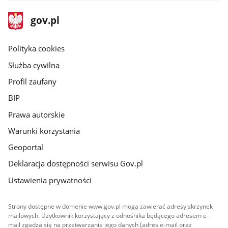
stopka
Strona
gov.pl
gov.pl
główna
gov.pl
Polityka cookies
Służba cywilna
Profil zaufany
BIP
Prawa autorskie
Warunki korzystania
Geoportal
Deklaracja dostępności serwisu Gov.pl
Ustawienia prywatności
Strony dostępne w domenie www.gov.pl mogą zawierać adresy skrzynek
mailowych. Użytkownik korzystający z odnośnika będącego adresem e-
mail zgadza się na przetwarzanie jego danych (adres e-mail oraz