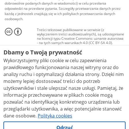
dobrowolnie podanych danych w wiadomości) w celu przesłania
odpowiedzi na przesłane pytania. Szczegóły przetwarzania danych przez
każdą z jednostek znajdują się w ich politykach przetwarzania danych
osobowych.
Treści tekstowe publikowane w serwisie (z
wyłączeniem treści audiowizualnych), są udostępniane
na licencji typu Creative Commons: uznanie autorstwa
- na tych samych warunkach 4.0 (CC BY-SA 4.0).
Materiały audiowizualne, w tym zdjęcia, materiały
Dbamy o Twoją prywatność
audio i wideo, są udostępniane na licencji typu
Creative Commons: uznanie autorstwa użycie
Wykorzystujemy pliki cookie w celu zapewnienia
niekomercyjne - bez utworów zależnych 4.0 (CC BY-
NC-ND 4.0), o ile nie jest to stwierdzone inaczej.
prawidłowego funkcjonowania naszej witryny oraz do
analizy ruchu i optymalizacji działania strony. Dzięki nim
możemy lepiej dostosować treści do potrzeb
użytkowników i stale ulepszać nasze usługi. Pamiętaj, że
informacje przechowywane w plikach cookie mogą
pozwalać na identyfikację konkretnego urządzenia lub
przeglądarki użytkownika, a więc potencjalnie stanowić
dane osobowe.
Polityka cookies
Odrzuć