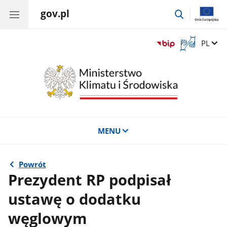
gov.pl
przejdź
do
wyszukiwar
Otwórz
Zmień 
PL
okno
z
tłumaczem
języka
migowego
MENU
Powrót
Prezydent RP podpisał
ustawę o dodatku
węglowym