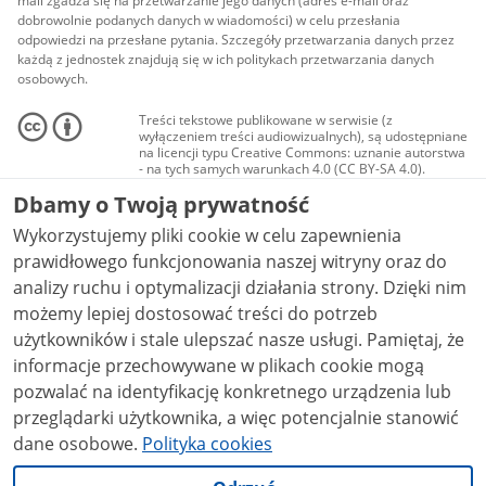
mail zgadza się na przetwarzanie jego danych (adres e-mail oraz
dobrowolnie podanych danych w wiadomości) w celu przesłania
odpowiedzi na przesłane pytania. Szczegóły przetwarzania danych przez
każdą z jednostek znajdują się w ich politykach przetwarzania danych
osobowych.
Treści tekstowe publikowane w serwisie (z
wyłączeniem treści audiowizualnych), są udostępniane
na licencji typu Creative Commons: uznanie autorstwa
- na tych samych warunkach 4.0 (CC BY-SA 4.0).
Materiały audiowizualne, w tym zdjęcia, materiały
Dbamy o Twoją prywatność
audio i wideo, są udostępniane na licencji typu
Creative Commons: uznanie autorstwa użycie
Wykorzystujemy pliki cookie w celu zapewnienia
niekomercyjne - bez utworów zależnych 4.0 (CC BY-
NC-ND 4.0), o ile nie jest to stwierdzone inaczej.
prawidłowego funkcjonowania naszej witryny oraz do
analizy ruchu i optymalizacji działania strony. Dzięki nim
możemy lepiej dostosować treści do potrzeb
użytkowników i stale ulepszać nasze usługi. Pamiętaj, że
informacje przechowywane w plikach cookie mogą
pozwalać na identyfikację konkretnego urządzenia lub
przeglądarki użytkownika, a więc potencjalnie stanowić
dane osobowe.
Polityka cookies