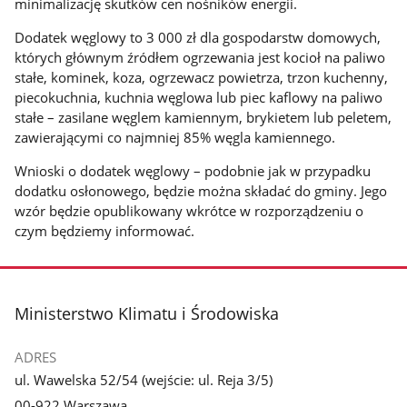
minimalizację skutków cen nośników energii.
Dodatek węglowy to 3 000 zł dla gospodarstw domowych,
których głównym źródłem ogrzewania jest kocioł na paliwo
stałe, kominek, koza, ogrzewacz powietrza, trzon kuchenny,
piecokuchnia, kuchnia węglowa lub piec kaflowy na paliwo
stałe – zasilane węglem kamiennym, brykietem lub peletem,
zawierającymi co najmniej 85% węgla kamiennego.
Wnioski o dodatek węglowy – podobnie jak w przypadku
dodatku osłonowego, będzie można składać do gminy. Jego
wzór będzie opublikowany wkrótce w rozporządzeniu o
czym będziemy informować.
stopka
Ministerstwo Klimatu i Środowiska
ADRES
ul. Wawelska 52/54 (wejście: ul. Reja 3/5)
00-922 Warszawa