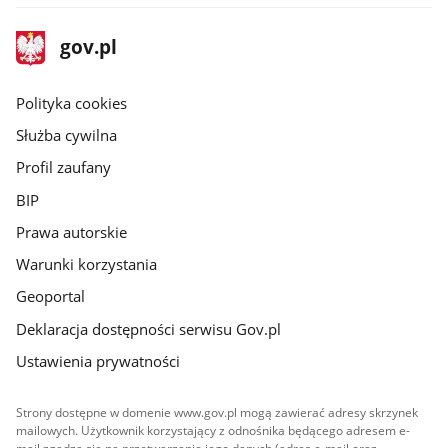
stopka
Strona
gov.pl
gov.pl
główna
gov.pl
Polityka cookies
Służba cywilna
Profil zaufany
BIP
Prawa autorskie
Warunki korzystania
Geoportal
Deklaracja dostępności serwisu Gov.pl
Ustawienia prywatności
Strony dostępne w domenie www.gov.pl mogą zawierać adresy skrzynek
mailowych. Użytkownik korzystający z odnośnika będącego adresem e-