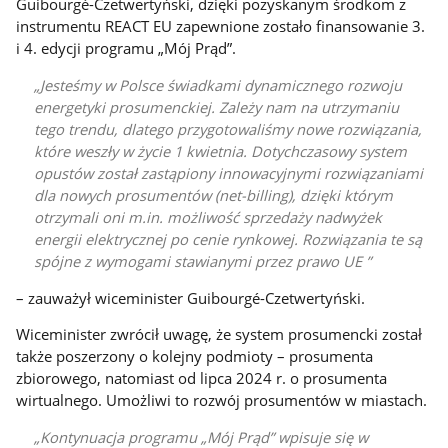
Guibourgé-Czetwertyński, dzięki pozyskanym środkom z
instrumentu REACT EU zapewnione zostało finansowanie 3.
i 4. edycji programu „Mój Prąd”.
Jesteśmy w Polsce świadkami dynamicznego rozwoju
energetyki prosumenckiej. Zależy nam na utrzymaniu
tego trendu, dlatego przygotowaliśmy nowe rozwiązania,
które weszły w życie 1 kwietnia. Dotychczasowy system
opustów został zastąpiony innowacyjnymi rozwiązaniami
dla nowych prosumentów (net-billing), dzięki którym
otrzymali oni m.in. możliwość sprzedaży nadwyżek
energii elektrycznej po cenie rynkowej. Rozwiązania te są
spójne z wymogami stawianymi przez prawo UE
– zauważył wiceminister Guibourgé-Czetwertyński.
Wiceminister zwrócił uwagę, że system prosumencki został
także poszerzony o kolejny podmioty – prosumenta
zbiorowego, natomiast od lipca 2024 r. o prosumenta
wirtualnego. Umożliwi to rozwój prosumentów w miastach.
Kontynuacja programu „Mój Prąd” wpisuje się w