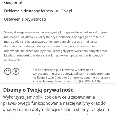
Geoportal
Deklaracja dostępności serwisu Gov.pl
Ustawienia prywatności
Strony dostępne w domenie www.gov.pl mogą zawierać adresy skrzynek
mailowych. Użytkownik korzystający z odnośnika będącego adresem e-
mail zgadza się na przetwarzanie jego danych (adres e-mail oraz
dobrowolnie podanych danych w wiadomości) w celu przesłania
odpowiedzi na przesłane pytania. Szczegóły przetwarzania danych przez
każdą z jednostek znajdują się w ich politykach przetwarzania danych
osobowych.
Treści tekstowe publikowane w serwisie (z
wyłączeniem treści audiowizualnych), są udostępniane
na licencji typu Creative Commons: uznanie autorstwa
- na tych samych warunkach 4.0 (CC BY-SA 4.0).
Materiały audiowizualne, w tym zdjęcia, materiały
Dbamy o Twoją prywatność
audio i wideo, są udostępniane na licencji typu
Creative Commons: uznanie autorstwa użycie
Wykorzystujemy pliki cookie w celu zapewnienia
niekomercyjne - bez utworów zależnych 4.0 (CC BY-
NC-ND 4.0), o ile nie jest to stwierdzone inaczej.
prawidłowego funkcjonowania naszej witryny oraz do
analizy ruchu i optymalizacji działania strony. Dzięki nim