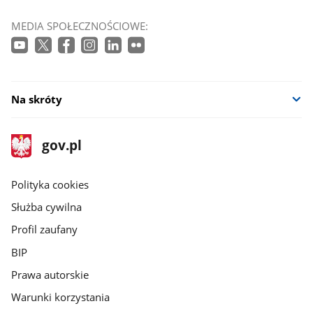
MEDIA SPOŁECZNOŚCIOWE:
Na skróty
stopka
Strona
gov.pl
gov.pl
główna
gov.pl
Polityka cookies
Służba cywilna
Profil zaufany
BIP
Prawa autorskie
Warunki korzystania