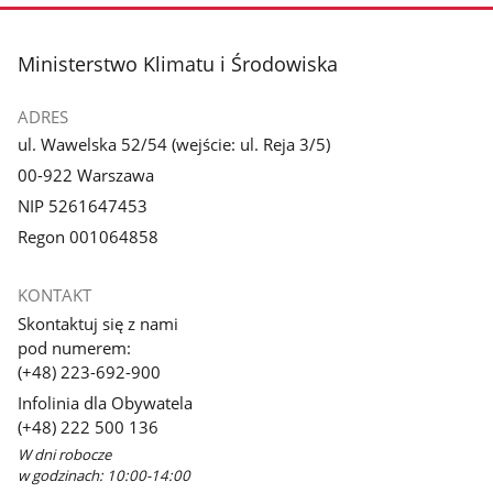
zdjęcie
1
z
stopka
Ministerstwo Klimatu i Środowiska
galerii.
ADRES
ul. Wawelska 52/54 (wejście: ul. Reja 3/5)
00-922 Warszawa
NIP 5261647453
Regon 001064858
KONTAKT
Skontaktuj się z nami
pod numerem:
(+48) 223-692-900
Infolinia dla Obywatela
(+48) 222 500 136
W dni robocze
w godzinach: 10:00-14:00