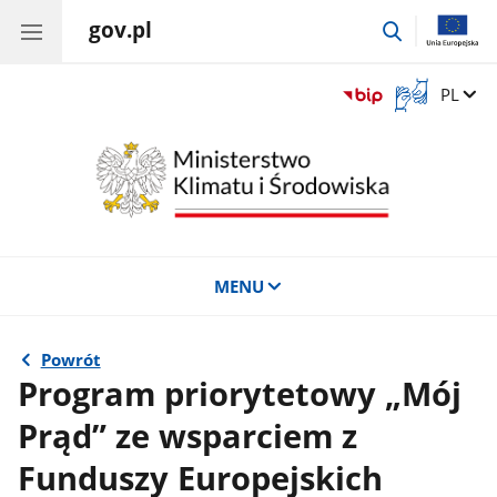
gov.pl
przejdź
do
wyszukiwar
Otwórz
Zmień 
PL
okno
z
tłumaczem
języka
migowego
MENU
Powrót
Program priorytetowy „Mój
Prąd” ze wsparciem z
Funduszy Europejskich