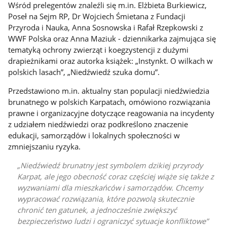
Wśród prelegentów znaleźli się m.in. Elżbieta Burkiewicz,
Poseł na Sejm RP, Dr Wojciech Śmietana z Fundacji
Przyroda i Nauka, Anna Sosnowska i Rafał Rzepkowski z
WWF Polska oraz Anna Maziuk - dziennikarka zajmująca się
tematyką ochrony zwierząt i koegzystencji z dużymi
drapieżnikami oraz autorka książek: „Instynkt. O wilkach w
polskich lasach”, „Niedźwiedź szuka domu”.
Przedstawiono m.in. aktualny stan populacji niedźwiedzia
brunatnego w polskich Karpatach, omówiono rozwiązania
prawne i organizacyjne dotyczące reagowania na incydenty
z udziałem niedźwiedzi oraz podkreślono znaczenie
edukacji, samorządów i lokalnych społeczności w
zmniejszaniu ryzyka.
Niedźwiedź brunatny jest symbolem dzikiej przyrody
Karpat, ale jego obecność coraz częściej wiąże się także z
wyzwaniami dla mieszkańców i samorządów. Chcemy
wypracować rozwiązania, które pozwolą skutecznie
chronić ten gatunek, a jednocześnie zwiększyć
bezpieczeństwo ludzi i ograniczyć sytuacje konfliktowe