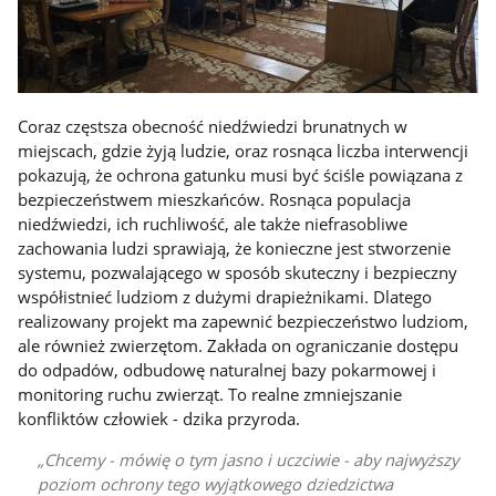
Coraz częstsza obecność niedźwiedzi brunatnych w
miejscach, gdzie żyją ludzie, oraz rosnąca liczba interwencji
pokazują, że ochrona gatunku musi być ściśle powiązana z
bezpieczeństwem mieszkańców. Rosnąca populacja
niedźwiedzi, ich ruchliwość, ale także niefrasobliwe
zachowania ludzi sprawiają, że konieczne jest stworzenie
systemu, pozwalającego w sposób skuteczny i bezpieczny
współistnieć ludziom z dużymi drapieżnikami. Dlatego
realizowany projekt ma zapewnić bezpieczeństwo ludziom,
ale również zwierzętom. Zakłada on ograniczanie dostępu
do odpadów, odbudowę naturalnej bazy pokarmowej i
monitoring ruchu zwierząt. To realne zmniejszanie
konfliktów człowiek - dzika przyroda.
Chcemy - mówię o tym jasno i uczciwie - aby najwyższy
poziom ochrony tego wyjątkowego dziedzictwa