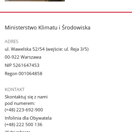
Pokaż
zdjęcie
1
z
stopka
Ministerstwo Klimatu i Środowiska
galerii.
ADRES
ul. Wawelska 52/54 (wejście: ul. Reja 3/5)
00-922 Warszawa
NIP 5261647453
Regon 001064858
KONTAKT
Skontaktuj się z nami
pod numerem:
(+48) 223-692-900
Infolinia dla Obywatela
(+48) 222 500 136