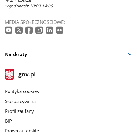
W dni robocze
w godzinach: 10:00-14:00
MEDIA SPOŁECZNOŚCIOWE:
Na skróty
stopka
Strona
gov.pl
gov.pl
główna
gov.pl
Polityka cookies
Służba cywilna
Profil zaufany
BIP
Prawa autorskie