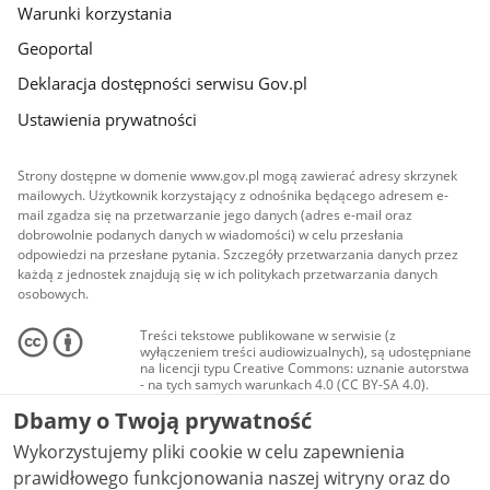
Warunki korzystania
Geoportal
Deklaracja dostępności serwisu Gov.pl
Ustawienia prywatności
Strony dostępne w domenie www.gov.pl mogą zawierać adresy skrzynek
mailowych. Użytkownik korzystający z odnośnika będącego adresem e-
mail zgadza się na przetwarzanie jego danych (adres e-mail oraz
dobrowolnie podanych danych w wiadomości) w celu przesłania
odpowiedzi na przesłane pytania. Szczegóły przetwarzania danych przez
każdą z jednostek znajdują się w ich politykach przetwarzania danych
osobowych.
Treści tekstowe publikowane w serwisie (z
wyłączeniem treści audiowizualnych), są udostępniane
na licencji typu Creative Commons: uznanie autorstwa
- na tych samych warunkach 4.0 (CC BY-SA 4.0).
Materiały audiowizualne, w tym zdjęcia, materiały
Dbamy o Twoją prywatność
audio i wideo, są udostępniane na licencji typu
Creative Commons: uznanie autorstwa użycie
Wykorzystujemy pliki cookie w celu zapewnienia
niekomercyjne - bez utworów zależnych 4.0 (CC BY-
NC-ND 4.0), o ile nie jest to stwierdzone inaczej.
prawidłowego funkcjonowania naszej witryny oraz do