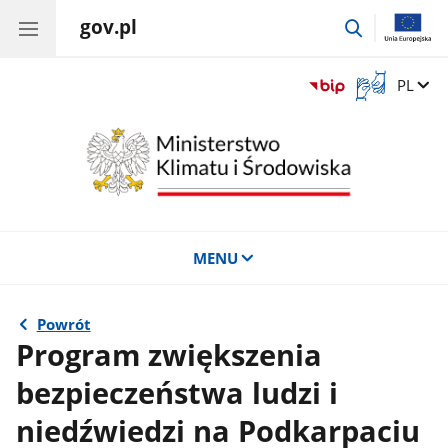
gov.pl
przejdź
do
wyszukiwar
Otwórz
Zmień 
PL
okno
z
tłumaczem
języka
migowego
MENU
Powrót
Program zwiększenia
bezpieczeństwa ludzi i
niedźwiedzi na Podkarpaciu