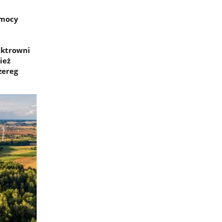
 mocy
ektrowni
ież
zereg