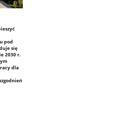
pieszyć
ru pod
duje się
e 2030 r.
wym
racy dla
 uzgodnień