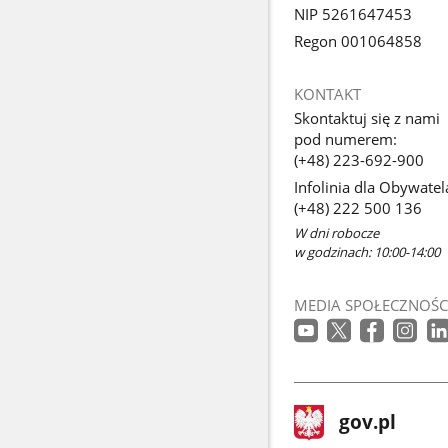
NIP 5261647453
Regon 001064858
KONTAKT
Skontaktuj się z nami
pod numerem:
(+48) 223-692-900
Infolinia dla Obywatel
(+48) 222 500 136
W dni robocze
w godzinach: 10:00-14:00
MEDIA SPOŁECZNOŚC
stopka
Strona
gov.pl
gov.pl
główna