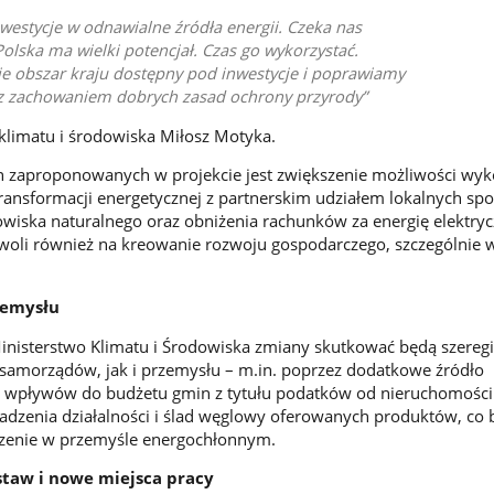
estycje w odnawialne źródła energii. Czeka nas
Polska ma wielki potencjał. Czas go wykorzystać.
e obszar kraju dostępny pod inwestycje i poprawiamy
 z zachowaniem dobrych zasad ochrony przyrody
 klimatu i środowiska Miłosz Motyka.
zaproponowanych w projekcie jest zwiększenie możliwości wyk
transformacji energetycznej z partnerskim udziałem lokalnych spo
iska naturalnego oraz obniżenia rachunków za energię elektryc
woli również na kreowanie rozwoju gospodarczego, szczególnie 
rzemysłu
nisterstwo Klimatu i Środowiska zmiany skutkować będą szereg
 samorządów, jak i przemysłu – m.in. poprzez dodatkowe źródło
 wpływów do budżetu gmin z tytułu podatków od nieruchomości
adzenia działalności i ślad węglowy oferowanych produktów, co 
czenie w przemyśle energochłonnym.
taw i nowe miejsca pracy