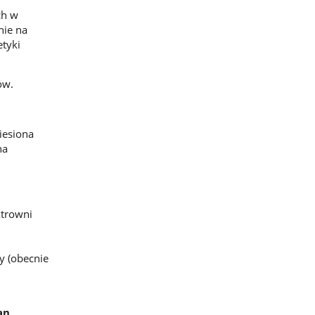
ch w
nie na
etyki
ów.
iesiona
na
trowni
y (obecnie
an