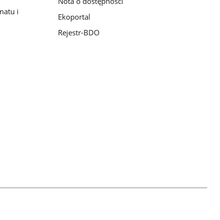
Nota o dostępności
matu i
Ekoportal
Rejestr-BDO