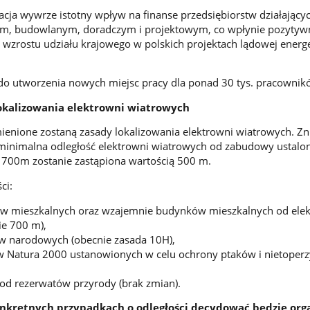
cja wywrze istotny wpływ na finanse przedsiębiorstw działający
ym, budowlanym, doradczym i projektowym, co wpłynie pozytyw
o wzrostu udziału krajowego w polskich projektach lądowej energ
e do utworzenia nowych miejsc pracy dla ponad 30 tys. pracownik
lokalizowania elektrowni wiatrowych
enione zostaną zasady lokalizowania elektrowni wiatrowych. Zn
 minimalna odległość elektrowni wiatrowych od zabudowy ustalo
 700m zostanie zastąpiona wartością 500 m.
ci:
 mieszkalnych oraz wzajemnie budynków mieszkalnych od elek
ie 700 m),
w narodowych (obecnie zasada 10H),
 Natura 2000 ustanowionych w celu ochrony ptaków i nietoperz
od rezerwatów przyrody (brak zmian).
nkretnych przypadkach o odległości decydować będzie org