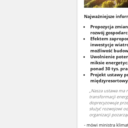
Najważniejsze infor
Propozycja zmian
rozwój gospodarc
Efektem zapropo
inwestycje wiatro
możliwość budow
Uwolnienie poten
miksie energetyc
ponad 30 tys. pr
Projekt ustawy pr
międzyresortowy
Nasza ustawa ma ro
transformacji energ
doprecyzowuje prze
służyć rozwojowi od
organizacji pozarzą
- mówi ministra klima