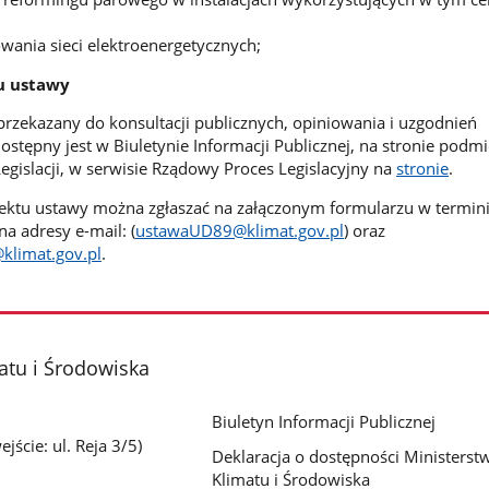
nsowania sieci elektroenergetycznych;
u ustawy
 przekazany do konsultacji publicznych, opiniowania i uzgodnień
stępny jest w Biuletynie Informacji Publicznej, na stronie podm
islacji, w serwisie Rządowy Proces Legislacyjny na
stronie
.
jektu ustawy można zgłaszać na załączonym formularzu w termin
na adresy e-mail: (
ustawaUD89@klimat.gov.pl
) oraz
klimat.gov.pl
.
atu i Środowiska
Biuletyn Informacji Publicznej
jście: ul. Reja 3/5)
Deklaracja o dostępności Ministerst
Klimatu i Środowiska