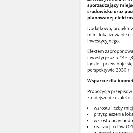
sporządzający miejs
środowisko oraz pos
planowanej elektro
Dodatkowo, projektow
m.in. lokalizowanie e
Inwestycyjnego.
Efektem zaproponowan
inwestycje aż o 44% (
lądzie - przewiduje s
perspektywie 2030 r.
Wsparcie dla biome
Propozycja przepisów
zmniejszenie uzależni
wzrostu liczby mie
przyspieszenia loka
wzrostu przychodó
realizacji celów O
w oparciu o proces