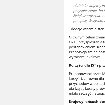
Odblokowujemy inw
przyspieszenie, bo 
Zwiększamy znaczni
przepisy. Wszystko
- dodaje wiceminister
Głównym celem zmian 
OZE i przyspieszenie 
poszanowaniem środow
Propozycja zmian poz
wymiarze lokalnym.
Korzyści dla JST i p
Proponowane przez Mi
korzyści, zarówno dla
przychodów w postaci
obniżając koszty prow
miało szczególne zna
Krajowy łańcuch dos