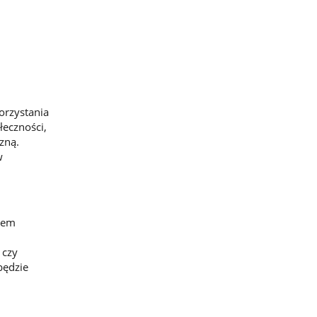
orzystania
łeczności,
zną.
w
iem
 czy
będzie