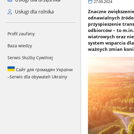
27.09.2024
Usługi dla rolnika
Znaczne zwiększenie
odnawialnych źróde
przyspieszenie tran
odbiorców – to m.in
Profil zaufany
wiatrowych oraz nie
system wsparcia dla
Baza wiedzy
ważnych zmian konie
Serwis Służby Cywilnej
Сайт для громадян України
–
Serwis dla obywateli Ukrainy