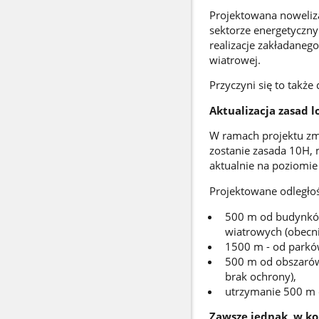
Projektowana noweliza
sektorze energetyczn
realizacje zakładaneg
wiatrowej.
Przyczyni się to takż
Aktualizacja zasad 
W ramach projektu zmi
zostanie zasada 10H,
aktualnie na poziomie
Projektowane odległoś
500 m od budynków
wiatrowych (obecn
1500 m - od parkó
500 m od obszarów
brak ochrony),
utrzymanie 500 m 
Zawsze jednak, w ko