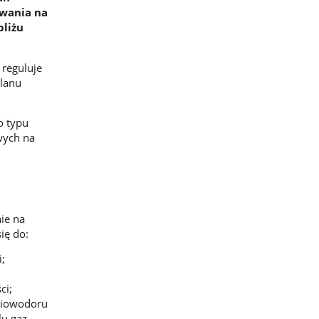
ywania na
bliżu
 reguluje
Planu
o typu
wych na
ie na
ię do:
;
ci;
 biowodoru
lu gaz