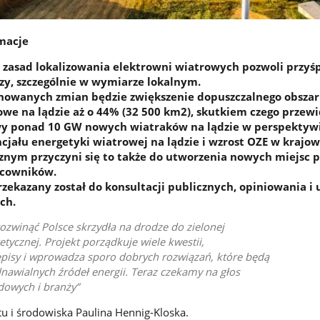
macje
 zasad lokalizowania elektrowni wiatrowych pozwoli przyś
zy, szczególnie w wymiarze lokalnym.
nowanych zmian będzie zwiększenie dopuszczalnego obsza
we na lądzie aż o 44% (32 500 km2), skutkiem czego przewi
y ponad 10 GW nowych wiatraków na lądzie w perspektywi
cjału energetyki wiatrowej na lądzie i wzrost OZE w krajo
znym przyczyni się to także do utworzenia nowych miejsc p
acowników.
zekazany został do konsultacji publicznych, opiniowania i
ch.
zwinąć Polsce skrzydła na drodze do zielonej
etycznej. Projekt porządkuje wiele kwestii,
pisy i wprowadza sporo dobrych rozwiązań, które będą
nawialnych źródeł energii. Teraz czekamy na głos
dowych i branży
tu i środowiska Paulina Hennig-Kloska.