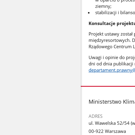
ziemny;
stabilizacji i bila
Konsultacje projekt
Projekt ustawy został
międzyresortowych. Do
Rządowego Centrum Leg
Uwagi i opinie do pro
dni od dnia publikacji 
departament.prawny@
stopka
Ministerstwo Klim
ADRES
ul. Wawelska 52/54 (we
00-922 Warszawa