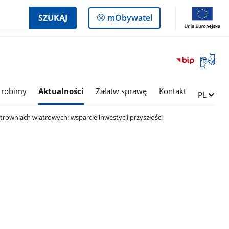
Logowanie
SZUKAJ
mObywatel
do
panelu
Otwórz
okno
z
tłumac
 robimy
Aktualności
Załatw sprawę
Kontakt
Zmień ję
PL
języka
migowe
trowniach wiatrowych: wsparcie inwestycji przyszłości