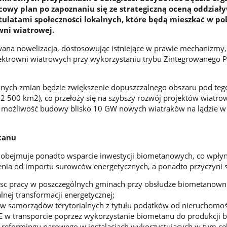
cowy plan po zapoznaniu się ze strategiczną oceną oddział
tulatami społeczności lokalnych, które będą mieszkać w po
wni wiatrowej.
ana nowelizacja, dostosowując istniejące w prawie mechanizmy,
lektrowni wiatrowych przy wykorzystaniu trybu Zintegrowanego 
ych zmian będzie zwiększenie dopuszczalnego obszaru pod teg
32 500 km2), co przełoży się na szybszy rozwój projektów wiatro
ię możliwość budowy blisko 10 GW nowych wiatraków na lądzie w
tanu
 obejmuje ponadto wsparcie inwestycji biometanowych, co wpłyn
enia od importu surowców energetycznych, a ponadto przyczyni s
jsc pracy w poszczególnych gminach przy obsłudze biometanowni
lnej transformacji energetycznej;
w samorządów terytorialnych z tytułu podatków od nieruchomoś
ZE w transporcie poprzez wykorzystanie biometanu do produkcji
 reformingu parowego w instalacjach wykorzystujących w tym ce