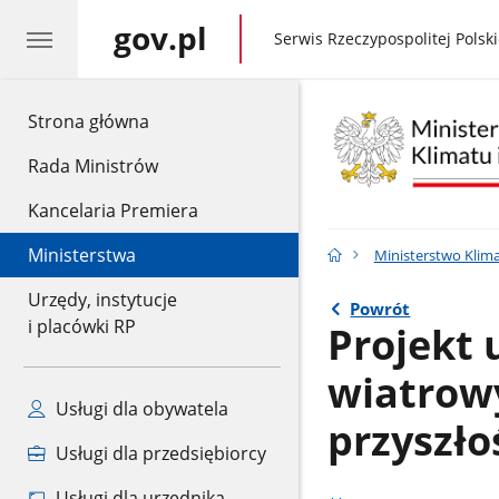
gov.pl
gov.pl
Serwis Rzeczypospolitej Polski
gov.pl
Strona główna
Rada Ministrów
Kancelaria Premiera
Ministerstwa
Ministerstwo Klima
Urzędy, instytucje
Powrót
i placówki RP
Projekt 
wiatrowy
Usługi dla obywatela
przyszło
Usługi dla przedsiębiorcy
Usługi dla urzędnika