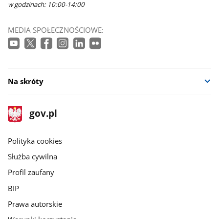
w godzinach: 10:00-14:00
MEDIA SPOŁECZNOŚCIOWE:
Na skróty
stopka
Strona
gov.pl
gov.pl
główna
gov.pl
Polityka cookies
Służba cywilna
Profil zaufany
BIP
Prawa autorskie