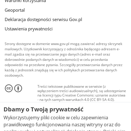
Warunki korzystania
Geoportal
Deklaracja dostępności serwisu Gov.pl
Ustawienia prywatności
Strony dostępne w domenie www.gov.pl mogą zawierać adresy skrzynek
mailowych. Użytkownik korzystający z odnośnika będącego adresem e-
mail zgadza się na przetwarzanie jego danych (adres e-mail oraz
dobrowolnie podanych danych w wiadomości) w celu przesłania
odpowiedzi na przesłane pytania. Szczegóły przetwarzania danych przez
każdą z jednostek znajdują się w ich politykach przetwarzania danych
osobowych.
Treści tekstowe publikowane w serwisie (z
wyłączeniem treści audiowizualnych), są udostępniane
na licencji typu Creative Commons: uznanie autorstwa
- na tych samych warunkach 4.0 (CC BY-SA 4.0).
Materiały audiowizualne, w tym zdjęcia, materiały
Dbamy o Twoją prywatność
audio i wideo, są udostępniane na licencji typu
Creative Commons: uznanie autorstwa użycie
Wykorzystujemy pliki cookie w celu zapewnienia
niekomercyjne - bez utworów zależnych 4.0 (CC BY-
NC-ND 4.0), o ile nie jest to stwierdzone inaczej.
prawidłowego funkcjonowania naszej witryny oraz do