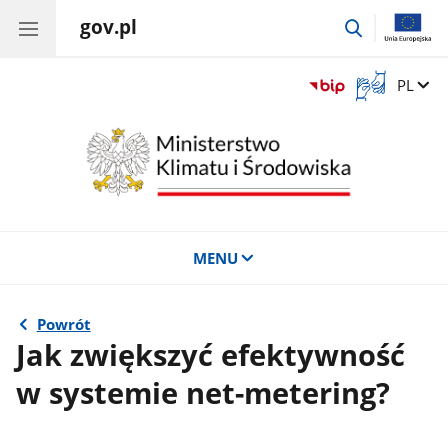
gov.pl
przejdź
do
wyszukiwar
Otwórz
Zmień 
PL
okno
z
tłumaczem
języka
migowego
MENU
Powrót
Jak zwiększyć efektywność
w systemie net-metering?