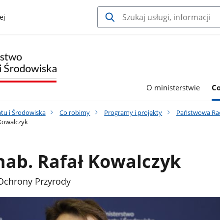
ej
O ministerstwie
C
tu i Środowiska
Co robimy
Programy i projekty
Państwowa Ra
 Kowalczyk
 hab. Rafał Kowalczyk
chrony Przyrody