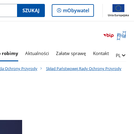
Logowanie
SZUKAJ
mObywatel
do
panelu
Otwórz
okno
z
tłumac
o robimy
Aktualności
Załatw sprawę
Kontakt
Zmień ję
PL
języka
migowe
da Ochrony Przyrody
Skład Państwowej Rady Ochrony Przyrody