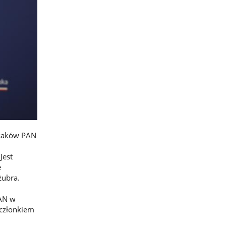
 Ssaków PAN
Jest
e
żubra.
PAN w
 członkiem