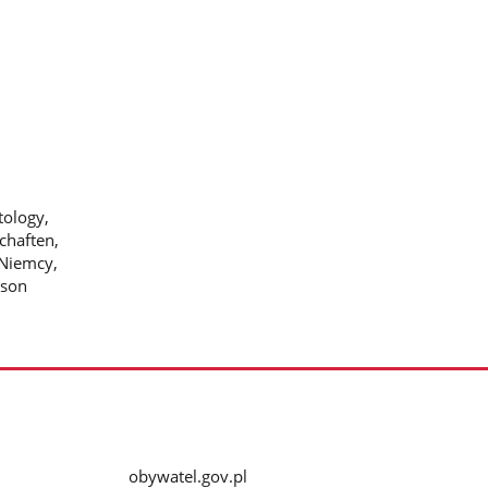
tology,
schaften,
 Niemcy,
ison
obywatel.gov.pl