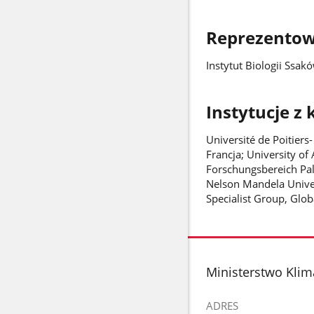
Reprezentow
Instytut Biologii Ssa
Instytucje z
Université de Poitier
Francja; University of 
Forschungsbereich Pal
Nelson Mandela Univer
Specialist Group, Glob
stopka
Ministerstwo Klim
ADRES