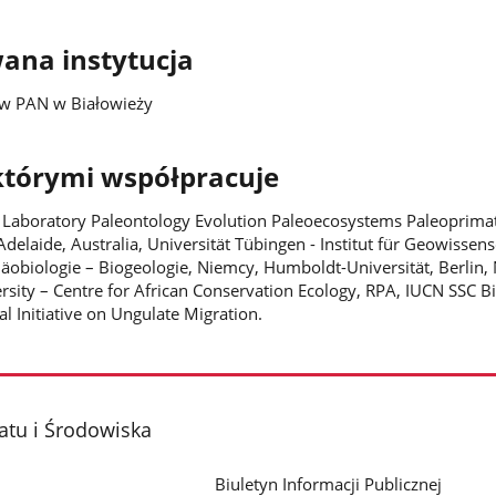
ana instytucja
ków PAN w Białowieży
 którymi współpracuje
s- Laboratory Paleontology Evolution Paleoecosystems Paleoprima
Adelaide, Australia, Universität Tübingen - Institut für Geowissen
äobiologie – Biogeologie, Niemcy, Humboldt-Universität, Berlin,
sity – Centre for African Conservation Ecology, RPA, IUCN SSC B
al Initiative on Ungulate Migration.
atu i Środowiska
Biuletyn Informacji Publicznej