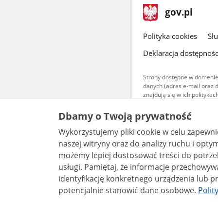
stopka
Strona
gov.pl
gov.pl
główna
gov.pl
Polityka cookies
Sł
Deklaracja dostępnośc
Strony dostępne w domenie
danych (adres e-mail oraz 
znajdują się w ich polityk
Treści teksto
Dbamy o Twoją prywatność
udostępniane
warunkach 4.0
Wykorzystujemy pliki cookie w celu zapewn
są udostępni
bez utworów z
naszej witryny oraz do analizy ruchu i optymalizacj
możemy lepiej dostosować treści do potrzeb
usługi. Pamiętaj, że informacje przechowywane w plikach cookie mogą pozwalać na
identyfikację konkretnego urządzenia lub pr
potencjalnie stanowić dane osobowe.
Polit