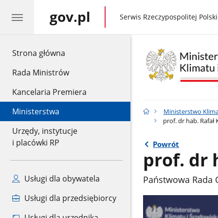
gov.pl
gov.pl
Serwis Rzeczypospolitej Polski
gov.pl
Strona główna
Rada Ministrów
Kancelaria Premiera
Ministerstwa
Ministerstwo Klima
prof. dr hab. Rafał
Urzędy, instytucje
i placówki RP
Powrót
prof. dr
Usługi dla obywatela
Państwowa Rada O
Usługi dla przedsiębiorcy
Usługi dla urzędnika