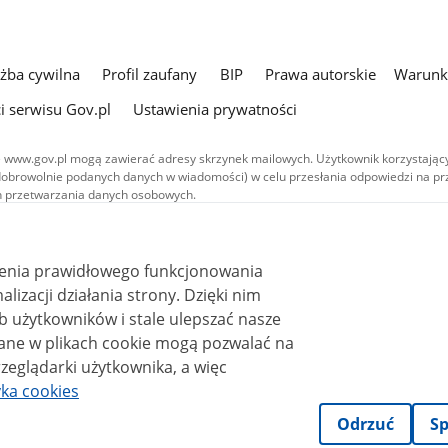
użba cywilna
Profil zaufany
BIP
Prawa autorskie
Warunki
i serwisu Gov.pl
Ustawienia prywatności
 www.gov.pl mogą zawierać adresy skrzynek mailowych. Użytkownik korzystający
dobrowolnie podanych danych w wiadomości) w celu przesłania odpowiedzi na prz
ach przetwarzania danych osobowych.
we publikowane w serwisie (z wyłączeniem treści audiowizualnych), są
 na licencji typu Creative Commons: uznanie autorstwa - na tych samych
 (CC BY-SA 4.0). Materiały audiowizualne, w tym zdjęcia, materiały audio i wideo
ienia prawidłowego funkcjonowania
ane na licencji typu Creative Commons: uznanie autorstwa użycie niekomercyjne 
ależnych 4.0 (CC BY-NC-ND 4.0), o ile nie jest to stwierdzone inaczej.
i działania strony. Dzięki nim
 użytkowników i stale ulepszać nasze
zeglądarki użytkownika, a więc
yka cookies
Odrzuć
Sp