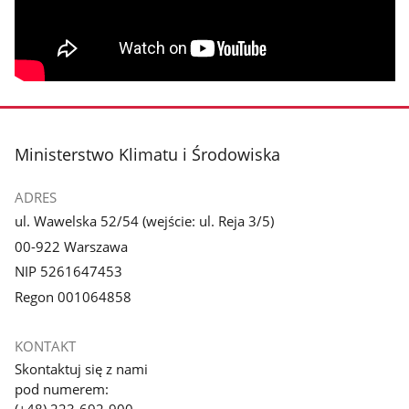
stopka
Ministerstwo Klimatu i Środowiska
ADRES
ul. Wawelska 52/54 (wejście: ul. Reja 3/5)
00-922 Warszawa
NIP 5261647453
Regon 001064858
KONTAKT
Skontaktuj się z nami
pod numerem: