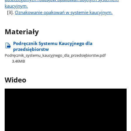
kaucyjnym.
[3].
Oznakowanie opakowań w systemie kaucyjnym.
Materiały
Podręcznik Systemu Kaucyjnego dla
przedsiębiorstw
Podręcznik​_systemu​_kaucyjnego​_dla​_przedsiębiorstw.pdf
3.46MB
Wideo