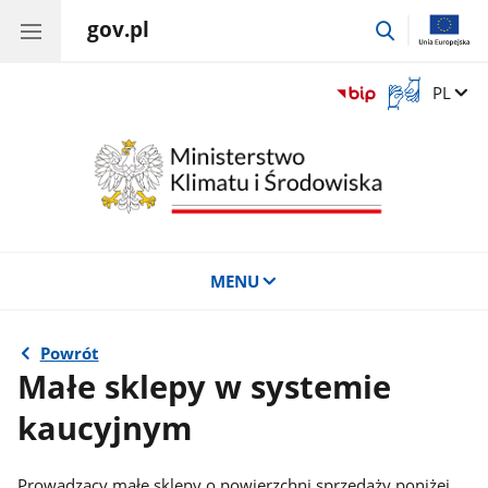
gov.pl
przejdź
do
wyszukiwar
Otwórz
Zmień 
PL
okno
z
tłumaczem
języka
migowego
MENU
Powrót
Małe sklepy w systemie
kaucyjnym
Prowadzący małe sklepy o powierzchni sprzedaży poniżej