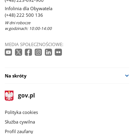
(+48) 223-692-900
Infolinia dla Obywatela
(+48) 222 500 136
W dni robocze
w godzinach: 10:00-14:00
MEDIA SPOŁECZNOŚCIOWE:
Na skróty
stopka
Strona
gov.pl
gov.pl
główna
gov.pl
Polityka cookies
Służba cywilna
Profil zaufany