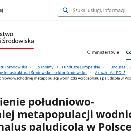
ej
O ministerstwie
C
tu i Środowiska
Co robimy
Fundusze Europejskie
Fundusze Eur
 Infrastruktura i Środowisko - sektor środowisko
Aktualności POIiŚ
niowo-wschodniej metapopulacji wodniczki Acrocephalus paludicola w Pol
enie południowo-
iej metapopulacji wodni
alus paludicola w Polsc