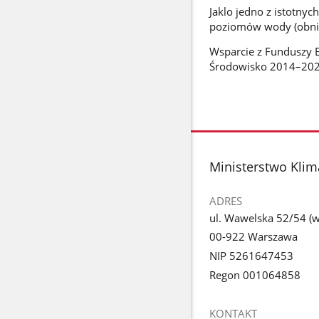
Jaklo jedno z istotny
poziomów wody (obniż
Wsparcie z Funduszy E
Środowisko 2014–202
stopka
Ministerstwo Klim
ADRES
ul. Wawelska 52/54 (we
00-922 Warszawa
NIP 5261647453
Regon 001064858
KONTAKT