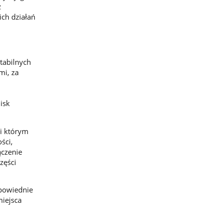
ż
ich działań
tabilnych
mi, za
isk
ki którym
ści,
ączenie
zęści
dpowiednie
miejsca