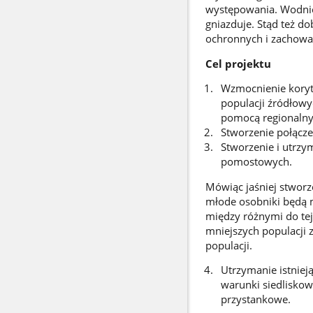
występowania. Wodnicz
gniazduje. Stąd też d
ochronnych i zachowa
Cel projektu
Wzmocnienie koryta
populacji źródłowy
pomocą regionalnyc
Stworzenie połącze
Stworzenie i utrzy
pomostowych.
Mówiąc jaśniej stworz
młode osobniki będą m
między różnymi do tej
mniejszych populacji 
populacji.
Utrzymanie istniej
warunki siedliskow
przystankowe.