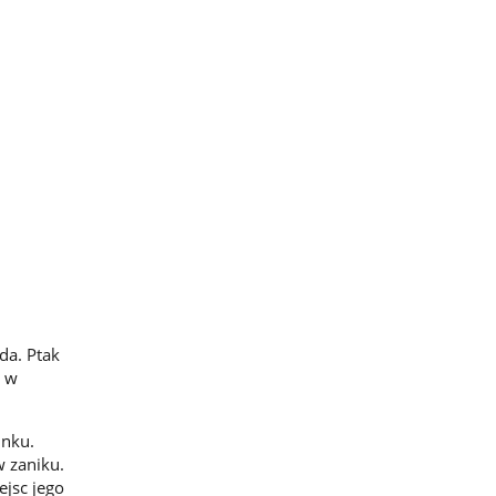
da. Ptak
U w
unku.
w zaniku.
ejsc jego