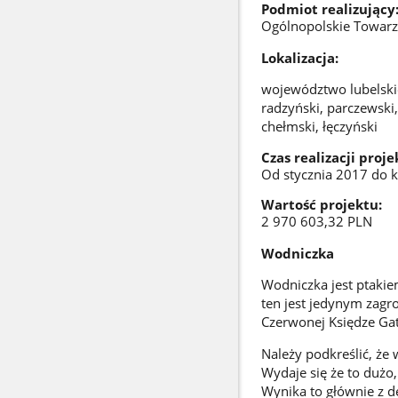
Podmiot realizujący
Ogólnopolskie Towar
Lokalizacja:
województwo lubelskie
radzyński, parczewski,
chełmski, łęczyński
Czas realizacji proje
Od stycznia 2017 do k
Wartość projekt
2 970 603,3
Wodniczka
Wodniczka jest ptakiem
ten jest jedynym zag
Czerwonej Księdze Gat
Należy podkreślić, że 
Wydaje się że to dużo,
Wynika to głównie z de