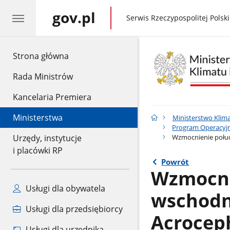
gov.pl
gov.pl
Serwis Rzeczypospolitej Polski
gov.pl
Strona główna
Rada Ministrów
Kancelaria Premiera
Ministerstwa
Ministerstwo Klima
Program Operacyjny
Wzmocnienie połud
Urzędy, instytucje
i placówki RP
Powrót
Wzmocni
Usługi dla obywatela
wschodn
Usługi dla przedsiębiorcy
Acroceph
Usługi dla urzędnika