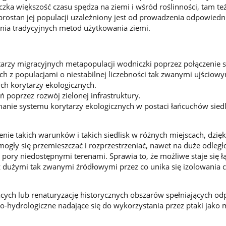
ka większość czasu spędza na ziemi i wśród roślinności, tam te
obrostan jej populacji uzależniony jest od prowadzenia odpowiedn
nia tradycyjnych metod użytkowania ziemi.
rzy migracyjnych metapopulacji wodniczki poprzez połączenie s
ch z populacjami o niestabilnej liczebności tak zwanymi ujściowy
h korytarzy ekologicznych.
ń poprzez rozwój zielonej infrastruktury.
manie systemu korytarzy ekologicznych w postaci łańcuchów siedl
enie takich warunków i takich siedlisk w różnych miejscach, dzię
ogły się przemieszczać i rozprzestrzeniać, nawet na duże odległo
 pory niedostępnymi terenami. Sprawia to, że możliwe staje się ł
z dużymi tak zwanymi źródłowymi przez co unika się izolowania c
ących lub renaturyzację historycznych obszarów spełniających o
o-hydrologiczne nadające się do wykorzystania przez ptaki jako 