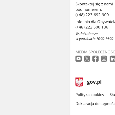
Skontaktuj się z nami
pod numerem:
(+48) 223-692-900
Infolinia dla Obywatel
(+48) 222 500 136
W dni robocze
w godzinach: 10:00-14:00
MEDIA SPOŁECZNOŚC
stopka
Strona
gov.pl
gov.pl
główna
gov.pl
Polityka cookies
Sł
Deklaracja dostępnośc