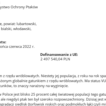
:
zystwo Ochrony Ptaków
, powiat: lubartowski,
 bialski, włodawski,
ktu:
ońca czerwca 2022 r.
u:
Dofinansowanie z UE:
2 PLN 2 497 540,04 PLN
 z rzędu wróblowatych. Niestety jej populacja, z roku na rok spa
rożonym globalnie gatunkiem z rzędu wróblowatych. Ma status V
unków, to znaczy narażony na wyginięcie.
w Polsce jest blisko 25 procent całej światowej populacji tego gat
 ale niegdyś ptak ten był szeroko rozpowszechniony. Dzisiaj jest 
gradacji siedlisk (torfowisk niskich oraz podmokłych łąk) czyli mi