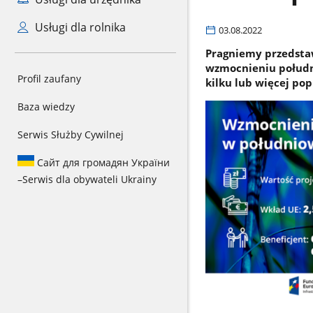
Usługi dla rolnika
03.08.2022
Pragniemy przedstaw
wzmocnieniu południ
Profil zaufany
kilku lub więcej po
Baza wiedzy
Serwis Służby Cywilnej
Сайт для громадян України
–
Serwis dla obywateli Ukrainy