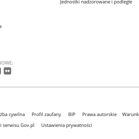
Jednostki nadzorowane i podległe
a
IOWE:
użba cywilna
Profil zaufany
BIP
Prawa autorskie
Warunki
i serwisu Gov.pl
Ustawienia prywatności