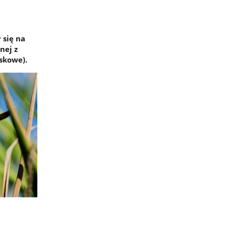
 się na
nej z
skowe).