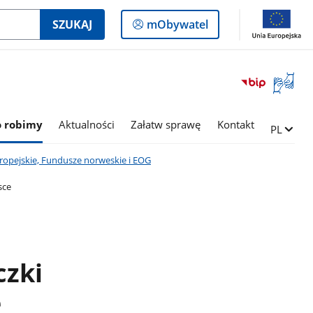
Logowanie
SZUKAJ
mObywatel
do
panelu
Otwórz
okno
z
tłumac
o robimy
Aktualności
Załatw sprawę
Kontakt
Zmień ję
PL
języka
migowe
opejskie, Fundusze norweskie i EOG
sce
czki
e