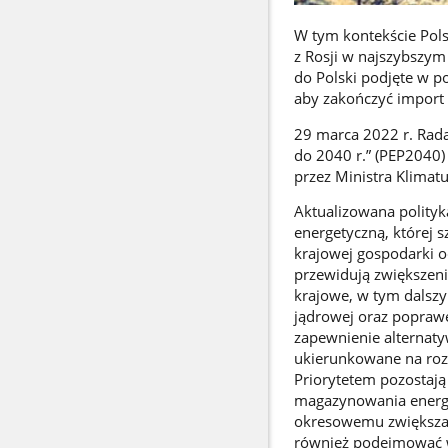
W tym kontekście Pols
z Rosji w najszybszym
do Polski podjęte w po
aby zakończyć import 
29 marca 2022 r. Rada 
do 2040 r.” (PEP2040)
przez Ministra Klimatu
Aktualizowana polityk
energetyczną, której 
krajowej gospodarki o
przewidują zwiększeni
krajowe, w tym dalszy
jądrowej oraz poprawę
zapewnienie alternaty
ukierunkowane na rozw
Priorytetem pozostają
magazynowania energii
okresowemu zwiększan
również podejmować w