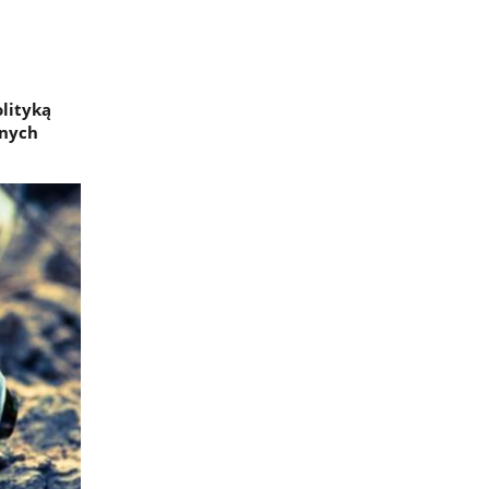
lityką
anych