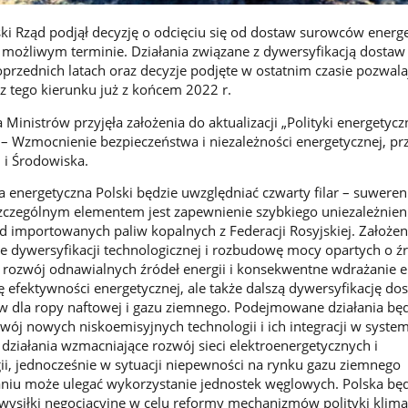
ki Rząd podjął decyzję o odcięciu się od dostaw surowców energ
 możliwym terminie. Działania związane z dywersyfikacją dosta
przednich latach oraz decyzje podjęte w ostatnim czasie pozwalaj
z tego kierunku już z końcem 2022 r.
Ministrów przyjęła założenia do aktualizacji „Polityki energetycz
 – Wzmocnienie bezpieczeństwa i niezależności energetycznej, p
 i Środowiska.
a energetyczna Polski będzie uwzględniać czwarty filar – suwere
szczególnym elementem jest zapewnienie szybkiego uniezależnien
d importowanych paliw kopalnych z Federacji Rosyjskiej. Założen
e dywersyfikacji technologicznej i rozbudowę mocy opartych o ź
 rozwój odnawialnych źródeł energii i konsekwentne wdrażanie e
 efektywności energetycznej, ale także dalszą dywersyfikację dos
w dla ropy naftowej i gazu ziemnego. Podejmowane działania bę
ój nowych niskoemisyjnych technologii i ich integracji w system
 działania wzmacniające rozwój sieci elektroenergetycznych i
, jednocześnie w sytuacji niepewności na rynku gazu ziemnego
iu może ulegać wykorzystanie jednostek węglowych. Polska będ
ysiłki negocjacyjne w celu reformy mechanizmów polityki klima