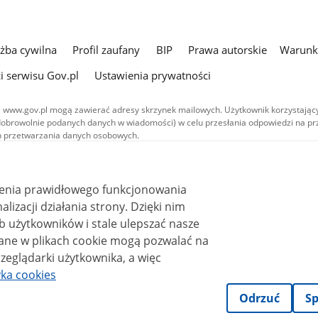
użba cywilna
Profil zaufany
BIP
Prawa autorskie
Warunki
i serwisu Gov.pl
Ustawienia prywatności
 www.gov.pl mogą zawierać adresy skrzynek mailowych. Użytkownik korzystający
dobrowolnie podanych danych w wiadomości) w celu przesłania odpowiedzi na prz
ach przetwarzania danych osobowych.
we publikowane w serwisie (z wyłączeniem treści audiowizualnych), są
 na licencji typu Creative Commons: uznanie autorstwa - na tych samych
 (CC BY-SA 4.0). Materiały audiowizualne, w tym zdjęcia, materiały audio i wideo
ienia prawidłowego funkcjonowania
ane na licencji typu Creative Commons: uznanie autorstwa użycie niekomercyjne 
ależnych 4.0 (CC BY-NC-ND 4.0), o ile nie jest to stwierdzone inaczej.
i działania strony. Dzięki nim
 użytkowników i stale ulepszać nasze
zeglądarki użytkownika, a więc
yka cookies
Odrzuć
Sp