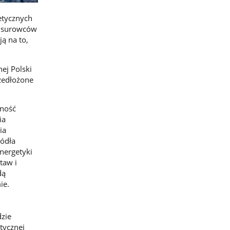
etycznych
w surowców
ą na to,
nej Polski
rzedłożone
nność
ia
ia
ródła
nergetyki
taw i
dą
ie.
zie
tycznej