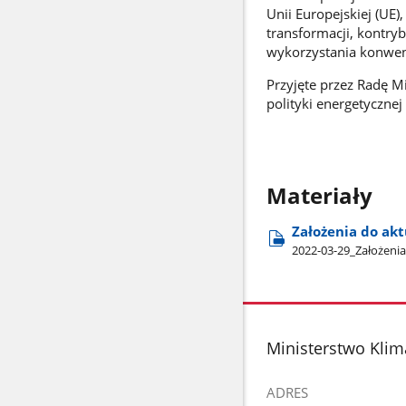
Unii Europejskiej (UE
transformacji, kontry
wykorzystania konwe
Przyjęte przez Radę M
polityki energetycznej
Materiały
Założenia do akt
2022-03-29​_Założeni
stopka
Ministerstwo Klim
ADRES