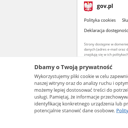
stopka
Strona
gov.pl
gov.pl
główna
gov.pl
Polityka cookies
Sł
Deklaracja dostępnośc
Strony dostępne w domenie
danych (adres e-mail oraz 
znajdują się w ich polityk
Treści teksto
Dbamy o Twoją prywatność
udostępniane
warunkach 4.0
Wykorzystujemy pliki cookie w celu zapewn
są udostępni
bez utworów z
naszej witryny oraz do analizy ruchu i optymalizacj
możemy lepiej dostosować treści do potrzeb
usługi. Pamiętaj, że informacje przechowywane w plikach cookie mogą pozwalać na
identyfikację konkretnego urządzenia lub pr
potencjalnie stanowić dane osobowe.
Polit