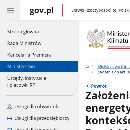
gov.pl
gov.pl
Serwis Rzeczypospolitej Polski
gov.pl
Strona główna
Rada Ministrów
Kancelaria Premiera
Ministerstwa
Ministerstwo Klima
Założenia do aktuali
Urzędy, instytucje
i placówki RP
Powrót
Założeni
energety
Usługi dla obywatela
kontekśc
Usługi dla przedsiębiorcy
Usługi dla urzędnika