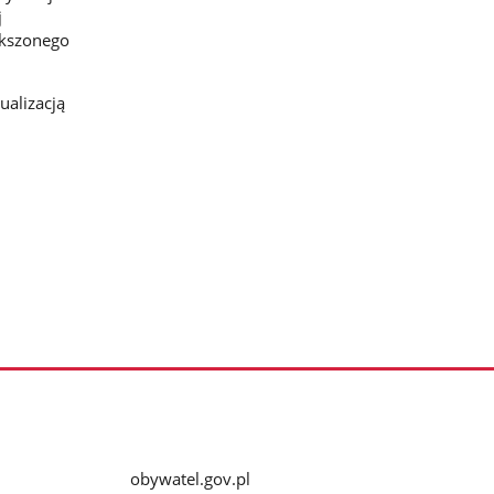
j
ększonego
ualizacją
obywatel.gov.pl