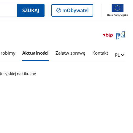
Logowanie
SZUKAJ
mObywatel
do
panelu
Otwórz
okno
z
tłumac
 robimy
Aktualności
Załatw sprawę
Kontakt
Zmień ję
PL
języka
migowe
 Rosyjskiej na Ukrainę