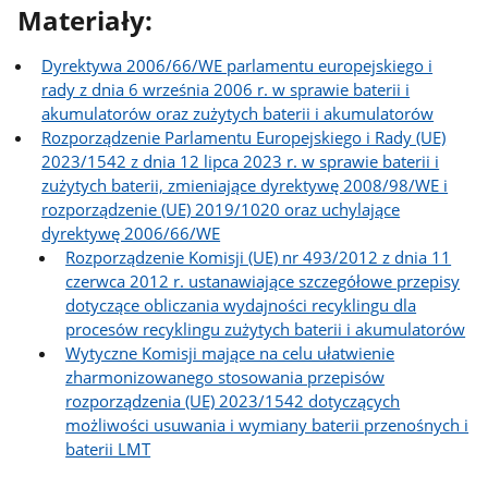
Materiały:
Dyrektywa 2006/66/WE parlamentu europejskiego i
rady z dnia 6 września 2006 r. w sprawie baterii i
akumulatorów oraz zużytych baterii i akumulatorów
Rozporządzenie Parlamentu Europejskiego i Rady (UE)
2023/1542 z dnia 12 lipca 2023 r. w sprawie baterii i
zużytych baterii, zmieniające dyrektywę 2008/98/WE i
rozporządzenie (UE) 2019/1020 oraz uchylające
dyrektywę 2006/66/WE
Rozporządzenie Komisji (UE) nr 493/2012 z dnia 11
czerwca 2012 r. ustanawiające szczegółowe przepisy
dotyczące obliczania wydajności recyklingu dla
procesów recyklingu zużytych baterii i akumulatorów
Wytyczne Komisji mające na celu ułatwienie
zharmonizowanego stosowania przepisów
rozporządzenia (UE) 2023/1542 dotyczących
możliwości usuwania i wymiany baterii przenośnych i
baterii LMT