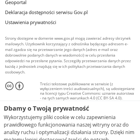
Geoportal
Deklaracja dostępności serwisu Gov.pl
Ustawienia prywatności
Strony dostępne w domenie www.gov.pl mogą zawierać adresy skrzynek
mailowych. Użytkownik korzystający z odnośnika będącego adresem e-
mail zgadza się na przetwarzanie jego danych (adres e-mail oraz
dobrowolnie podanych danych w wiadomości) w celu przesłania
odpowiedzi na przesłane pytania. Szczegóły przetwarzania danych przez
każdą z jednostek znajdują się w ich politykach przetwarzania danych
osobowych.
Treści tekstowe publikowane w serwisie (z
wyłączeniem treści audiowizualnych), są udostępniane
na licencji typu Creative Commons: uznanie autorstwa
- na tych samych warunkach 4.0 (CC BY-SA 4.0).
Materiały audiowizualne, w tym zdjęcia, materiały
Dbamy o Twoją prywatność
audio i wideo, są udostępniane na licencji typu
Creative Commons: uznanie autorstwa użycie
Wykorzystujemy pliki cookie w celu zapewnienia
niekomercyjne - bez utworów zależnych 4.0 (CC BY-
NC-ND 4.0), o ile nie jest to stwierdzone inaczej.
prawidłowego funkcjonowania naszej witryny oraz do
analizy ruchu i optymalizacji działania strony. Dzięki nim
możemy lepiej dostosować treści do potrzeb