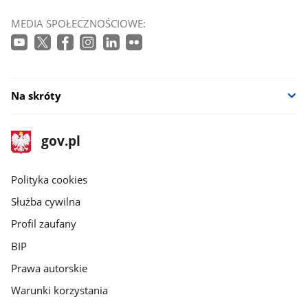
MEDIA SPOŁECZNOŚCIOWE:
Na skróty
stopka
Strona
gov.pl
gov.pl
główna
gov.pl
Polityka cookies
Służba cywilna
Profil zaufany
BIP
Prawa autorskie
Warunki korzystania