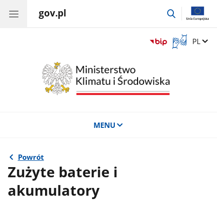
gov.pl
przejdź
do
wyszukiwar
Otwórz
Zmień 
PL
okno
z
tłumaczem
języka
migowego
MENU
Powrót
Zużyte baterie i
akumulatory