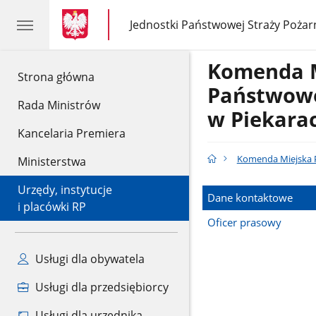
gov.pl
gov.pl
Jednostki Państwowej Straży Pożar
gov.pl
Jednostki
Państwowej
Straży
Komenda 
Pożarnej
gov.pl
Strona główna
Państwowe
Rada Ministrów
w Piekarac
Kancelaria Premiera
Komenda Miejska P
Ministerstwa
Urzędy, instytucje
Dane kontaktowe
i placówki RP
Oficer prasowy
Usługi dla obywatela
Usługi dla przedsiębiorcy
Usługi dla urzędnika