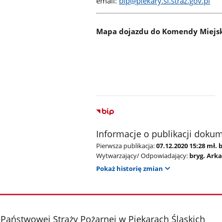
email:
bip
@piekary.sl.straz.gov.pl
Mapa dojazdu do Komendy Miejski
Informacje o publikacji doku
Pierwsza publikacja:
07.12.2020 15:28 mł.
Wytwarzający/ Odpowiadający:
bryg. Ark
Pokaż historię zmian
aństwowej Straży Pożarnej w Piekarach Śląskich