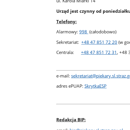
ul. Karola Miarki 14
Urząd jest czynny od poniedziałku
Telefony:
Alarmowy:
998
(całodobowo)
Sekretariat:
+48 47 851 72 20
(w god
Centrala:
+48 47 851 72 31
, +48 
e-mail:
sekretariat@piekary.sl.straz.g
adres ePUAP:
SkrytkaESP
Redakcja BIP: