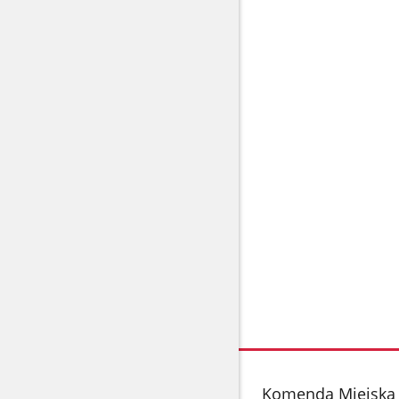
stopka
Komenda Miejska P