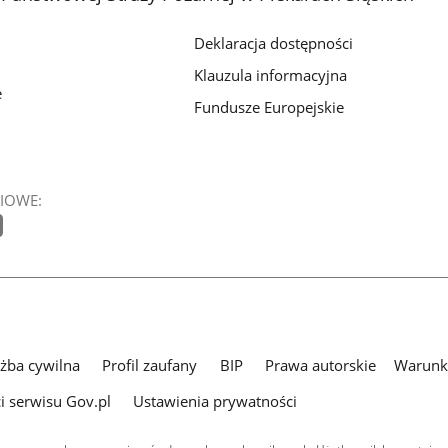
Deklaracja dostępności
Klauzula informacyjna
e
Fundusze Europejskie
IOWE:
użba cywilna
Profil zaufany
BIP
Prawa autorskie
Warunki
i serwisu Gov.pl
Ustawienia prywatności