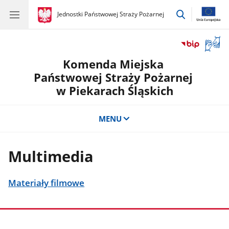
przejdź
gov.pl
Jednostki Państwowej Straży Pożarnej
gov.pl
Jednostki
do
Państwowej
wyszukiwar
Straży
Otwór
Pożarnej
okno
Komenda Miejska
z
tłuma
Państwowej Straży Pożarnej
języka
w Piekarach Śląskich
migow
MENU
Multimedia
Materiały filmowe