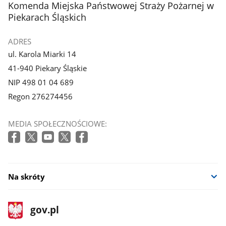
stopka
Komenda Miejska Państwowej Straży Pożarnej w
Piekarach Śląskich
ADRES
ul. Karola Miarki 14
41-940 Piekary Śląskie
NIP 498 01 04 689
Regon 276274456
MEDIA SPOŁECZNOŚCIOWE:
Na skróty
stopka
Strona
gov.pl
gov.pl
główna