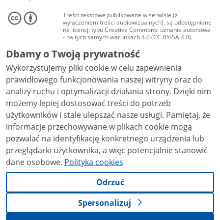
Treści tekstowe publikowane w serwisie (z
wyłączeniem treści audiowizualnych), są udostępniane
na licencji typu Creative Commons: uznanie autorstwa
- na tych samych warunkach 4.0 (CC BY-SA 4.0).
Materiały audiowizualne, w tym zdjęcia, materiały
Dbamy o Twoją prywatność
audio i wideo, są udostępniane na licencji typu
Creative Commons: uznanie autorstwa użycie
Wykorzystujemy pliki cookie w celu zapewnienia
niekomercyjne - bez utworów zależnych 4.0 (CC BY-
NC-ND 4.0), o ile nie jest to stwierdzone inaczej.
prawidłowego funkcjonowania naszej witryny oraz do
analizy ruchu i optymalizacji działania strony. Dzięki nim
możemy lepiej dostosować treści do potrzeb
użytkowników i stale ulepszać nasze usługi. Pamiętaj, że
informacje przechowywane w plikach cookie mogą
pozwalać na identyfikację konkretnego urządzenia lub
przeglądarki użytkownika, a więc potencjalnie stanowić
dane osobowe.
Polityka cookies
Odrzuć
Spersonalizuj