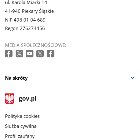
ul. Karola Miarki 14
41-940 Piekary Śląskie
NIP 498 01 04 689
Regon 276274456
MEDIA SPOŁECZNOŚCIOWE:
Na skróty
stopka
Strona
gov.pl
gov.pl
główna
gov.pl
Polityka cookies
Służba cywilna
Profil zaufany