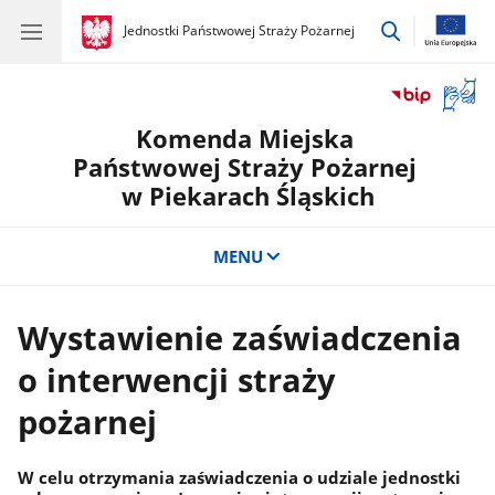
przejdź
gov.pl
Jednostki Państwowej Straży Pożarnej
gov.pl
Jednostki
do
Państwowej
wyszukiwar
Straży
Otwór
Pożarnej
okno
Komenda Miejska
z
tłuma
Państwowej Straży Pożarnej
języka
w Piekarach Śląskich
migow
MENU
Wystawienie zaświadczenia
o interwencji straży
pożarnej
W celu otrzymania zaświadczenia o udziale jednostki