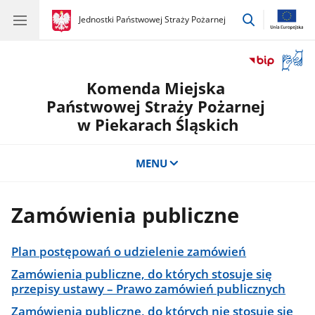
przejdź
gov.pl
Jednostki Państwowej Straży Pożarnej
gov.pl
Jednostki
do
Państwowej
wyszukiwar
Straży
Otwór
Pożarnej
okno
Komenda Miejska
z
tłuma
Państwowej Straży Pożarnej
języka
w Piekarach Śląskich
migow
MENU
Zamówienia publiczne
Plan postępowań o udzielenie zamówień
Zamówienia publiczne, do których stosuje się
przepisy ustawy – Prawo zamówień publicznych
Zamówienia publiczne, do których nie stosuje się