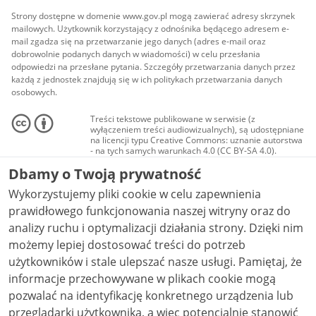
Strony dostępne w domenie www.gov.pl mogą zawierać adresy skrzynek
mailowych. Użytkownik korzystający z odnośnika będącego adresem e-
mail zgadza się na przetwarzanie jego danych (adres e-mail oraz
dobrowolnie podanych danych w wiadomości) w celu przesłania
odpowiedzi na przesłane pytania. Szczegóły przetwarzania danych przez
każdą z jednostek znajdują się w ich politykach przetwarzania danych
osobowych.
Treści tekstowe publikowane w serwisie (z
wyłączeniem treści audiowizualnych), są udostępniane
na licencji typu Creative Commons: uznanie autorstwa
- na tych samych warunkach 4.0 (CC BY-SA 4.0).
Materiały audiowizualne, w tym zdjęcia, materiały
Dbamy o Twoją prywatność
audio i wideo, są udostępniane na licencji typu
Creative Commons: uznanie autorstwa użycie
Wykorzystujemy pliki cookie w celu zapewnienia
niekomercyjne - bez utworów zależnych 4.0 (CC BY-
NC-ND 4.0), o ile nie jest to stwierdzone inaczej.
prawidłowego funkcjonowania naszej witryny oraz do
analizy ruchu i optymalizacji działania strony. Dzięki nim
możemy lepiej dostosować treści do potrzeb
użytkowników i stale ulepszać nasze usługi. Pamiętaj, że
informacje przechowywane w plikach cookie mogą
pozwalać na identyfikację konkretnego urządzenia lub
przeglądarki użytkownika, a więc potencjalnie stanowić