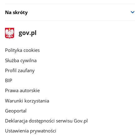
Na skróty
stopka
Strona
gov.pl
gov.pl
główna
gov.pl
Polityka cookies
Służba cywilna
Profil zaufany
BIP
Prawa autorskie
Warunki korzystania
Geoportal
Deklaracja dostępności serwisu Gov.pl
Ustawienia prywatności