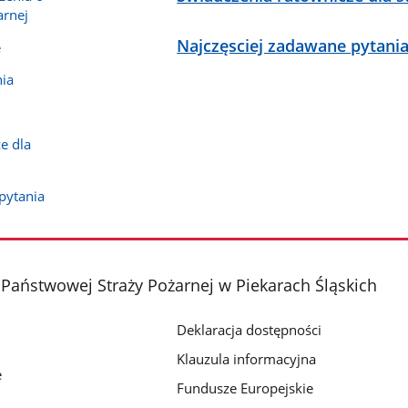
arnej
Najczęsciej zadawane pytani
e
ia
e dla
pytania
aństwowej Straży Pożarnej w Piekarach Śląskich
Deklaracja dostępności
Klauzula informacyjna
e
Fundusze Europejskie