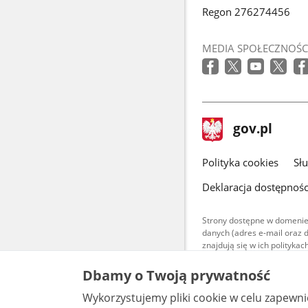
Regon 276274456
MEDIA SPOŁECZNOŚC
stopka
Strona
gov.pl
gov.pl
główna
gov.pl
Polityka cookies
Sł
Deklaracja dostępnośc
Strony dostępne w domenie
danych (adres e-mail oraz 
znajdują się w ich polityk
Treści teksto
Dbamy o Twoją prywatność
udostępniane
warunkach 4.0
Wykorzystujemy pliki cookie w celu zapewn
są udostępni