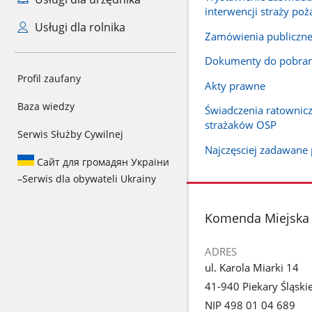
interwencji straży poż
Usługi dla rolnika
Zamówienia publiczn
Dokumenty do pobran
Profil zaufany
Akty prawne
Baza wiedzy
Świadczenia ratownicz
strażaków OSP
Serwis Służby Cywilnej
Najczęsciej zadawane 
Сайт для громадян України
–
Serwis dla obywateli Ukrainy
stopka
Komenda Miejska P
ADRES
ul. Karola Miarki 14
41-940 Piekary Śląski
NIP 498 01 04 689