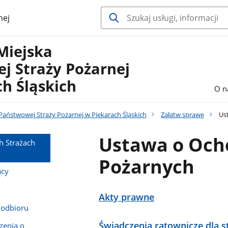
nej
Miejska
j Straży Pożarnej
h Śląskich
O n
aństwowej Straży Pożarnej w Piekarach Śląskich
Załatw sprawę
Ust
Ustawa o Och
h Strażach
Pożarnych
acy
Akty prawne
 odbioru
Świadczenia ratownicze dla 
zenia o