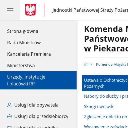
gov.pl
gov.pl
Jednostki Państwowej Straży Pożar
gov.pl
Jednostki
Państwowej
Straży
Komenda 
Pożarnej
gov.pl
Strona główna
Państwowe
Rada Ministrów
w Piekarac
Kancelaria Premiera
Komenda Miejska P
Ministerstwa
Urzędy, instytucje
Ustawa o Ochotniczyc
i placówki RP
Pożarnych
Nabory do służby i pr
Usługi dla obywatela
Skargi i wnioski
Usługi dla przedsiębiorcy
Zgłoszenie obiektu do
Wystawienie zaświadc
Usługi dla urzędnika