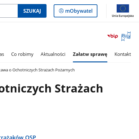
Logowanie
SZUKAJ
mObywatel
do
panelu
Otwórz
okno
z
tłumac
as
Co robimy
Aktualności
Załatw sprawę
Kontakt
języka
migowe
awa o Ochotniczych Strażach Pożarnych
otniczych Strażach
strażaków OSP