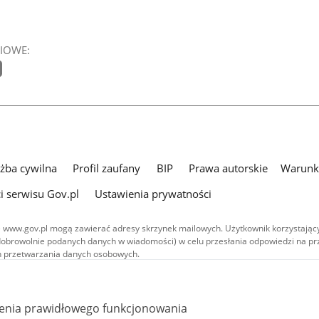
IOWE:
użba cywilna
Profil zaufany
BIP
Prawa autorskie
Warunki
i serwisu Gov.pl
Ustawienia prywatności
 www.gov.pl mogą zawierać adresy skrzynek mailowych. Użytkownik korzystający
dobrowolnie podanych danych w wiadomości) w celu przesłania odpowiedzi na prz
ach przetwarzania danych osobowych.
we publikowane w serwisie (z wyłączeniem treści audiowizualnych), są
 na licencji typu Creative Commons: uznanie autorstwa - na tych samych
 (CC BY-SA 4.0). Materiały audiowizualne, w tym zdjęcia, materiały audio i wideo
ienia prawidłowego funkcjonowania
ane na licencji typu Creative Commons: uznanie autorstwa użycie niekomercyjne 