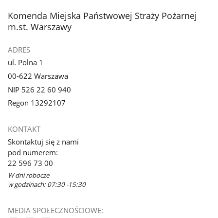
z
z
stopka
Komenda Miejska Państwowej Straży Pożarnej
galerii.
galerii.
m.st. Warszawy
ADRES
ul. Polna 1
00-622 Warszawa
NIP 526 22 60 940
Regon 13292107
KONTAKT
Skontaktuj się z nami
pod numerem:
22 596 73 00
W dni robocze
w godzinach: 07:30 -15:30
MEDIA SPOŁECZNOŚCIOWE: