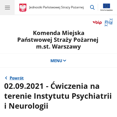
przejdź
gov.pl
Jednostki Państwowej Straży Pożarnej
gov.pl
Jednostki
do
Państwowej
wyszukiwar
Straży
Otwór
Pożarnej
okno
Komenda Miejska
z
tłuma
Państwowej Straży Pożarnej
języka
m.st. Warszawy
migow
MENU
Powrót
02.09.2021 - Ćwiczenia na
terenie Instytutu Psychiatrii
i Neurologii