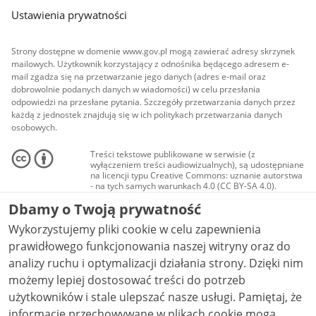
Ustawienia prywatności
Strony dostępne w domenie www.gov.pl mogą zawierać adresy skrzynek
mailowych. Użytkownik korzystający z odnośnika będącego adresem e-
mail zgadza się na przetwarzanie jego danych (adres e-mail oraz
dobrowolnie podanych danych w wiadomości) w celu przesłania
odpowiedzi na przesłane pytania. Szczegóły przetwarzania danych przez
każdą z jednostek znajdują się w ich politykach przetwarzania danych
osobowych.
Treści tekstowe publikowane w serwisie (z
wyłączeniem treści audiowizualnych), są udostępniane
na licencji typu Creative Commons: uznanie autorstwa
- na tych samych warunkach 4.0 (CC BY-SA 4.0).
Materiały audiowizualne, w tym zdjęcia, materiały
Dbamy o Twoją prywatność
audio i wideo, są udostępniane na licencji typu
Creative Commons: uznanie autorstwa użycie
Wykorzystujemy pliki cookie w celu zapewnienia
niekomercyjne - bez utworów zależnych 4.0 (CC BY-
NC-ND 4.0), o ile nie jest to stwierdzone inaczej.
prawidłowego funkcjonowania naszej witryny oraz do
analizy ruchu i optymalizacji działania strony. Dzięki nim
możemy lepiej dostosować treści do potrzeb
użytkowników i stale ulepszać nasze usługi. Pamiętaj, że
informacje przechowywane w plikach cookie mogą