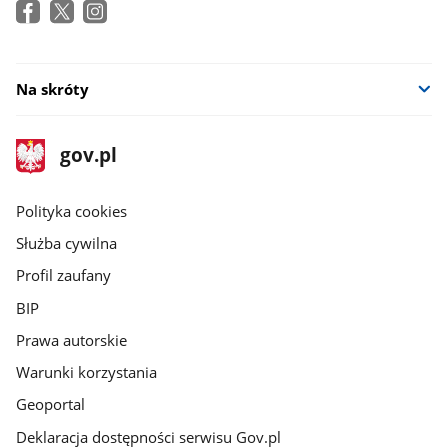
Na skróty
stopka
Strona
gov.pl
gov.pl
główna
gov.pl
Polityka cookies
Służba cywilna
Profil zaufany
BIP
Prawa autorskie
Warunki korzystania
Geoportal
Deklaracja dostępności serwisu Gov.pl