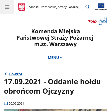
przejdź
gov.pl
Jednostki Państwowej Straży Pożarnej
gov.pl
Jednostki
do
Państwowej
wyszukiwar
Straży
Otwór
Pożarnej
okno
Komenda Miejska
z
tłuma
Państwowej Straży Pożarnej
języka
m.st. Warszawy
migow
MENU
Powrót
17.09.2021 - Oddanie hołdu
obrońcom Ojczyzny
20.09.2021