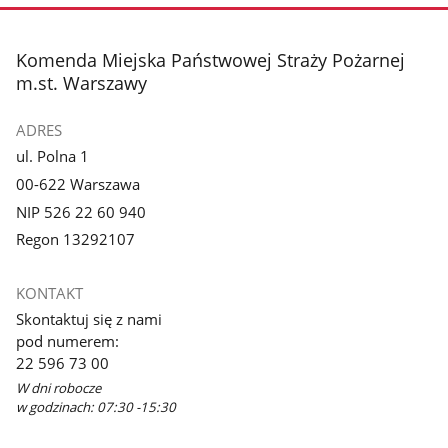
zdjęcie
zdjęcie
3
4
z
z
stopka
Komenda Miejska Państwowej Straży Pożarnej
galerii.
galerii.
m.st. Warszawy
ADRES
ul. Polna 1
00-622 Warszawa
NIP 526 22 60 940
Regon 13292107
KONTAKT
Skontaktuj się z nami
pod numerem:
22 596 73 00
W dni robocze
w godzinach: 07:30 -15:30