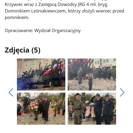
Krzywiec wraz z Zastępcą Dowódcy JRG 4 mł. bryg.
Dominikiem Leśniakiewiczem, którzy złożyli wieniec przed
pomnikiem.
Opracowanie: Wydział Organizacyjny
Zdjęcia (5)
Pokaż
Pokaż
zdjęcie
zdjęcie
Pokaż
Poka
1
2
poprzednie
nest
z
z
zdjęcia
zdjęc
galerii.
galerii.
Pokaż
Pokaż