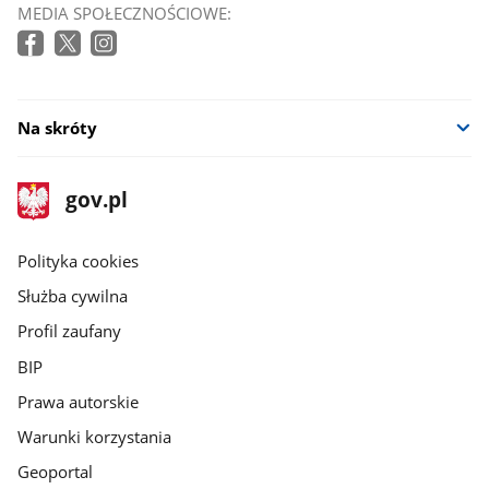
MEDIA SPOŁECZNOŚCIOWE:
Na skróty
stopka
Strona
gov.pl
gov.pl
główna
gov.pl
Polityka cookies
Służba cywilna
Profil zaufany
BIP
Prawa autorskie
Warunki korzystania
Geoportal