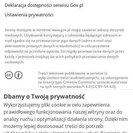
Deklaracja dostępności serwisu Gov.pl
Ustawienia prywatności
Strony dostępne w domenie www.gov.pl mogą zawierać adresy skrzynek
mailowych. Użytkownik korzystający z odnośnika będącego adresem e-
mail zgadza się na przetwarzanie jego danych (adres e-mail oraz
dobrowolnie podanych danych w wiadomości) w celu przesłania
odpowiedzi na przesłane pytania. Szczegóły przetwarzania danych przez
każdą z jednostek znajdują się w ich politykach przetwarzania danych
osobowych.
Treści tekstowe publikowane w serwisie (z
wyłączeniem treści audiowizualnych), są udostępniane
na licencji typu Creative Commons: uznanie autorstwa
- na tych samych warunkach 4.0 (CC BY-SA 4.0).
Materiały audiowizualne, w tym zdjęcia, materiały
Dbamy o Twoją prywatność
audio i wideo, są udostępniane na licencji typu
Creative Commons: uznanie autorstwa użycie
Wykorzystujemy pliki cookie w celu zapewnienia
niekomercyjne - bez utworów zależnych 4.0 (CC BY-
NC-ND 4.0), o ile nie jest to stwierdzone inaczej.
prawidłowego funkcjonowania naszej witryny oraz do
analizy ruchu i optymalizacji działania strony. Dzięki nim
możemy lepiej dostosować treści do potrzeb