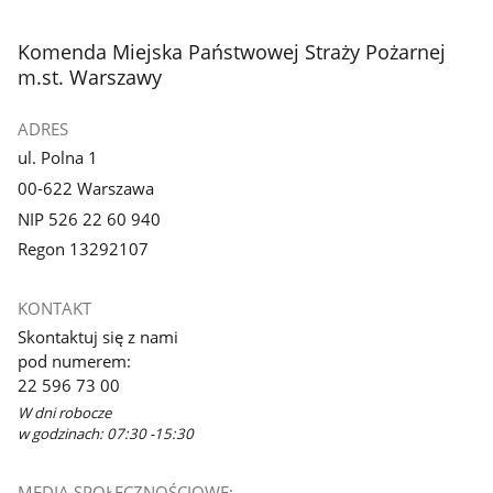
3
z
stopka
Komenda Miejska Państwowej Straży Pożarnej
galerii.
m.st. Warszawy
ADRES
ul. Polna 1
00-622 Warszawa
NIP 526 22 60 940
Regon 13292107
KONTAKT
Skontaktuj się z nami
pod numerem:
22 596 73 00
W dni robocze
w godzinach: 07:30 -15:30
MEDIA SPOŁECZNOŚCIOWE: