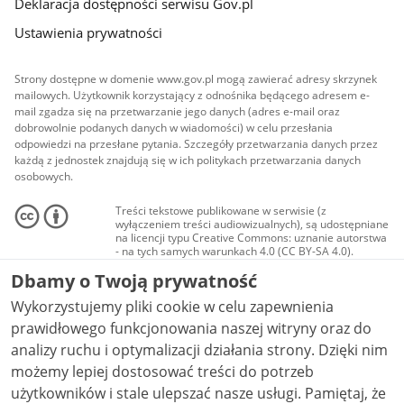
Deklaracja dostępności serwisu Gov.pl
Ustawienia prywatności
Strony dostępne w domenie www.gov.pl mogą zawierać adresy skrzynek
mailowych. Użytkownik korzystający z odnośnika będącego adresem e-
mail zgadza się na przetwarzanie jego danych (adres e-mail oraz
dobrowolnie podanych danych w wiadomości) w celu przesłania
odpowiedzi na przesłane pytania. Szczegóły przetwarzania danych przez
każdą z jednostek znajdują się w ich politykach przetwarzania danych
osobowych.
Treści tekstowe publikowane w serwisie (z
wyłączeniem treści audiowizualnych), są udostępniane
na licencji typu Creative Commons: uznanie autorstwa
- na tych samych warunkach 4.0 (CC BY-SA 4.0).
Materiały audiowizualne, w tym zdjęcia, materiały
Dbamy o Twoją prywatność
audio i wideo, są udostępniane na licencji typu
Creative Commons: uznanie autorstwa użycie
Wykorzystujemy pliki cookie w celu zapewnienia
niekomercyjne - bez utworów zależnych 4.0 (CC BY-
NC-ND 4.0), o ile nie jest to stwierdzone inaczej.
prawidłowego funkcjonowania naszej witryny oraz do
analizy ruchu i optymalizacji działania strony. Dzięki nim
możemy lepiej dostosować treści do potrzeb
użytkowników i stale ulepszać nasze usługi. Pamiętaj, że