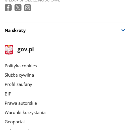
Na skróty
stopka
Strona
gov.pl
gov.pl
główna
gov.pl
Polityka cookies
Służba cywilna
Profil zaufany
BIP
Prawa autorskie
Warunki korzystania
Geoportal