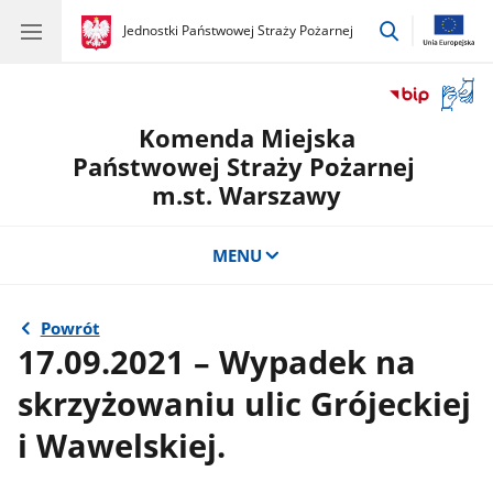
przejdź
gov.pl
Jednostki Państwowej Straży Pożarnej
gov.pl
Jednostki
do
Państwowej
wyszukiwar
Straży
Otwór
Pożarnej
okno
Komenda Miejska
z
tłuma
Państwowej Straży Pożarnej
języka
m.st. Warszawy
migow
MENU
Powrót
17.09.2021 – Wypadek na
skrzyżowaniu ulic Grójeckiej
i Wawelskiej.