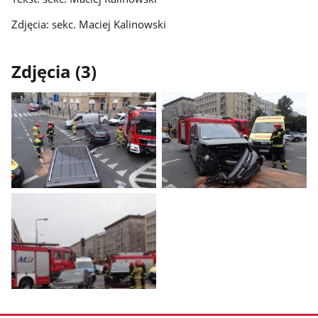
Zdjęcia: sekc. Maciej Kalinowski
Zdjęcia (3)
Pokaż
Pokaż
zdjęcie
zdjęcie
1
2
z
z
galerii.
galerii.
Pokaż
zdjęcie