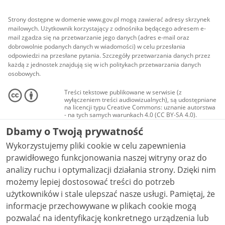
Strony dostępne w domenie www.gov.pl mogą zawierać adresy skrzynek
mailowych. Użytkownik korzystający z odnośnika będącego adresem e-
mail zgadza się na przetwarzanie jego danych (adres e-mail oraz
dobrowolnie podanych danych w wiadomości) w celu przesłania
odpowiedzi na przesłane pytania. Szczegóły przetwarzania danych przez
każdą z jednostek znajdują się w ich politykach przetwarzania danych
osobowych.
Treści tekstowe publikowane w serwisie (z
wyłączeniem treści audiowizualnych), są udostępniane
na licencji typu Creative Commons: uznanie autorstwa
- na tych samych warunkach 4.0 (CC BY-SA 4.0).
Materiały audiowizualne, w tym zdjęcia, materiały
Dbamy o Twoją prywatność
audio i wideo, są udostępniane na licencji typu
Creative Commons: uznanie autorstwa użycie
Wykorzystujemy pliki cookie w celu zapewnienia
niekomercyjne - bez utworów zależnych 4.0 (CC BY-
NC-ND 4.0), o ile nie jest to stwierdzone inaczej.
prawidłowego funkcjonowania naszej witryny oraz do
analizy ruchu i optymalizacji działania strony. Dzięki nim
możemy lepiej dostosować treści do potrzeb
użytkowników i stale ulepszać nasze usługi. Pamiętaj, że
informacje przechowywane w plikach cookie mogą
pozwalać na identyfikację konkretnego urządzenia lub