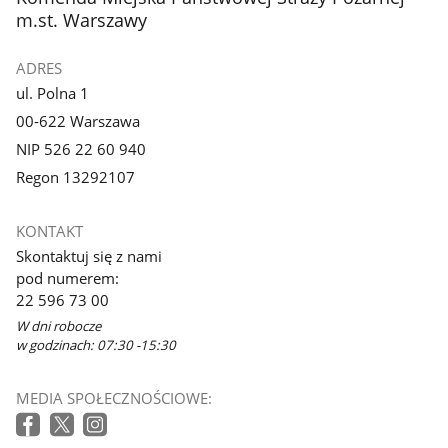
galerii.
galerii.
m.st. Warszawy
ADRES
ul. Polna 1
00-622 Warszawa
NIP 526 22 60 940
Regon 13292107
KONTAKT
Skontaktuj się z nami
pod numerem:
22 596 73 00
W dni robocze
w godzinach: 07:30 -15:30
MEDIA SPOŁECZNOŚCIOWE: