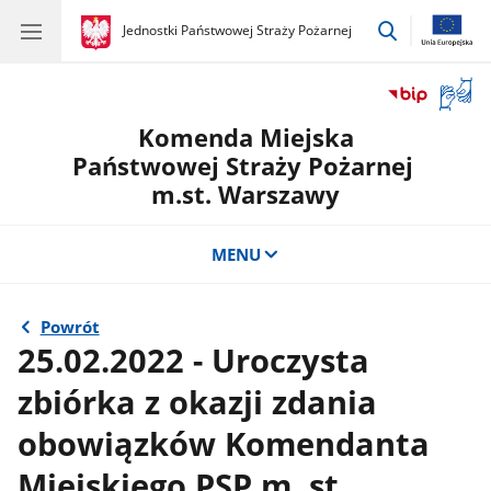
przejdź
gov.pl
Jednostki Państwowej Straży Pożarnej
gov.pl
Jednostki
do
Państwowej
wyszukiwar
Straży
Otwór
Pożarnej
okno
Komenda Miejska
z
tłuma
Państwowej Straży Pożarnej
języka
m.st. Warszawy
migow
MENU
Powrót
25.02.2022 - Uroczysta
zbiórka z okazji zdania
obowiązków Komendanta
Miejskiego PSP m. st.