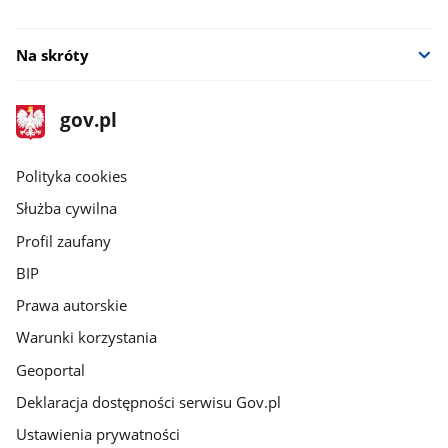
Na skróty
stopka
Strona
gov.pl
gov.pl
główna
gov.pl
Polityka cookies
Służba cywilna
Profil zaufany
BIP
Prawa autorskie
Warunki korzystania
Geoportal
Deklaracja dostępności serwisu Gov.pl
Ustawienia prywatności