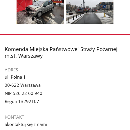
1
2
poprzednie
nest
z
z
zdjęcia
zdjęc
galerii.
galerii.
Pokaż
Pokaż
zdjęcie
zdjęcie
3
4
z
z
stopka
Komenda Miejska Państwowej Straży Pożarnej
galerii.
galerii.
m.st. Warszawy
ADRES
ul. Polna 1
00-622 Warszawa
NIP 526 22 60 940
Regon 13292107
KONTAKT
Skontaktuj się z nami