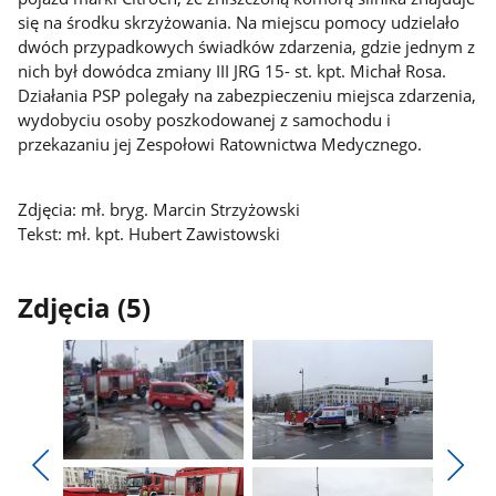
się na środku skrzyżowania. Na miejscu pomocy udzielało
dwóch przypadkowych świadków zdarzenia, gdzie jednym z
nich był dowódca zmiany III JRG 15- st. kpt. Michał Rosa.
Działania PSP polegały na zabezpieczeniu miejsca zdarzenia,
wydobyciu osoby poszkodowanej z samochodu i
przekazaniu jej Zespołowi Ratownictwa Medycznego.
Zdjęcia: mł. bryg. Marcin Strzyżowski
Tekst: mł. kpt. Hubert Zawistowski
Zdjęcia (5)
Pokaż
Pokaż
zdjęcie
zdjęcie
Pokaż
Poka