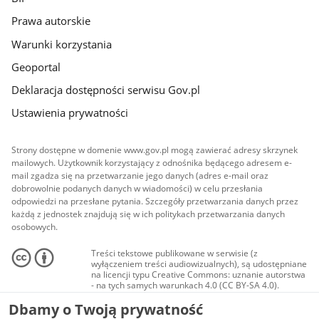
Prawa autorskie
Warunki korzystania
Geoportal
Deklaracja dostępności serwisu Gov.pl
Ustawienia prywatności
Strony dostępne w domenie www.gov.pl mogą zawierać adresy skrzynek
mailowych. Użytkownik korzystający z odnośnika będącego adresem e-
mail zgadza się na przetwarzanie jego danych (adres e-mail oraz
dobrowolnie podanych danych w wiadomości) w celu przesłania
odpowiedzi na przesłane pytania. Szczegóły przetwarzania danych przez
każdą z jednostek znajdują się w ich politykach przetwarzania danych
osobowych.
Treści tekstowe publikowane w serwisie (z
wyłączeniem treści audiowizualnych), są udostępniane
na licencji typu Creative Commons: uznanie autorstwa
- na tych samych warunkach 4.0 (CC BY-SA 4.0).
Materiały audiowizualne, w tym zdjęcia, materiały
Dbamy o Twoją prywatność
audio i wideo, są udostępniane na licencji typu
Creative Commons: uznanie autorstwa użycie