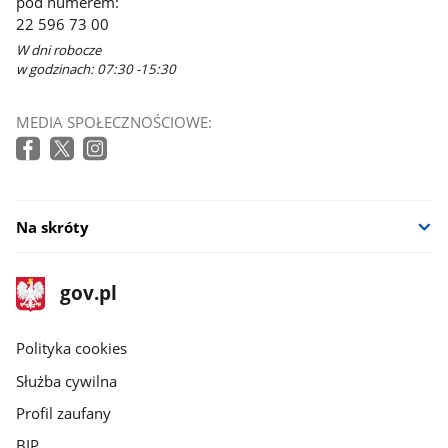
pod numerem:
22 596 73 00
W dni robocze
w godzinach: 07:30 -15:30
MEDIA SPOŁECZNOŚCIOWE:
Na skróty
stopka
Strona
gov.pl
gov.pl
główna
gov.pl
Polityka cookies
Służba cywilna
Profil zaufany
BIP