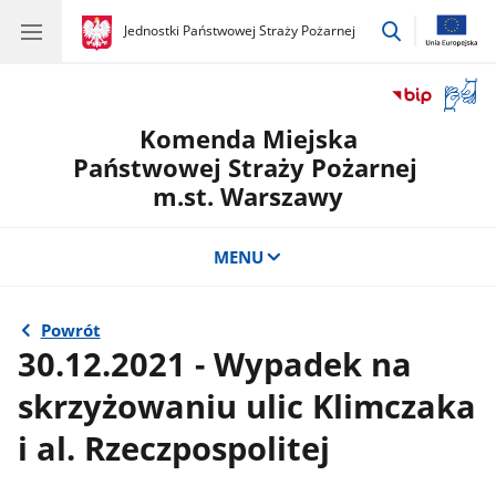
przejdź
gov.pl
Jednostki Państwowej Straży Pożarnej
gov.pl
Jednostki
do
Państwowej
wyszukiwar
Straży
Otwór
Pożarnej
okno
Komenda Miejska
z
tłuma
Państwowej Straży Pożarnej
języka
m.st. Warszawy
migow
MENU
Powrót
30.12.2021 - Wypadek na
skrzyżowaniu ulic Klimczaka
i al. Rzeczpospolitej