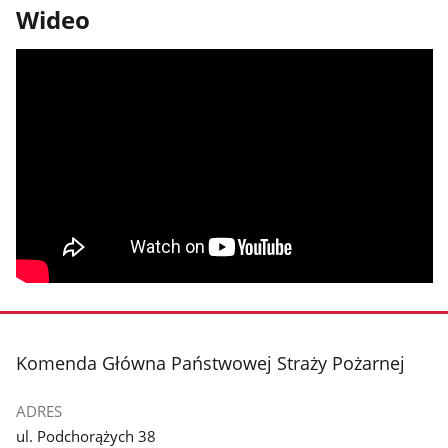
Wideo
stopka
Komenda Główna Państwowej Straży Pożarnej
ADRES
ul. Podchorążych 38