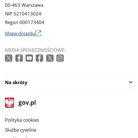
00-463 Warszawa
NIP 5210413024
Regon 000173404
Mapa dojazdu
Link
otworzy
MEDIA SPOŁECZNOŚCIOWE:
się
w
nowym
oknie
Na skróty
stopka
Strona
gov.pl
gov.pl
główna
gov.pl
Polityka cookies
Służba cywilna