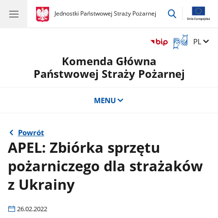
przejdź
gov.pl
Jednostki Państwowej Straży Pożarnej
gov.pl
Jednostki
do
Państwowej
wyszukiwar
Straży
Otwórz
Zmień 
PL
Pożarnej
okno
Komenda Główna
z
tłumaczem
Państwowej Straży Pożarnej
języka
migowego
MENU
Powrót
APEL: Zbiórka sprzętu
pożarniczego dla strażaków
z Ukrainy
26.02.2022