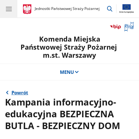
przejdź
gov.pl
Jednostki Państwowej Straży Pożarnej
gov.pl
Jednostki
do
Państwowej
wyszukiwar
Straży
Otwór
Pożarnej
okno
Komenda Miejska
z
tłuma
Państwowej Straży Pożarnej
języka
m.st. Warszawy
migow
MENU
Powrót
Kampania informacyjno-
edukacyjna BEZPIECZNA
BUTLA - BEZPIECZNY DOM