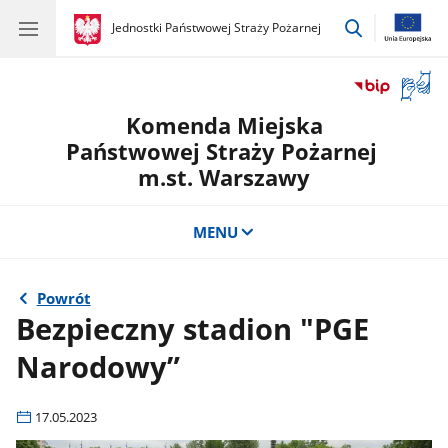
przejdź
gov.pl
Jednostki Państwowej Straży Pożarnej
gov.pl
Jednostki
do
Państwowej
wyszukiwar
Straży
Otwór
Pożarnej
okno
Komenda Miejska
z
tłuma
Państwowej Straży Pożarnej
języka
m.st. Warszawy
migow
MENU
Powrót
Bezpieczny stadion "PGE
Narodowy”
17.05.2023