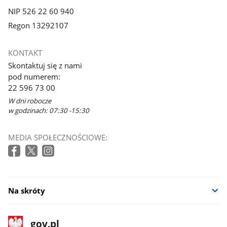
NIP 526 22 60 940
Regon 13292107
KONTAKT
Skontaktuj się z nami
pod numerem:
22 596 73 00
W dni robocze
w godzinach: 07:30 -15:30
MEDIA SPOŁECZNOŚCIOWE:
Na skróty
stopka
Strona
gov.pl