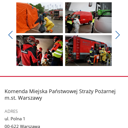
Pokaż
Pokaż
zdjęcie
zdjęcie
Pokaż
Poka
1
2
poprzednie
nest
z
z
zdjęcia
zdjęc
galerii.
galerii.
Pokaż
Pokaż
zdjęcie
zdjęcie
3
4
z
z
stopka
Komenda Miejska Państwowej Straży Pożarnej
galerii.
galerii.
m.st. Warszawy
ADRES
ul. Polna 1
00-622 Warszawa