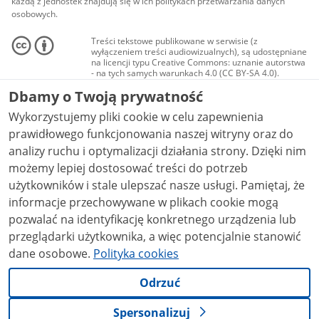
każdą z jednostek znajdują się w ich politykach przetwarzania danych
osobowych.
Treści tekstowe publikowane w serwisie (z
wyłączeniem treści audiowizualnych), są udostępniane
na licencji typu Creative Commons: uznanie autorstwa
- na tych samych warunkach 4.0 (CC BY-SA 4.0).
Materiały audiowizualne, w tym zdjęcia, materiały
Dbamy o Twoją prywatność
audio i wideo, są udostępniane na licencji typu
Creative Commons: uznanie autorstwa użycie
Wykorzystujemy pliki cookie w celu zapewnienia
niekomercyjne - bez utworów zależnych 4.0 (CC BY-
NC-ND 4.0), o ile nie jest to stwierdzone inaczej.
prawidłowego funkcjonowania naszej witryny oraz do
analizy ruchu i optymalizacji działania strony. Dzięki nim
możemy lepiej dostosować treści do potrzeb
użytkowników i stale ulepszać nasze usługi. Pamiętaj, że
informacje przechowywane w plikach cookie mogą
pozwalać na identyfikację konkretnego urządzenia lub
przeglądarki użytkownika, a więc potencjalnie stanowić
dane osobowe.
Polityka cookies
Odrzuć
Spersonalizuj