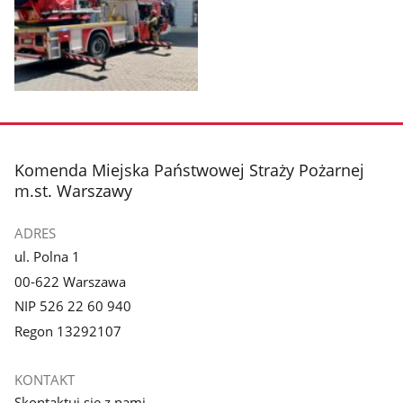
1
2
z
z
galerii.
galerii.
Pokaż
zdjęcie
3
z
stopka
Komenda Miejska Państwowej Straży Pożarnej
galerii.
m.st. Warszawy
ADRES
ul. Polna 1
00-622 Warszawa
NIP 526 22 60 940
Regon 13292107
KONTAKT
Skontaktuj się z nami