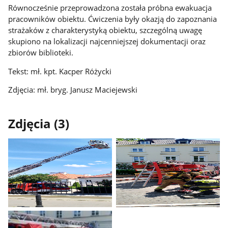
Równocześnie przeprowadzona została próbna ewakuacja
pracowników obiektu. Ćwiczenia były okazją do zapoznania
strażaków z charakterystyką obiektu, szczególną uwagę
skupiono na lokalizacji najcenniejszej dokumentacji oraz
zbiorów biblioteki.
Tekst: mł. kpt. Kacper Różycki
Zdjęcia: mł. bryg. Janusz Maciejewski
Zdjęcia (3)
Pokaż
Pokaż
zdjęcie
zdjęcie