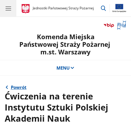
przejdź
gov.pl
Jednostki Państwowej Straży Pożarnej
gov.pl
Jednostki
do
Państwowej
wyszukiwar
Straży
Otwór
Pożarnej
okno
Komenda Miejska
z
tłuma
Państwowej Straży Pożarnej
języka
m.st. Warszawy
migow
MENU
Powrót
Ćwiczenia na terenie
Instytutu Sztuki Polskiej
Akademii Nauk