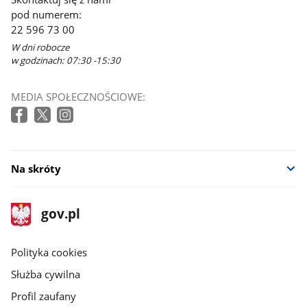
pod numerem:
22 596 73 00
W dni robocze
w godzinach: 07:30 -15:30
MEDIA SPOŁECZNOŚCIOWE:
Na skróty
stopka
Strona
gov.pl
gov.pl
główna
gov.pl
Polityka cookies
Służba cywilna
Profil zaufany