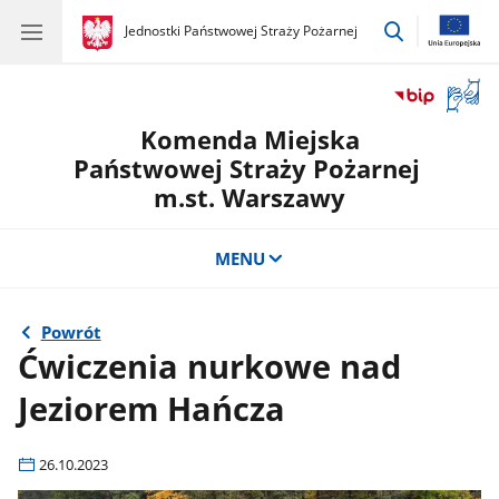
przejdź
gov.pl
Jednostki Państwowej Straży Pożarnej
gov.pl
Jednostki
do
Państwowej
wyszukiwar
Straży
Otwór
Pożarnej
okno
Komenda Miejska
z
tłuma
Państwowej Straży Pożarnej
języka
m.st. Warszawy
migow
MENU
Powrót
Ćwiczenia nurkowe nad
Jeziorem Hańcza
26.10.2023