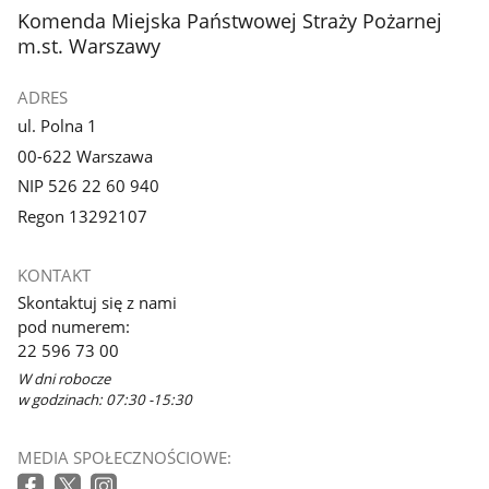
z
z
stopka
Komenda Miejska Państwowej Straży Pożarnej
galerii.
galerii.
m.st. Warszawy
ADRES
ul. Polna 1
00-622 Warszawa
NIP 526 22 60 940
Regon 13292107
KONTAKT
Skontaktuj się z nami
pod numerem:
22 596 73 00
W dni robocze
w godzinach: 07:30 -15:30
MEDIA SPOŁECZNOŚCIOWE: