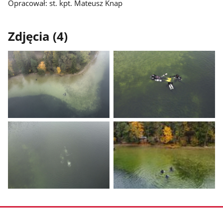
Opracował: st. kpt. Mateusz Knap
Zdjęcia (4)
Pokaż
Pokaż
zdjęcie
zdjęcie
1
2
z
z
galerii.
galerii.
Pokaż
Pokaż
zdjęcie
zdjęcie
3
4