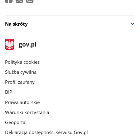
Na skróty
stopka
Strona
gov.pl
gov.pl
główna
gov.pl
Polityka cookies
Służba cywilna
Profil zaufany
BIP
Prawa autorskie
Warunki korzystania
Geoportal
Deklaracja dostępności serwisu Gov.pl