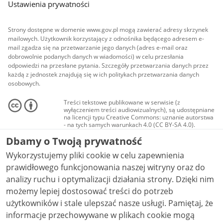
Ustawienia prywatności
Strony dostępne w domenie www.gov.pl mogą zawierać adresy skrzynek
mailowych. Użytkownik korzystający z odnośnika będącego adresem e-
mail zgadza się na przetwarzanie jego danych (adres e-mail oraz
dobrowolnie podanych danych w wiadomości) w celu przesłania
odpowiedzi na przesłane pytania. Szczegóły przetwarzania danych przez
każdą z jednostek znajdują się w ich politykach przetwarzania danych
osobowych.
Treści tekstowe publikowane w serwisie (z
wyłączeniem treści audiowizualnych), są udostępniane
na licencji typu Creative Commons: uznanie autorstwa
- na tych samych warunkach 4.0 (CC BY-SA 4.0).
Materiały audiowizualne, w tym zdjęcia, materiały
Dbamy o Twoją prywatność
audio i wideo, są udostępniane na licencji typu
Creative Commons: uznanie autorstwa użycie
Wykorzystujemy pliki cookie w celu zapewnienia
niekomercyjne - bez utworów zależnych 4.0 (CC BY-
NC-ND 4.0), o ile nie jest to stwierdzone inaczej.
prawidłowego funkcjonowania naszej witryny oraz do
analizy ruchu i optymalizacji działania strony. Dzięki nim
możemy lepiej dostosować treści do potrzeb
użytkowników i stale ulepszać nasze usługi. Pamiętaj, że
informacje przechowywane w plikach cookie mogą