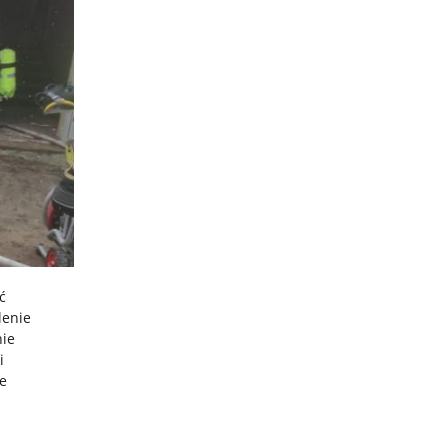
ć
lenie
nie
i
le