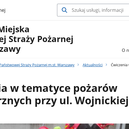
nej
Miejska
j Straży Pożarnej
szawy
O n
aństwowej Straży Pożarnej m.st. Warszawy
Aktualności
Ćwiczenia 
ia w tematyce pożarów
nych przy ul. Wojnickiej