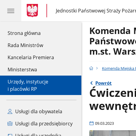
gov.pl
gov.pl
Jednostki Państwowej Straży Pożar
gov.pl
Jednostki
Państwowej
Straży
Komenda 
Pożarnej
gov.pl
Strona główna
Państwowe
Rada Ministrów
m.st. War
Kancelaria Premiera
Komenda Miejska P
Ministerstwa
Urzędy, instytucje
Powrót
Ćwiczen
i placówki RP
wewnętrz
Usługi dla obywatela
Usługi dla przedsiębiorcy
09.03.2023
Usługi dla urzędnika