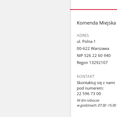
poprzednie
Pokaż
zdjęcia
zdjęcie
1
z
stopka
Komenda Miejska 
galerii.
ADRES
ul. Polna 1
00-622 Warszawa
NIP 526 22 60 940
Regon 13292107
KONTAKT
Skontaktuj się z nami
pod numerem:
22 596 73 00
W dni robocze
w godzinach: 07:30 -15:30