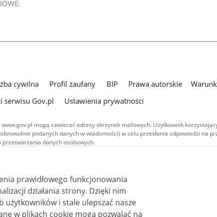
IOWE:
użba cywilna
Profil zaufany
BIP
Prawa autorskie
Warunki
i serwisu Gov.pl
Ustawienia prywatności
 www.gov.pl mogą zawierać adresy skrzynek mailowych. Użytkownik korzystający
dobrowolnie podanych danych w wiadomości) w celu przesłania odpowiedzi na prz
ach przetwarzania danych osobowych.
we publikowane w serwisie (z wyłączeniem treści audiowizualnych), są
 na licencji typu Creative Commons: uznanie autorstwa - na tych samych
 (CC BY-SA 4.0). Materiały audiowizualne, w tym zdjęcia, materiały audio i wideo
ienia prawidłowego funkcjonowania
ane na licencji typu Creative Commons: uznanie autorstwa użycie niekomercyjne 
ależnych 4.0 (CC BY-NC-ND 4.0), o ile nie jest to stwierdzone inaczej.
i działania strony. Dzięki nim
 użytkowników i stale ulepszać nasze