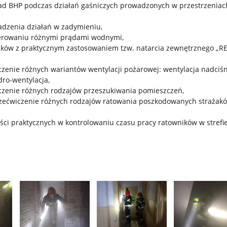
ad BHP podczas działań gaśniczych prowadzonych w przestrzeniac
dzenia działań w zadymieniu,
erowaniu różnymi prądami wodnymi,
ków z praktycznym zastosowaniem tzw. natarcia zewnętrznego „R
czenie różnych wariantów wentylacji pożarowej: wentylacja nadciś
dro-wentylacja,
czenie różnych rodzajów przeszukiwania pomieszczeń,
rzećwiczenie różnych rodzajów ratowania poszkodowanych strażak
ści praktycznych w kontrolowaniu czasu pracy ratowników w strefi