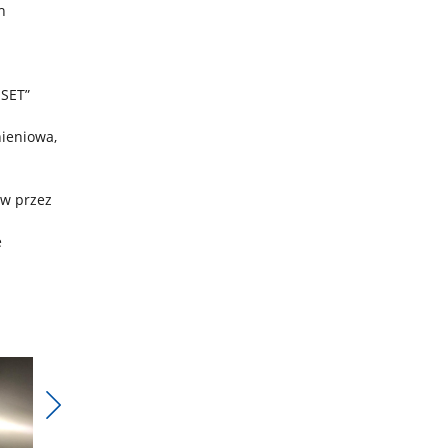
h
ESET”
nieniowa,
ów przez
e
Pokaż