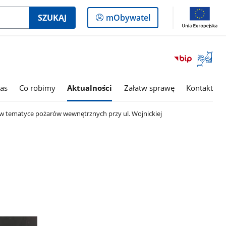
Logowanie
SZUKAJ
mObywatel
do
panelu
Otwórz
okno
z
tłumac
as
Co robimy
Aktualności
Załatw sprawę
Kontakt
języka
migowe
w tematyce pożarów wewnętrznych przy ul. Wojnickiej