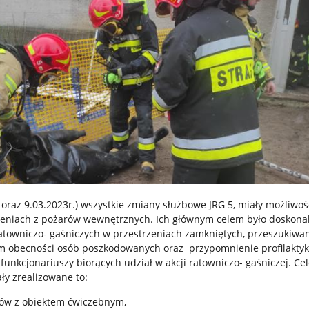
8 oraz 9.03.2023r.) wszystkie zmiany służbowe JRG 5, miały możliwoś
zeniach z pożarów wewnętrznych. Ich głównym celem było doskona
atowniczo- gaśniczych w przestrzeniach zamkniętych, przeszukiwa
 obecności osób poszkodowanych oraz przypomnienie profilaktyk
unkcjonariuszy biorących udział w akcji ratowniczo- gaśniczej. Ce
ły zrealizowane to:
ów z obiektem ćwiczebnym,