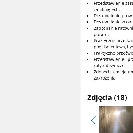
Przedstawienie zas
zamkniętych,
Doskonalenie prowa
Doskonalenie w op
Zapoznanie ratowni
pożaru,
Praktyczne przećwi
podciśnieniowa, hy
Praktyczne przećwi
Przedstawienie i p
roty ratownicze,
Zdobycie umiejętno
zagrożenia.
Zdjęcia (18)
Pokaż