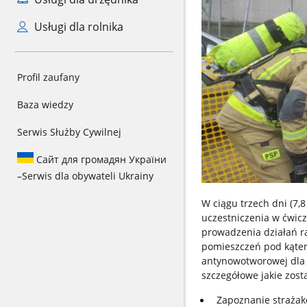
Usługi dla rolnika
Profil zaufany
Baza wiedzy
Serwis Służby Cywilnej
Сайт для громадян України
–
Serwis dla obywateli Ukrainy
W ciągu trzech dni (7,
uczestniczenia w ćwic
prowadzenia działań r
pomieszczeń pod kątem
antynowotworowej dla f
szczegółowe jakie zosta
Zapoznanie strażak