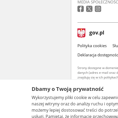
MEDIA SPOŁECZNOŚC
stopka
Strona
gov.pl
gov.pl
główna
gov.pl
Polityka cookies
Sł
Deklaracja dostępnośc
Strony dostępne w domenie
danych (adres e-mail oraz 
znajdują się w ich polityk
Treści teksto
Dbamy o Twoją prywatność
udostępniane
warunkach 4.0
Wykorzystujemy pliki cookie w celu zapewn
są udostępni
bez utworów z
naszej witryny oraz do analizy ruchu i optymalizacj
możemy lepiej dostosować treści do potrzeb
usługi. Pamiętaj, że informacje przechowywane w plikach cookie mogą pozwalać na