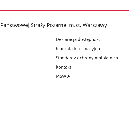
Pokaż
Pokaż
Pokaż
zdjęcie
zdjęcie
zdjęcie
2
3
4
z
z
z
Państwowej Straży Pożarnej m.st. Warszawy
galerii.
galerii.
galerii.
Deklaracja dostępności
Klauzula informacyjna
Standardy ochrony małoletnich
Kontakt
MSWiA