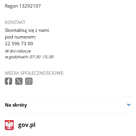
Regon 13292107
KONTAKT
Skontaktuj się z nami
pod numerem:
22 596 73 00
W dni robocze
w godzinach: 07:30 -15:30
MEDIA SPOŁECZNOŚCIOWE:
Na skróty
stopka
Strona
gov.pl
gov.pl
główna