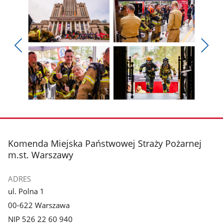
Pokaż
Pokaż
zdjęcie
zdjęcie
Pokaż
Poka
1
2
poprzednie
nest
z
z
zdjęcia
zdjęc
galerii.
galerii.
Pokaż
Pokaż
zdjęcie
zdjęcie
3
4
z
z
stopka
Komenda Miejska Państwowej Straży Pożarnej
galerii.
galerii.
m.st. Warszawy
ADRES
ul. Polna 1
00-622 Warszawa
NIP 526 22 60 940