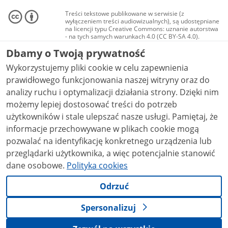
Treści tekstowe publikowane w serwisie (z
wyłączeniem treści audiowizualnych), są udostępniane
na licencji typu Creative Commons: uznanie autorstwa
- na tych samych warunkach 4.0 (CC BY-SA 4.0).
Materiały audiowizualne, w tym zdjęcia, materiały
Dbamy o Twoją prywatność
audio i wideo, są udostępniane na licencji typu
Creative Commons: uznanie autorstwa użycie
Wykorzystujemy pliki cookie w celu zapewnienia
niekomercyjne - bez utworów zależnych 4.0 (CC BY-
NC-ND 4.0), o ile nie jest to stwierdzone inaczej.
prawidłowego funkcjonowania naszej witryny oraz do
analizy ruchu i optymalizacji działania strony. Dzięki nim
możemy lepiej dostosować treści do potrzeb
użytkowników i stale ulepszać nasze usługi. Pamiętaj, że
informacje przechowywane w plikach cookie mogą
pozwalać na identyfikację konkretnego urządzenia lub
przeglądarki użytkownika, a więc potencjalnie stanowić
dane osobowe.
Polityka cookies
Odrzuć
Spersonalizuj