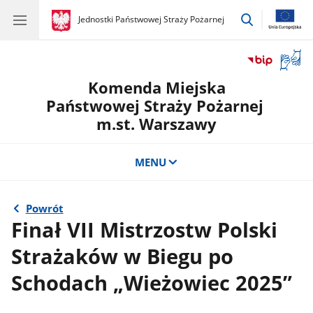
przejdź
gov.pl
Jednostki Państwowej Straży Pożarnej
gov.pl
Jednostki
do
Państwowej
wyszukiwar
Straży
Otwór
Pożarnej
okno
Komenda Miejska
z
tłuma
Państwowej Straży Pożarnej
języka
m.st. Warszawy
migow
MENU
Powrót
Finał VII Mistrzostw Polski
Strażaków w Biegu po
Schodach „Wieżowiec 2025”