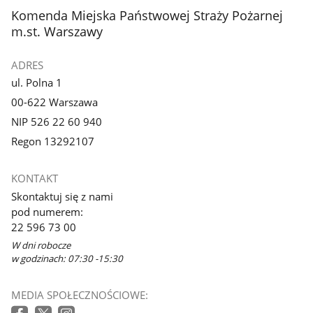
z
z
stopka
Komenda Miejska Państwowej Straży Pożarnej
galerii.
galerii.
m.st. Warszawy
ADRES
ul. Polna 1
00-622 Warszawa
NIP 526 22 60 940
Regon 13292107
KONTAKT
Skontaktuj się z nami
pod numerem:
22 596 73 00
W dni robocze
w godzinach: 07:30 -15:30
MEDIA SPOŁECZNOŚCIOWE: