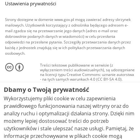
Ustawienia prywatności
Strony dostępne w domenie www.gov.pl mogą zawierać adresy skrzynek
mailowych. Użytkownik korzystający z odnośnika będącego adresem e-
mail zgadza się na przetwarzanie jego danych (adres e-mail oraz
dobrowolnie podanych danych w wiadomości) w celu przesłania
odpowiedzi na przesłane pytania. Szczegóły przetwarzania danych przez
każdą z jednostek znajdują się w ich politykach przetwarzania danych
osobowych.
Treści tekstowe publikowane w serwisie (z
wyłączeniem treści audiowizualnych), są udostępniane
na licencji typu Creative Commons: uznanie autorstwa
- na tych samych warunkach 4.0 (CC BY-SA 4.0).
Materiały audiowizualne, w tym zdjęcia, materiały
Dbamy o Twoją prywatność
audio i wideo, są udostępniane na licencji typu
Creative Commons: uznanie autorstwa użycie
Wykorzystujemy pliki cookie w celu zapewnienia
niekomercyjne - bez utworów zależnych 4.0 (CC BY-
NC-ND 4.0), o ile nie jest to stwierdzone inaczej.
prawidłowego funkcjonowania naszej witryny oraz do
analizy ruchu i optymalizacji działania strony. Dzięki nim
możemy lepiej dostosować treści do potrzeb
użytkowników i stale ulepszać nasze usługi. Pamiętaj, że
informacje przechowywane w plikach cookie mogą