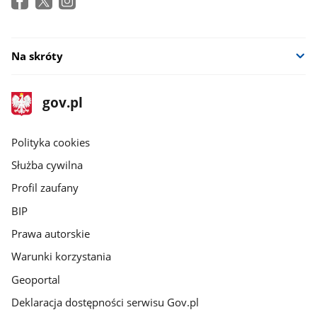
Na skróty
stopka
Strona
gov.pl
gov.pl
główna
gov.pl
Polityka cookies
Służba cywilna
Profil zaufany
BIP
Prawa autorskie
Warunki korzystania
Geoportal
Deklaracja dostępności serwisu Gov.pl