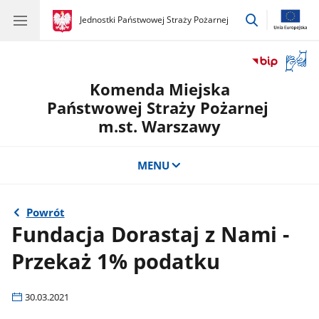
przejdź
gov.pl
Jednostki Państwowej Straży Pożarnej
gov.pl
Jednostki
do
Państwowej
wyszukiwar
Straży
Otwór
Pożarnej
okno
Komenda Miejska
z
tłuma
Państwowej Straży Pożarnej
języka
m.st. Warszawy
migow
MENU
Powrót
Fundacja Dorastaj z Nami -
Przekaż 1% podatku
30.03.2021