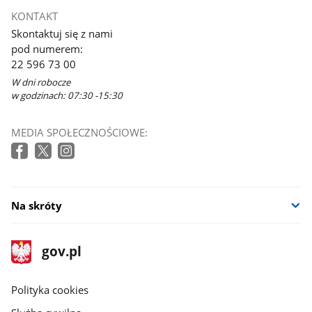
KONTAKT
Skontaktuj się z nami
pod numerem:
22 596 73 00
W dni robocze
w godzinach: 07:30 -15:30
MEDIA SPOŁECZNOŚCIOWE:
Na skróty
stopka
Strona
gov.pl
gov.pl
główna
gov.pl
Polityka cookies