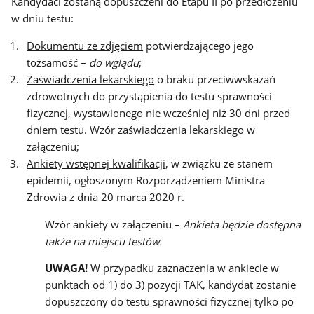
Kandydaci zostaną dopuszczeni do Etapu II po przedłożeniu
w dniu testu:
Dokumentu ze zdjęciem
potwierdzającego jego
tożsamość –
do wglądu
;
Zaświadczenia lekarskiego
o braku przeciwwskazań
zdrowotnych do przystąpienia do testu sprawności
fizycznej, wystawionego nie wcześniej niż 30 dni przed
dniem testu. Wzór zaświadczenia lekarskiego w
załączeniu;
Ankiety wstępnej kwalifikacji
, w związku ze stanem
epidemii, ogłoszonym Rozporządzeniem
Ministra
Zdrowia z dnia 20 marca 2020 r.
Wzór ankiety w załączeniu –
Ankieta będzie dostępna
także na miejscu testów.
UWAGA!
W przypadku zaznaczenia w ankiecie w
punktach od 1) do 3) pozycji TAK, kandydat zostanie
dopuszczony do testu sprawności fizycznej tylko po