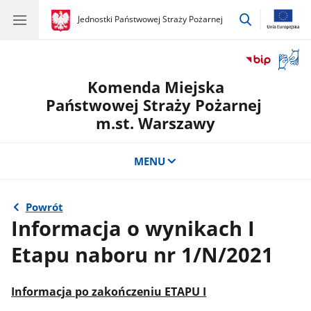
przejdź
gov.pl
Jednostki Państwowej Straży Pożarnej
gov.pl
Jednostki
do
Państwowej
wyszukiwar
Straży
Otwór
Pożarnej
okno
Komenda Miejska
z
tłuma
Państwowej Straży Pożarnej
języka
m.st. Warszawy
migow
MENU
Powrót
Informacja o wynikach I
Etapu naboru nr 1/N/2021
Informacja po zakończeniu ETAPU I