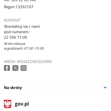
Regon 13292107
KONTAKT
Skontaktuj się z nami
pod numerem:
22 596 73 00
W dni robocze
w godzinach: 07:30 -15:30
MEDIA SPOŁECZNOŚCIOWE:
Na skróty
stopka
Strona
gov.pl
gov.pl
główna