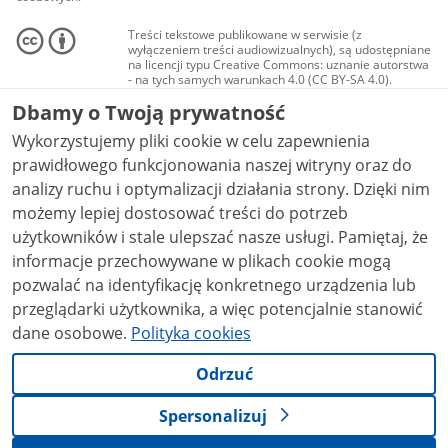
Treści tekstowe publikowane w serwisie (z
wyłączeniem treści audiowizualnych), są udostępniane
na licencji typu Creative Commons: uznanie autorstwa
- na tych samych warunkach 4.0 (CC BY-SA 4.0).
Materiały audiowizualne, w tym zdjęcia, materiały
Dbamy o Twoją prywatność
audio i wideo, są udostępniane na licencji typu
Creative Commons: uznanie autorstwa użycie
Wykorzystujemy pliki cookie w celu zapewnienia
niekomercyjne - bez utworów zależnych 4.0 (CC BY-
NC-ND 4.0), o ile nie jest to stwierdzone inaczej.
prawidłowego funkcjonowania naszej witryny oraz do
analizy ruchu i optymalizacji działania strony. Dzięki nim
możemy lepiej dostosować treści do potrzeb
użytkowników i stale ulepszać nasze usługi. Pamiętaj, że
informacje przechowywane w plikach cookie mogą
pozwalać na identyfikację konkretnego urządzenia lub
przeglądarki użytkownika, a więc potencjalnie stanowić
dane osobowe.
Polityka cookies
Odrzuć
Spersonalizuj