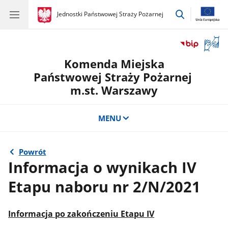
przejdź
gov.pl
Jednostki Państwowej Straży Pożarnej
gov.pl
Jednostki
do
Państwowej
wyszukiwar
Straży
Otwór
Pożarnej
okno
Komenda Miejska
z
tłuma
Państwowej Straży Pożarnej
języka
m.st. Warszawy
migow
MENU
Powrót
Informacja o wynikach IV
Etapu naboru nr 2/N/2021
Informacja po zakończeniu Etapu IV