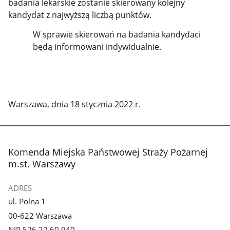
badania lekarskie zostanie skierowany kolejny
kandydat z najwyższą liczbą punktów.
W sprawie skierowań na badania kandydaci
będą informowani indywidualnie.
Warszawa, dnia 18 stycznia 2022 r.
stopka
Komenda Miejska Państwowej Straży Pożarnej
m.st. Warszawy
ADRES
ul. Polna 1
00-622 Warszawa
NIP 526 22 60 940