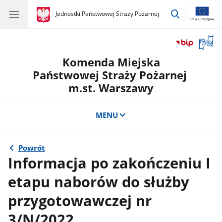
przejdź
gov.pl
Jednostki Państwowej Straży Pożarnej
gov.pl
Jednostki
do
Państwowej
wyszukiwar
Straży
Otwór
Pożarnej
okno
Komenda Miejska
z
tłuma
Państwowej Straży Pożarnej
języka
m.st. Warszawy
migow
MENU
Powrót
Informacja po zakończeniu I
etapu naborów do służby
przygotowawczej nr
3/N/2022