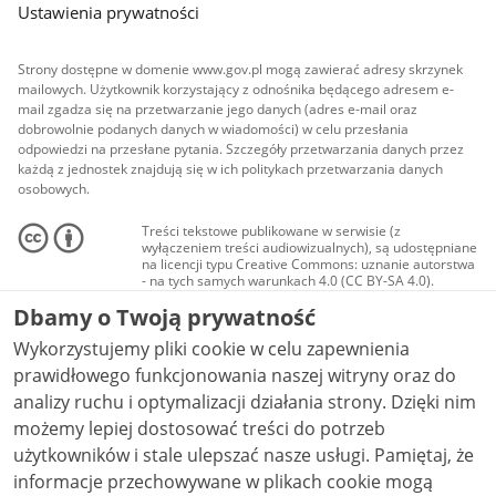
Ustawienia prywatności
Strony dostępne w domenie www.gov.pl mogą zawierać adresy skrzynek
mailowych. Użytkownik korzystający z odnośnika będącego adresem e-
mail zgadza się na przetwarzanie jego danych (adres e-mail oraz
dobrowolnie podanych danych w wiadomości) w celu przesłania
odpowiedzi na przesłane pytania. Szczegóły przetwarzania danych przez
każdą z jednostek znajdują się w ich politykach przetwarzania danych
osobowych.
Treści tekstowe publikowane w serwisie (z
wyłączeniem treści audiowizualnych), są udostępniane
na licencji typu Creative Commons: uznanie autorstwa
- na tych samych warunkach 4.0 (CC BY-SA 4.0).
Materiały audiowizualne, w tym zdjęcia, materiały
Dbamy o Twoją prywatność
audio i wideo, są udostępniane na licencji typu
Creative Commons: uznanie autorstwa użycie
Wykorzystujemy pliki cookie w celu zapewnienia
niekomercyjne - bez utworów zależnych 4.0 (CC BY-
NC-ND 4.0), o ile nie jest to stwierdzone inaczej.
prawidłowego funkcjonowania naszej witryny oraz do
analizy ruchu i optymalizacji działania strony. Dzięki nim
możemy lepiej dostosować treści do potrzeb
użytkowników i stale ulepszać nasze usługi. Pamiętaj, że
informacje przechowywane w plikach cookie mogą