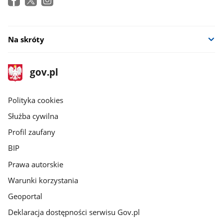
Na skróty
stopka
Strona
gov.pl
gov.pl
główna
gov.pl
Polityka cookies
Służba cywilna
Profil zaufany
BIP
Prawa autorskie
Warunki korzystania
Geoportal
Deklaracja dostępności serwisu Gov.pl