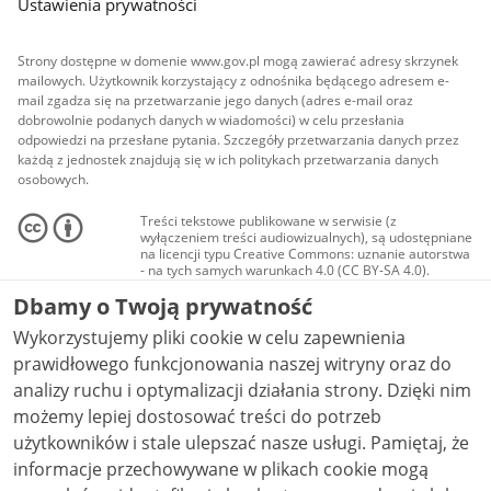
Ustawienia prywatności
Strony dostępne w domenie www.gov.pl mogą zawierać adresy skrzynek
mailowych. Użytkownik korzystający z odnośnika będącego adresem e-
mail zgadza się na przetwarzanie jego danych (adres e-mail oraz
dobrowolnie podanych danych w wiadomości) w celu przesłania
odpowiedzi na przesłane pytania. Szczegóły przetwarzania danych przez
każdą z jednostek znajdują się w ich politykach przetwarzania danych
osobowych.
Treści tekstowe publikowane w serwisie (z
wyłączeniem treści audiowizualnych), są udostępniane
na licencji typu Creative Commons: uznanie autorstwa
- na tych samych warunkach 4.0 (CC BY-SA 4.0).
Materiały audiowizualne, w tym zdjęcia, materiały
Dbamy o Twoją prywatność
audio i wideo, są udostępniane na licencji typu
Creative Commons: uznanie autorstwa użycie
Wykorzystujemy pliki cookie w celu zapewnienia
niekomercyjne - bez utworów zależnych 4.0 (CC BY-
NC-ND 4.0), o ile nie jest to stwierdzone inaczej.
prawidłowego funkcjonowania naszej witryny oraz do
analizy ruchu i optymalizacji działania strony. Dzięki nim
możemy lepiej dostosować treści do potrzeb
użytkowników i stale ulepszać nasze usługi. Pamiętaj, że
informacje przechowywane w plikach cookie mogą