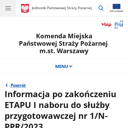
przejdź
gov.pl
Jednostki Państwowej Straży Pożarnej
gov.pl
Jednostki
do
Państwowej
wyszukiwar
Straży
Otwór
Pożarnej
okno
Komenda Miejska
z
tłuma
Państwowej Straży Pożarnej
języka
m.st. Warszawy
migow
MENU
Powrót
Informacja po zakończeniu
ETAPU I naboru do służby
przygotowawczej nr 1/N-
PPR/2023