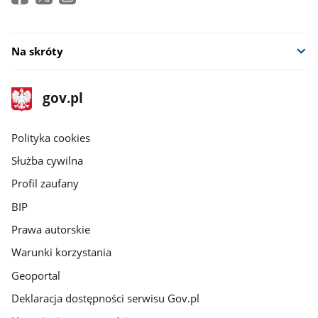
Na skróty
stopka
Strona
gov.pl
gov.pl
główna
gov.pl
Polityka cookies
Służba cywilna
Profil zaufany
BIP
Prawa autorskie
Warunki korzystania
Geoportal
Deklaracja dostępności serwisu Gov.pl