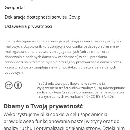
Geoportal
Deklaracja dostępności serwisu Gov.pl
Ustawienia prywatności
Strony dostępne w domenie www.gov.pl mogą zawierać adresy skrzynek
mailowych. Użytkownik korzystający z odnośnika będącego adresem e-
mail zgadza się na przetwarzanie jego danych (adres e-mail oraz
dobrowolnie podanych danych w wiadomości) w celu przesłania
odpowiedzi na przesłane pytania. Szczegóły przetwarzania danych przez
każdą z jednostek znajdują się w ich politykach przetwarzania danych
osobowych.
Treści tekstowe publikowane w serwisie (z
wyłączeniem treści audiowizualnych), są udostępniane
na licencji typu Creative Commons: uznanie autorstwa
- na tych samych warunkach 4.0 (CC BY-SA 4.0).
Materiały audiowizualne, w tym zdjęcia, materiały
Dbamy o Twoją prywatność
audio i wideo, są udostępniane na licencji typu
Creative Commons: uznanie autorstwa użycie
Wykorzystujemy pliki cookie w celu zapewnienia
niekomercyjne - bez utworów zależnych 4.0 (CC BY-
NC-ND 4.0), o ile nie jest to stwierdzone inaczej.
prawidłowego funkcjonowania naszej witryny oraz do
analizy ruchu i optymalizacji działania strony. Dzięki nim