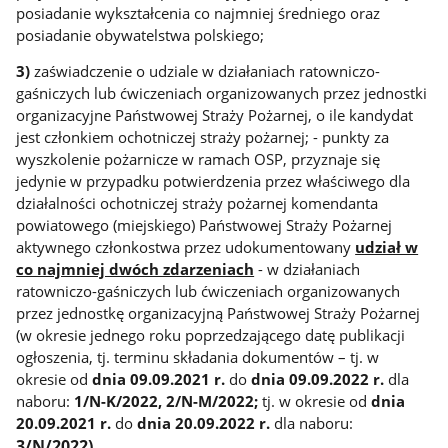
posiadanie wykształcenia co najmniej średniego oraz
posiadanie obywatelstwa polskiego;
3)
zaświadczenie o udziale w działaniach ratowniczo-
gaśniczych lub ćwiczeniach organizowanych przez jednostki
organizacyjne Państwowej Straży Pożarnej, o ile kandydat
jest członkiem ochotniczej straży pożarnej; - punkty za
wyszkolenie pożarnicze w ramach OSP, przyznaje się
jedynie w przypadku potwierdzenia przez właściwego dla
działalności ochotniczej straży pożarnej komendanta
powiatowego (miejskiego) Państwowej Straży Pożarnej
aktywnego członkostwa przez udokumentowany
udział w
co najmniej dwóch zdarzeniach
- w działaniach
ratowniczo-gaśniczych lub ćwiczeniach organizowanych
przez jednostkę organizacyjną Państwowej Straży Pożarnej
(w okresie jednego roku poprzedzającego datę publikacji
ogłoszenia, tj. terminu składania dokumentów – tj. w
okresie od
dnia 09.09.2021 r.
do
dnia 09.09.2022 r.
dla
naboru:
1/N-K/2022, 2/N-M/2022;
tj. w okresie od
dnia
20.09.2021 r.
do
dnia 20.09.2022 r.
dla naboru:
3/N/2022)