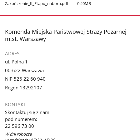
Zakończenie​_II​_Etapu​_naboru.pdf
0.40MB
stopka
Komenda Miejska Państwowej Straży Pożarnej
m.st. Warszawy
ADRES
ul. Polna 1
00-622 Warszawa
NIP 526 22 60 940
Regon 13292107
KONTAKT
Skontaktuj się z nami
pod numerem:
22 596 73 00
W dni robocze