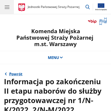
przejdź
gov.pl
Jednostki Państwowej Straży Pożarnej
gov.pl
Jednostki
do
Państwowej
wyszukiwar
Straży
Otwór
Pożarnej
okno
Komenda Miejska
z
tłuma
Państwowej Straży Pożarnej
języka
m.st. Warszawy
migow
MENU
Powrót
Informacja po zakończeniu
II etapu naborów do służby
przygotowawczej nr 1/N-
K/2022, 2/N-M/2022,