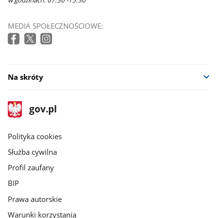
w godzinach: 07:30 -15:30
MEDIA SPOŁECZNOŚCIOWE:
Na skróty
stopka
Strona
gov.pl
gov.pl
główna
gov.pl
Polityka cookies
Służba cywilna
Profil zaufany
BIP
Prawa autorskie
Warunki korzystania