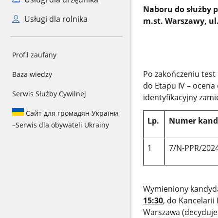
Naboru do służby 
Usługi dla rolnika
m.st. Warszawy, ul
Profil zaufany
Po zakończeniu t
est
Baza wiedzy
do Etapu IV –
ocena
Serwis Służby Cywilnej
identyfikacyjny zami
Сайт для громадян України
Lp.
Numer kand
–
Serwis dla obywateli Ukrainy
1
7/N-PPR/202
Wymieniony kandyda
15:30
, do Kancelarii
Warszawa (decyduje