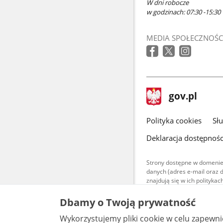
W dni robocze
w godzinach: 07:30 -15:30
MEDIA SPOŁECZNOŚC
stopka
Strona
gov.pl
gov.pl
główna
gov.pl
Polityka cookies
Sł
Deklaracja dostępnośc
Strony dostępne w domenie
danych (adres e-mail oraz 
znajdują się w ich polityk
Treści teksto
Dbamy o Twoją prywatność
udostępniane
warunkach 4.0
Wykorzystujemy pliki cookie w celu zapewn
są udostępni