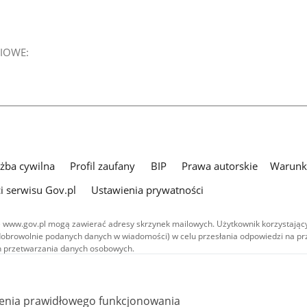
IOWE:
użba cywilna
Profil zaufany
BIP
Prawa autorskie
Warunki
i serwisu Gov.pl
Ustawienia prywatności
 www.gov.pl mogą zawierać adresy skrzynek mailowych. Użytkownik korzystający
dobrowolnie podanych danych w wiadomości) w celu przesłania odpowiedzi na prz
ach przetwarzania danych osobowych.
we publikowane w serwisie (z wyłączeniem treści audiowizualnych), są
 na licencji typu Creative Commons: uznanie autorstwa - na tych samych
 (CC BY-SA 4.0). Materiały audiowizualne, w tym zdjęcia, materiały audio i wideo
ienia prawidłowego funkcjonowania
ane na licencji typu Creative Commons: uznanie autorstwa użycie niekomercyjne 