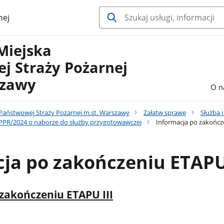
nej
Miejska
j Straży Pożarnej
szawy
O n
aństwowej Straży Pożarnej m.st. Warszawy
Załatw sprawę
Służba i
-PPR/2024 o naborze do służby przygotowawczej
Informacja po zakończe
ja po zakończeniu ETAPU 
zakończeniu ETAPU III