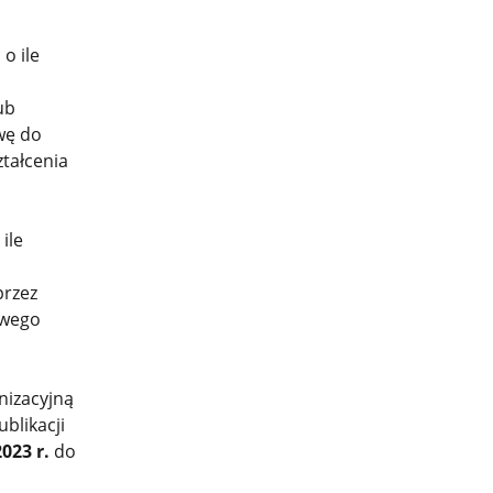
o ile
ub
wę do
tałcenia
ile
przez
owego
nizacyjną
blikacji
2023 r.
do