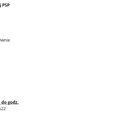
j PSP
ywnie
 do godz.
622