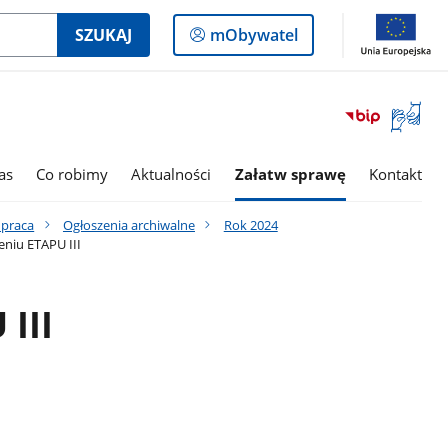
Logowanie
SZUKAJ
mObywatel
do
panelu
Otwórz
okno
z
tłumac
as
Co robimy
Aktualności
Załatw sprawę
Kontakt
języka
migowe
 praca
Ogłoszenia archiwalne
Rok 2024
niu ETAPU III
III