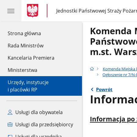
gov.pl
gov.pl
Jednostki Państwowej Straży Pożar
gov.pl
Jednostki
Państwowej
Straży
Komenda 
Pożarnej
gov.pl
Strona główna
Państwowe
Rada Ministrów
m.st. War
Kancelaria Premiera
Komenda Miejska P
Ministerstwa
Ogłoszenie nr 7/N
Urzędy, instytucje
Powrót
i placówki RP
Informac
Usługi dla obywatela
Informacja po 
Usługi dla przedsiębiorcy
Usługi dla urzędnika