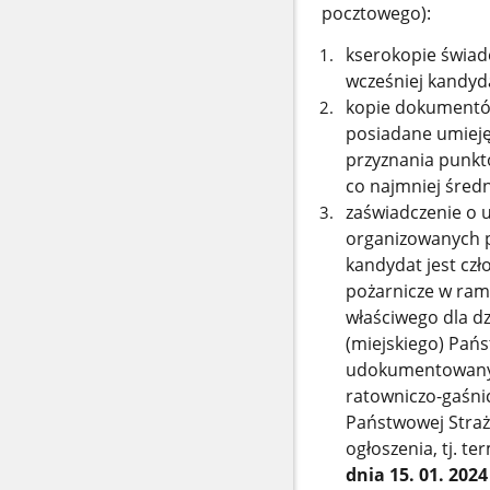
pocztowego):
kserokopie świade
wcześniej kandyd
kopie dokumentów
posiadane umieję
przyznania punkt
co najmniej śred
zaświadczenie o u
organizowanych
p
kandydat jest czł
pożarnicze w ram
właściwego dla d
(miejskiego) Pań
udokumentowan
ratowniczo-gaśni
Państwowej Straż
ogłoszenia, tj. t
dnia 15. 01. 2024 