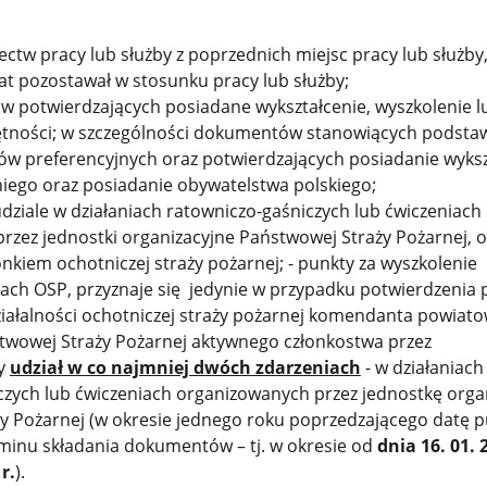
ctw pracy lub służby z poprzednich miejsc pracy lub służby, 
at pozostawał w stosunku pracy lub służby;
 potwierdzających posiadane wykształcenie, wyszkolenie l
tności; w szczególności dokumentów stanowiących podsta
ów preferencyjnych oraz potwierdzających posiadanie wyksz
niego oraz posiadanie obywatelstwa polskiego;
dziale w działaniach ratowniczo-gaśniczych lub ćwiczeniach
rzez jednostki organizacyjne Państwowej Straży Pożarnej, o 
onkiem ochotniczej straży pożarnej; - punkty za wyszkolenie
ach OSP, przyznaje się jedynie w przypadku potwierdzenia 
ziałalności ochotniczej straży pożarnej komendanta powiat
stwowej Straży Pożarnej aktywnego członkostwa przez
y
udział w co najmniej dwóch zdarzeniach
- w działaniach
czych lub ćwiczeniach organizowanych przez jednostkę orga
y Pożarnej (w okresie jednego roku poprzedzającego datę pu
erminu składania dokumentów – tj. w okresie od
dnia 16. 01. 
r.
).