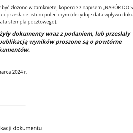
być złożone w zamkniętej kopercie z napisem „NABÓR DO 
lub przesłane listem poleconym (decyduje data wpływu do
ata stempla pocztowego).
ożyły dokumenty wraz z podaniem, lub przesłały
 publikacją wyników proszone są o powtórne
okumentów.
arca 2024 r.
ikacji dokumentu