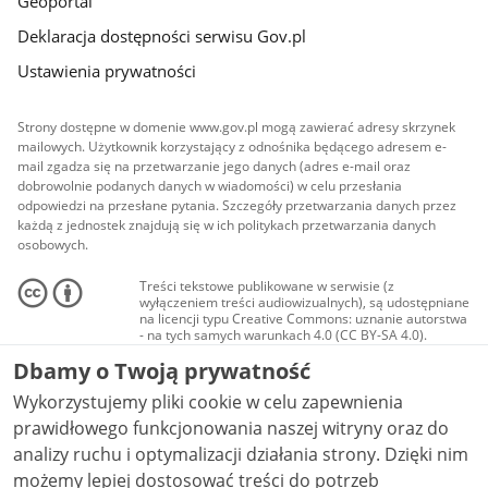
Geoportal
Deklaracja dostępności serwisu Gov.pl
Ustawienia prywatności
Strony dostępne w domenie www.gov.pl mogą zawierać adresy skrzynek
mailowych. Użytkownik korzystający z odnośnika będącego adresem e-
mail zgadza się na przetwarzanie jego danych (adres e-mail oraz
dobrowolnie podanych danych w wiadomości) w celu przesłania
odpowiedzi na przesłane pytania. Szczegóły przetwarzania danych przez
każdą z jednostek znajdują się w ich politykach przetwarzania danych
osobowych.
Treści tekstowe publikowane w serwisie (z
wyłączeniem treści audiowizualnych), są udostępniane
na licencji typu Creative Commons: uznanie autorstwa
- na tych samych warunkach 4.0 (CC BY-SA 4.0).
Materiały audiowizualne, w tym zdjęcia, materiały
Dbamy o Twoją prywatność
audio i wideo, są udostępniane na licencji typu
Creative Commons: uznanie autorstwa użycie
Wykorzystujemy pliki cookie w celu zapewnienia
niekomercyjne - bez utworów zależnych 4.0 (CC BY-
NC-ND 4.0), o ile nie jest to stwierdzone inaczej.
prawidłowego funkcjonowania naszej witryny oraz do
analizy ruchu i optymalizacji działania strony. Dzięki nim
możemy lepiej dostosować treści do potrzeb