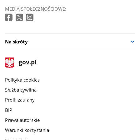
MEDIA SPOŁECZNOŚCIOWE:
Na skróty
stopka
Strona
gov.pl
gov.pl
główna
gov.pl
Polityka cookies
Służba cywilna
Profil zaufany
BIP
Prawa autorskie
Warunki korzystania