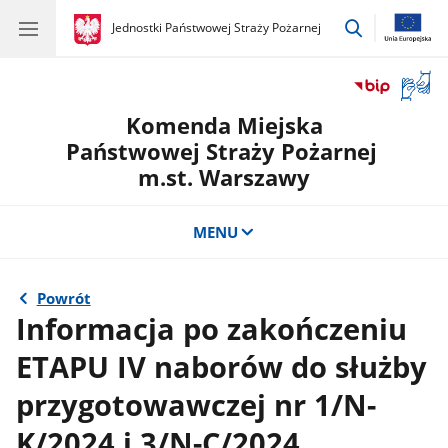
przejdź
gov.pl
Jednostki Państwowej Straży Pożarnej
gov.pl
Jednostki
do
Państwowej
wyszukiwar
Straży
Otwór
Pożarnej
okno
Komenda Miejska
z
tłuma
Państwowej Straży Pożarnej
języka
m.st. Warszawy
migow
MENU
Powrót
Informacja po zakończeniu
ETAPU IV naborów do służby
przygotowawczej nr 1/N-
K/2024 i 3/N-C/2024