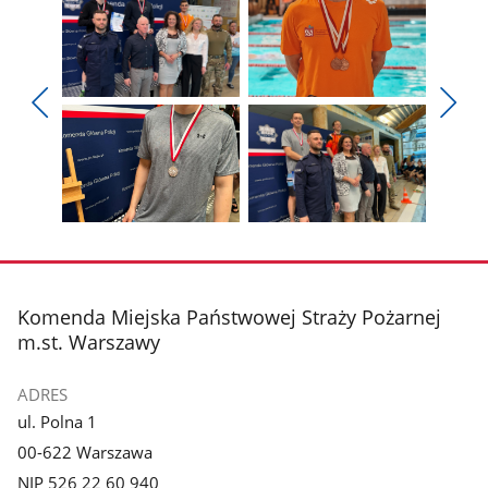
Pokaż
Pokaż
zdjęcie
zdjęcie
Pokaż
Poka
1
2
poprzednie
nest
z
z
zdjęcia
zdjęc
galerii.
galerii.
Pokaż
Pokaż
zdjęcie
zdjęcie
3
4
z
z
stopka
Komenda Miejska Państwowej Straży Pożarnej
galerii.
galerii.
m.st. Warszawy
ADRES
ul. Polna 1
00-622 Warszawa
NIP 526 22 60 940