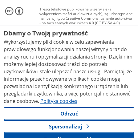
Treści tekstowe publikowane w serwisie (z
wyłączeniem treści audiowizualnych), są udostępniane
na licencji typu Creative Commons: uznanie autorstwa
- na tych samych warunkach 4.0 (CC BY-SA 4.0).
Materiały audiowizualne, w tym zdjęcia, materiały
Dbamy o Twoją prywatność
audio i wideo, są udostępniane na licencji typu
Creative Commons: uznanie autorstwa użycie
Wykorzystujemy pliki cookie w celu zapewnienia
niekomercyjne - bez utworów zależnych 4.0 (CC BY-
NC-ND 4.0), o ile nie jest to stwierdzone inaczej.
prawidłowego funkcjonowania naszej witryny oraz do
analizy ruchu i optymalizacji działania strony. Dzięki nim
możemy lepiej dostosować treści do potrzeb
użytkowników i stale ulepszać nasze usługi. Pamiętaj, że
informacje przechowywane w plikach cookie mogą
pozwalać na identyfikację konkretnego urządzenia lub
przeglądarki użytkownika, a więc potencjalnie stanowić
dane osobowe.
Polityka cookies
Odrzuć
Spersonalizuj