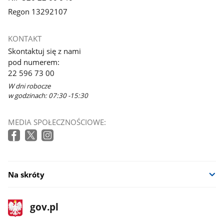
Regon 13292107
KONTAKT
Skontaktuj się z nami
pod numerem:
22 596 73 00
W dni robocze
w godzinach: 07:30 -15:30
MEDIA SPOŁECZNOŚCIOWE:
Na skróty
stopka
Strona
gov.pl
gov.pl
główna