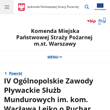
przejdź
gov.pl
Jednostki Państwowej Straży Pożarnej
gov.pl
Jednostki
do
Państwowej
wyszukiwar
Straży
Otwór
Pożarnej
okno
Komenda Miejska
z
tłuma
Państwowej Straży Pożarnej
języka
m.st. Warszawy
migow
MENU
Powrót
IV Ogólnopolskie Zawody
Pływackie Służb
Mundurowych im. kom.
Wacława Lejko o Puchar