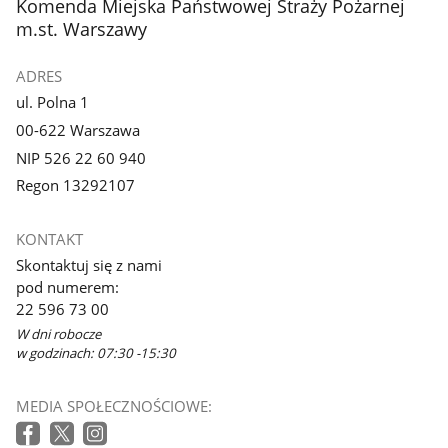
stopka
Komenda Miejska Państwowej Straży Pożarnej
galerii.
galerii.
m.st. Warszawy
ADRES
ul. Polna 1
00-622 Warszawa
NIP 526 22 60 940
Regon 13292107
KONTAKT
Skontaktuj się z nami
pod numerem:
22 596 73 00
W dni robocze
w godzinach: 07:30 -15:30
MEDIA SPOŁECZNOŚCIOWE: