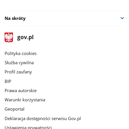
Na skróty
stopka
Strona
gov.pl
gov.pl
główna
gov.pl
Polityka cookies
Służba cywilna
Profil zaufany
BIP
Prawa autorskie
Warunki korzystania
Geoportal
Deklaracja dostępności serwisu Gov.pl
Ustawienia prywatności