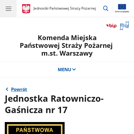
przejdź
gov.pl
Jednostki Państwowej Straży Pożarnej
gov.pl
Jednostki
do
Państwowej
wyszukiwar
Straży
Otwór
Pożarnej
okno
Komenda Miejska
z
tłuma
Państwowej Straży Pożarnej
języka
m.st. Warszawy
migow
MENU
Powrót
Jednostka Ratowniczo-
Gaśnicza nr 17