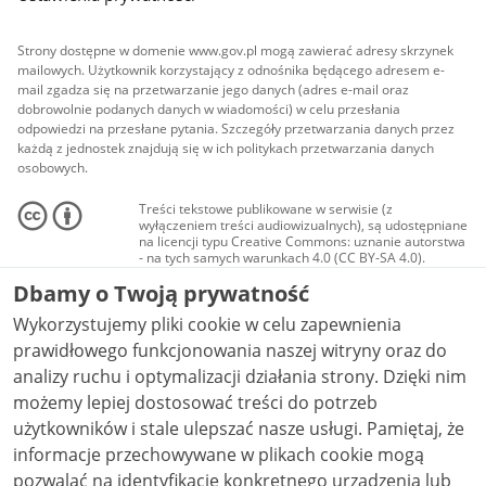
Strony dostępne w domenie www.gov.pl mogą zawierać adresy skrzynek
mailowych. Użytkownik korzystający z odnośnika będącego adresem e-
mail zgadza się na przetwarzanie jego danych (adres e-mail oraz
dobrowolnie podanych danych w wiadomości) w celu przesłania
odpowiedzi na przesłane pytania. Szczegóły przetwarzania danych przez
każdą z jednostek znajdują się w ich politykach przetwarzania danych
osobowych.
Treści tekstowe publikowane w serwisie (z
wyłączeniem treści audiowizualnych), są udostępniane
na licencji typu Creative Commons: uznanie autorstwa
- na tych samych warunkach 4.0 (CC BY-SA 4.0).
Materiały audiowizualne, w tym zdjęcia, materiały
Dbamy o Twoją prywatność
audio i wideo, są udostępniane na licencji typu
Creative Commons: uznanie autorstwa użycie
Wykorzystujemy pliki cookie w celu zapewnienia
niekomercyjne - bez utworów zależnych 4.0 (CC BY-
NC-ND 4.0), o ile nie jest to stwierdzone inaczej.
prawidłowego funkcjonowania naszej witryny oraz do
analizy ruchu i optymalizacji działania strony. Dzięki nim
możemy lepiej dostosować treści do potrzeb
użytkowników i stale ulepszać nasze usługi. Pamiętaj, że
informacje przechowywane w plikach cookie mogą
pozwalać na identyfikację konkretnego urządzenia lub