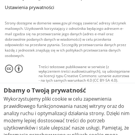
Ustawienia prywatności
Strony dostępne w domenie www.gov.pl mogą zawierać adresy skrzynek
mailowych. Użytkownik korzystający z odnośnika będącego adresem e-
mail zgadza się na przetwarzanie jego danych (adres e-mail oraz
dobrowolnie podanych danych w wiadomości) w celu przesłania
odpowiedzi na przesłane pytania. Szczegóły przetwarzania danych przez
każdą z jednostek znajdują się w ich politykach przetwarzania danych
osobowych.
Treści tekstowe publikowane w serwisie (z
wyłączeniem treści audiowizualnych), są udostępniane
na licencji typu Creative Commons: uznanie autorstwa
- na tych samych warunkach 4.0 (CC BY-SA 4.0).
Materiały audiowizualne, w tym zdjęcia, materiały
Dbamy o Twoją prywatność
audio i wideo, są udostępniane na licencji typu
Creative Commons: uznanie autorstwa użycie
Wykorzystujemy pliki cookie w celu zapewnienia
niekomercyjne - bez utworów zależnych 4.0 (CC BY-
NC-ND 4.0), o ile nie jest to stwierdzone inaczej.
prawidłowego funkcjonowania naszej witryny oraz do
analizy ruchu i optymalizacji działania strony. Dzięki nim
możemy lepiej dostosować treści do potrzeb
użytkowników i stale ulepszać nasze usługi. Pamiętaj, że