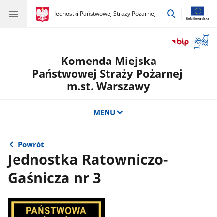
przejdź
gov.pl
Jednostki Państwowej Straży Pożarnej
gov.pl
Jednostki
do
Państwowej
wyszukiwar
Straży
Otwór
Pożarnej
okno
Komenda Miejska
z
tłuma
Państwowej Straży Pożarnej
języka
m.st. Warszawy
migow
MENU
Powrót
Jednostka Ratowniczo-
Gaśnicza nr 3