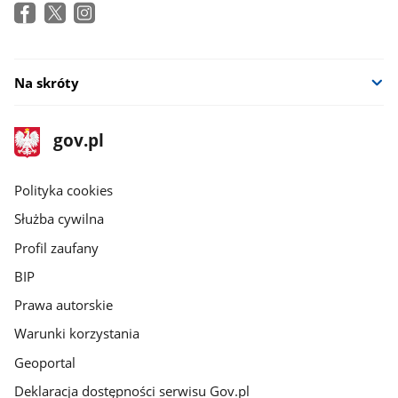
Na skróty
stopka
Strona
gov.pl
gov.pl
główna
gov.pl
Polityka cookies
Służba cywilna
Profil zaufany
BIP
Prawa autorskie
Warunki korzystania
Geoportal
Deklaracja dostępności serwisu Gov.pl