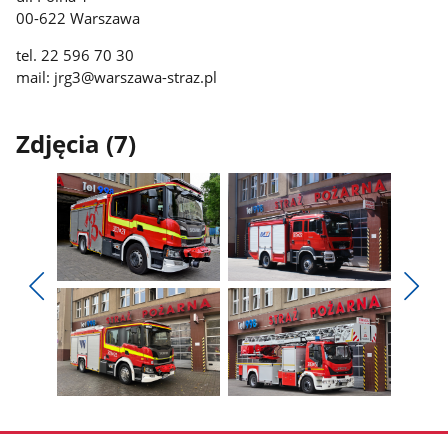
00-622 Warszawa
tel. 22 596 70 30
mail: jrg3@warszawa-straz.pl
Zdjęcia (7)
Pokaż
Pokaż
zdjęcie
zdjęcie
Pokaż
Poka
1
2
poprzednie
nest
z
z
zdjęcia
zdjęc
galerii.
galerii.
Pokaż
Pokaż
zdjęcie
zdjęcie