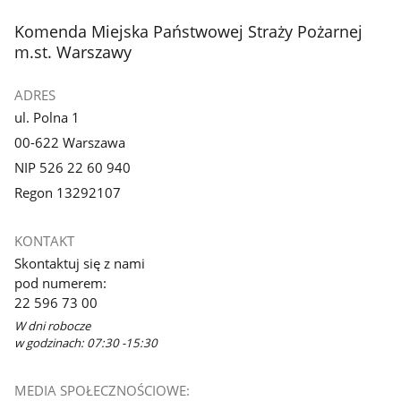
3
4
z
z
stopka
Komenda Miejska Państwowej Straży Pożarnej
galerii.
galerii.
m.st. Warszawy
ADRES
ul. Polna 1
00-622 Warszawa
NIP 526 22 60 940
Regon 13292107
KONTAKT
Skontaktuj się z nami
pod numerem:
22 596 73 00
W dni robocze
w godzinach: 07:30 -15:30
MEDIA SPOŁECZNOŚCIOWE: