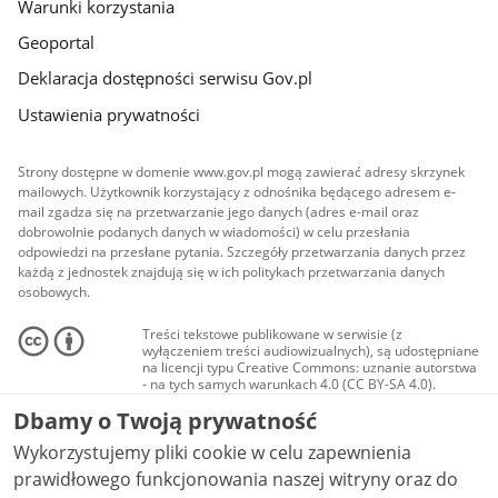
Warunki korzystania
Geoportal
Deklaracja dostępności serwisu Gov.pl
Ustawienia prywatności
Strony dostępne w domenie www.gov.pl mogą zawierać adresy skrzynek
mailowych. Użytkownik korzystający z odnośnika będącego adresem e-
mail zgadza się na przetwarzanie jego danych (adres e-mail oraz
dobrowolnie podanych danych w wiadomości) w celu przesłania
odpowiedzi na przesłane pytania. Szczegóły przetwarzania danych przez
każdą z jednostek znajdują się w ich politykach przetwarzania danych
osobowych.
Treści tekstowe publikowane w serwisie (z
wyłączeniem treści audiowizualnych), są udostępniane
na licencji typu Creative Commons: uznanie autorstwa
- na tych samych warunkach 4.0 (CC BY-SA 4.0).
Materiały audiowizualne, w tym zdjęcia, materiały
Dbamy o Twoją prywatność
audio i wideo, są udostępniane na licencji typu
Creative Commons: uznanie autorstwa użycie
Wykorzystujemy pliki cookie w celu zapewnienia
niekomercyjne - bez utworów zależnych 4.0 (CC BY-
NC-ND 4.0), o ile nie jest to stwierdzone inaczej.
prawidłowego funkcjonowania naszej witryny oraz do