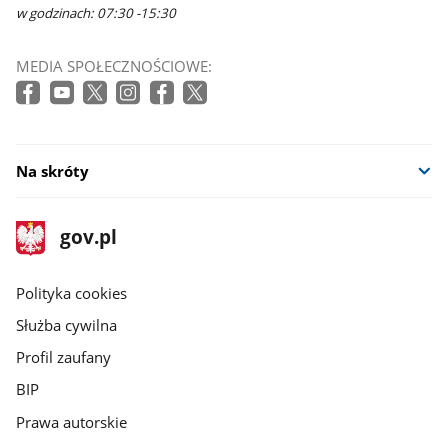
w godzinach: 07:30 -15:30
MEDIA SPOŁECZNOŚCIOWE:
Na skróty
stopka
Strona
gov.pl
gov.pl
główna
gov.pl
Polityka cookies
Służba cywilna
Profil zaufany
BIP
Prawa autorskie