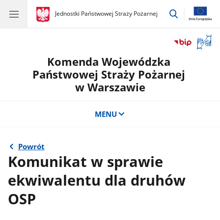
przejdź
gov.pl
Jednostki Państwowej Straży Pożarnej
gov.pl
Jednostki
do
Państwowej
wyszukiwar
Straży
Otwór
Pożarnej
okno
Komenda Wojewódzka
z
tłuma
Państwowej Straży Pożarnej
języka
w Warszawie
migow
MENU
Powrót
Komunikat w sprawie
ekwiwalentu dla druhów
OSP