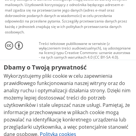
mailowych. Użytkownik korzystający z odnośnika będącego adresem e-
mail zgadza się na przetwarzanie jego danych (adres e-mail oraz
dobrowolnie podanych danych w wiadomości) w celu przesłania
odpowiedzi na przesłane pytania. Szczegóły przetwarzania danych przez
każdą z jednostek znajdują się w ich politykach przetwarzania danych
osobowych.
Treści tekstowe publikowane w serwisie (z
wyłączeniem treści audiowizualnych), są udostępniane
na licencji typu Creative Commons: uznanie autorstwa
- na tych samych warunkach 4.0 (CC BY-SA 4.0).
Materiały audiowizualne, w tym zdjęcia, materiały
Dbamy o Twoją prywatność
audio i wideo, są udostępniane na licencji typu
Creative Commons: uznanie autorstwa użycie
Wykorzystujemy pliki cookie w celu zapewnienia
niekomercyjne - bez utworów zależnych 4.0 (CC BY-
NC-ND 4.0), o ile nie jest to stwierdzone inaczej.
prawidłowego funkcjonowania naszej witryny oraz do
analizy ruchu i optymalizacji działania strony. Dzięki nim
możemy lepiej dostosować treści do potrzeb
użytkowników i stale ulepszać nasze usługi. Pamiętaj, że
informacje przechowywane w plikach cookie mogą
pozwalać na identyfikację konkretnego urządzenia lub
przeglądarki użytkownika, a więc potencjalnie stanowić
dane osobowe.
Polityka cookies