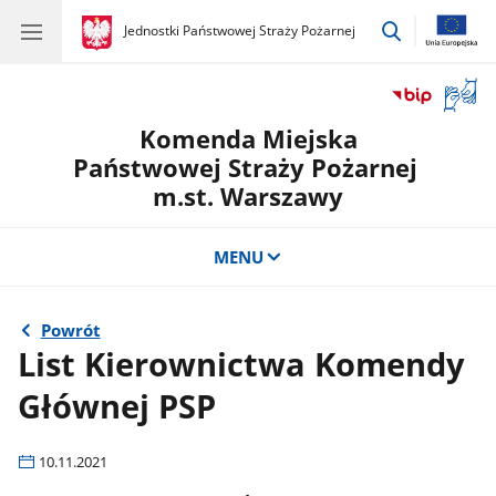
przejdź
gov.pl
Jednostki Państwowej Straży Pożarnej
gov.pl
Jednostki
do
Państwowej
wyszukiwar
Straży
Otwór
Pożarnej
okno
Komenda Miejska
z
tłuma
Państwowej Straży Pożarnej
języka
m.st. Warszawy
migow
MENU
Powrót
List Kierownictwa Komendy
Głównej PSP
10.11.2021