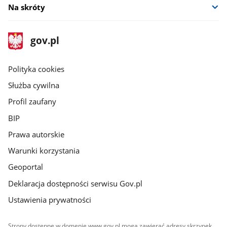
Na skróty
stopka
Strona
gov.pl
gov.pl
główna
gov.pl
Polityka cookies
Służba cywilna
Profil zaufany
BIP
Prawa autorskie
Warunki korzystania
Geoportal
Deklaracja dostępności serwisu Gov.pl
Ustawienia prywatności
Strony dostępne w domenie www.gov.pl mogą zawierać adresy skrzynek