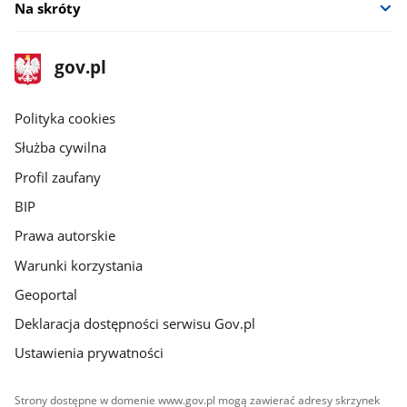
Na skróty
stopka
Strona
gov.pl
gov.pl
główna
gov.pl
Polityka cookies
Służba cywilna
Profil zaufany
BIP
Prawa autorskie
Warunki korzystania
Geoportal
Deklaracja dostępności serwisu Gov.pl
Ustawienia prywatności
Strony dostępne w domenie www.gov.pl mogą zawierać adresy skrzynek