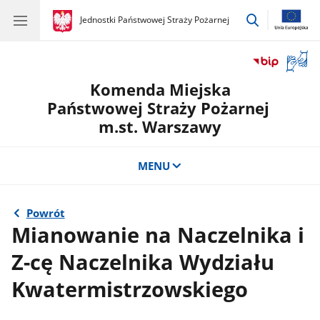
przejdź
gov.pl
Jednostki Państwowej Straży Pożarnej
gov.pl
Jednostki
do
Państwowej
wyszukiwar
Straży
Otwór
Pożarnej
okno
Komenda Miejska
z
tłuma
Państwowej Straży Pożarnej
języka
m.st. Warszawy
migow
MENU
Powrót
Mianowanie na Naczelnika i
Z-cę Naczelnika Wydziału
Kwatermistrzowskiego