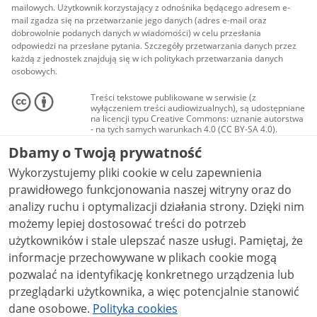
mailowych. Użytkownik korzystający z odnośnika będącego adresem e-
mail zgadza się na przetwarzanie jego danych (adres e-mail oraz
dobrowolnie podanych danych w wiadomości) w celu przesłania
odpowiedzi na przesłane pytania. Szczegóły przetwarzania danych przez
każdą z jednostek znajdują się w ich politykach przetwarzania danych
osobowych.
Treści tekstowe publikowane w serwisie (z
wyłączeniem treści audiowizualnych), są udostępniane
na licencji typu Creative Commons: uznanie autorstwa
- na tych samych warunkach 4.0 (CC BY-SA 4.0).
Materiały audiowizualne, w tym zdjęcia, materiały
Dbamy o Twoją prywatność
audio i wideo, są udostępniane na licencji typu
Creative Commons: uznanie autorstwa użycie
Wykorzystujemy pliki cookie w celu zapewnienia
niekomercyjne - bez utworów zależnych 4.0 (CC BY-
NC-ND 4.0), o ile nie jest to stwierdzone inaczej.
prawidłowego funkcjonowania naszej witryny oraz do
analizy ruchu i optymalizacji działania strony. Dzięki nim
możemy lepiej dostosować treści do potrzeb
użytkowników i stale ulepszać nasze usługi. Pamiętaj, że
informacje przechowywane w plikach cookie mogą
pozwalać na identyfikację konkretnego urządzenia lub
przeglądarki użytkownika, a więc potencjalnie stanowić
dane osobowe.
Polityka cookies