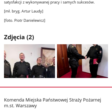
satysfakcji z wykonywanej pracy i samych sukcesów.
[mł. bryg. Artur Laudy]
[foto. Piotr Danielewicz]
Zdjęcia (2)
Pokaż
Pokaż
zdjęcie
zdjęcie
1
2
z
z
stopka
Komenda Miejska Państwowej Straży Pożarnej
galerii.
galerii.
m.st. Warszawy