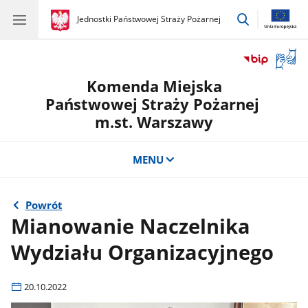
przejdź
gov.pl
Jednostki Państwowej Straży Pożarnej
gov.pl
Jednostki
do
Państwowej
wyszukiwar
Straży
Otwór
Pożarnej
okno
Komenda Miejska
z
tłuma
Państwowej Straży Pożarnej
języka
m.st. Warszawy
migow
MENU
Powrót
Mianowanie Naczelnika
Wydziału Organizacyjnego
20.10.2022