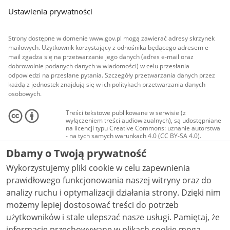
Ustawienia prywatności
Strony dostępne w domenie www.gov.pl mogą zawierać adresy skrzynek
mailowych. Użytkownik korzystający z odnośnika będącego adresem e-
mail zgadza się na przetwarzanie jego danych (adres e-mail oraz
dobrowolnie podanych danych w wiadomości) w celu przesłania
odpowiedzi na przesłane pytania. Szczegóły przetwarzania danych przez
każdą z jednostek znajdują się w ich politykach przetwarzania danych
osobowych.
Treści tekstowe publikowane w serwisie (z
wyłączeniem treści audiowizualnych), są udostępniane
na licencji typu Creative Commons: uznanie autorstwa
- na tych samych warunkach 4.0 (CC BY-SA 4.0).
Materiały audiowizualne, w tym zdjęcia, materiały
Dbamy o Twoją prywatność
audio i wideo, są udostępniane na licencji typu
Creative Commons: uznanie autorstwa użycie
Wykorzystujemy pliki cookie w celu zapewnienia
niekomercyjne - bez utworów zależnych 4.0 (CC BY-
NC-ND 4.0), o ile nie jest to stwierdzone inaczej.
prawidłowego funkcjonowania naszej witryny oraz do
analizy ruchu i optymalizacji działania strony. Dzięki nim
możemy lepiej dostosować treści do potrzeb
użytkowników i stale ulepszać nasze usługi. Pamiętaj, że
informacje przechowywane w plikach cookie mogą