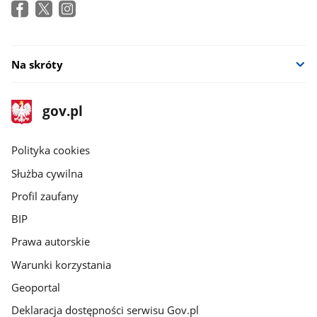
Na skróty
stopka
Strona
gov.pl
gov.pl
główna
gov.pl
Polityka cookies
Służba cywilna
Profil zaufany
BIP
Prawa autorskie
Warunki korzystania
Geoportal
Deklaracja dostępności serwisu Gov.pl