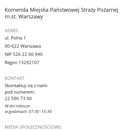
z
z
stopka
Komenda Miejska Państwowej Straży Pożarnej
galerii.
galerii.
m.st. Warszawy
ADRES
ul. Polna 1
00-622 Warszawa
NIP 526 22 60 940
Regon 13292107
KONTAKT
Skontaktuj się z nami
pod numerem:
22 596 73 00
W dni robocze
w godzinach: 07:30 -15:30
MEDIA SPOŁECZNOŚCIOWE: