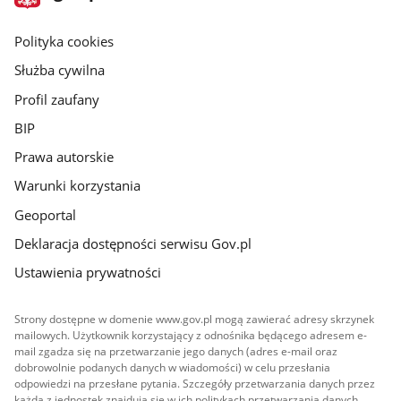
gov.pl
główna
gov.pl
Polityka cookies
Służba cywilna
Profil zaufany
BIP
Prawa autorskie
Warunki korzystania
Geoportal
Deklaracja dostępności serwisu Gov.pl
Ustawienia prywatności
Strony dostępne w domenie www.gov.pl mogą zawierać adresy skrzynek
mailowych. Użytkownik korzystający z odnośnika będącego adresem e-
mail zgadza się na przetwarzanie jego danych (adres e-mail oraz
dobrowolnie podanych danych w wiadomości) w celu przesłania
odpowiedzi na przesłane pytania. Szczegóły przetwarzania danych przez
każdą z jednostek znajdują się w ich politykach przetwarzania danych