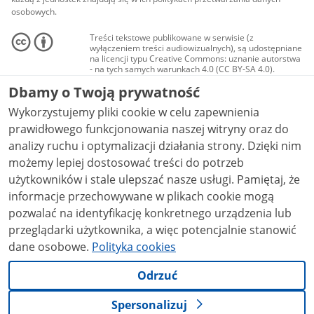
osobowych.
Treści tekstowe publikowane w serwisie (z
wyłączeniem treści audiowizualnych), są udostępniane
na licencji typu Creative Commons: uznanie autorstwa
- na tych samych warunkach 4.0 (CC BY-SA 4.0).
Materiały audiowizualne, w tym zdjęcia, materiały
Dbamy o Twoją prywatność
audio i wideo, są udostępniane na licencji typu
Creative Commons: uznanie autorstwa użycie
Wykorzystujemy pliki cookie w celu zapewnienia
niekomercyjne - bez utworów zależnych 4.0 (CC BY-
NC-ND 4.0), o ile nie jest to stwierdzone inaczej.
prawidłowego funkcjonowania naszej witryny oraz do
analizy ruchu i optymalizacji działania strony. Dzięki nim
możemy lepiej dostosować treści do potrzeb
użytkowników i stale ulepszać nasze usługi. Pamiętaj, że
informacje przechowywane w plikach cookie mogą
pozwalać na identyfikację konkretnego urządzenia lub
przeglądarki użytkownika, a więc potencjalnie stanowić
dane osobowe.
Polityka cookies
Odrzuć
Spersonalizuj