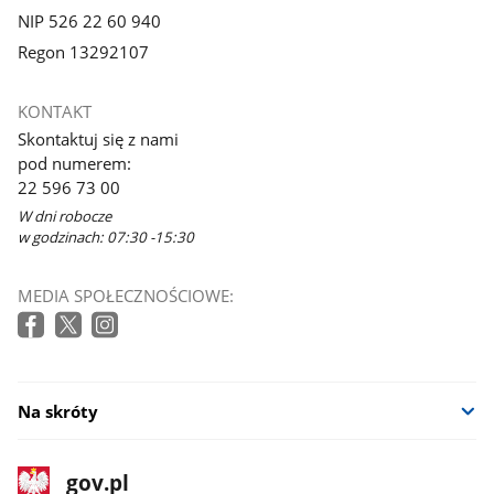
NIP 526 22 60 940
Regon 13292107
KONTAKT
Skontaktuj się z nami
pod numerem:
22 596 73 00
W dni robocze
w godzinach: 07:30 -15:30
MEDIA SPOŁECZNOŚCIOWE:
Na skróty
stopka
Strona
gov.pl