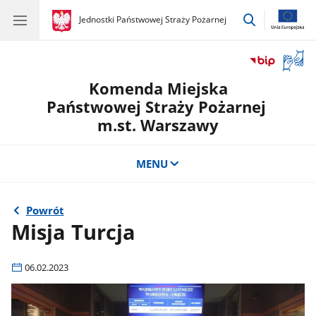
przejdź
gov.pl
Jednostki Państwowej Straży Pożarnej
gov.pl
Jednostki
do
Państwowej
wyszukiwar
Straży
Otwór
Pożarnej
okno
Komenda Miejska
z
tłuma
Państwowej Straży Pożarnej
języka
m.st. Warszawy
migow
MENU
Powrót
Misja Turcja
06.02.2023