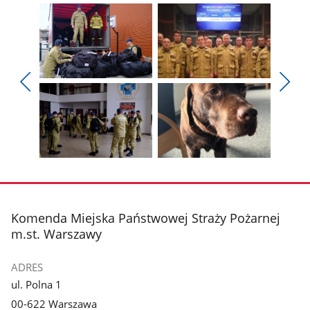
Pokaż
Pokaż
zdjęcie
zdjęcie
Pokaż
Poka
1
2
poprzednie
nest
z
z
zdjęcia
zdjęc
galerii.
galerii.
Pokaż
Pokaż
zdjęcie
zdjęcie
3
4
z
z
stopka
Komenda Miejska Państwowej Straży Pożarnej
galerii.
galerii.
m.st. Warszawy
ADRES
ul. Polna 1
00-622 Warszawa