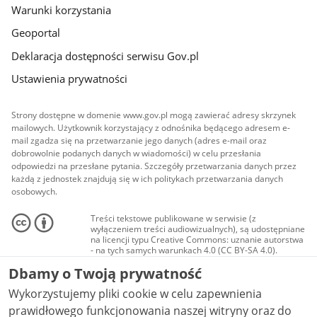
Warunki korzystania
Geoportal
Deklaracja dostępności serwisu Gov.pl
Ustawienia prywatności
Strony dostępne w domenie www.gov.pl mogą zawierać adresy skrzynek
mailowych. Użytkownik korzystający z odnośnika będącego adresem e-
mail zgadza się na przetwarzanie jego danych (adres e-mail oraz
dobrowolnie podanych danych w wiadomości) w celu przesłania
odpowiedzi na przesłane pytania. Szczegóły przetwarzania danych przez
każdą z jednostek znajdują się w ich politykach przetwarzania danych
osobowych.
Treści tekstowe publikowane w serwisie (z
wyłączeniem treści audiowizualnych), są udostępniane
na licencji typu Creative Commons: uznanie autorstwa
- na tych samych warunkach 4.0 (CC BY-SA 4.0).
Materiały audiowizualne, w tym zdjęcia, materiały
Dbamy o Twoją prywatność
audio i wideo, są udostępniane na licencji typu
Creative Commons: uznanie autorstwa użycie
Wykorzystujemy pliki cookie w celu zapewnienia
niekomercyjne - bez utworów zależnych 4.0 (CC BY-
NC-ND 4.0), o ile nie jest to stwierdzone inaczej.
prawidłowego funkcjonowania naszej witryny oraz do