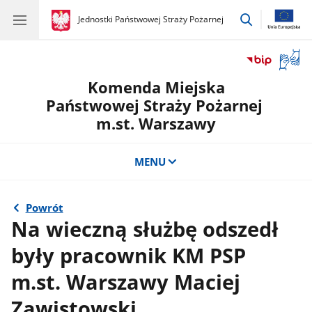
przejdź
gov.pl
Jednostki Państwowej Straży Pożarnej
gov.pl
Jednostki
do
Państwowej
wyszukiwar
Straży
Otwór
Pożarnej
okno
Komenda Miejska
z
tłuma
Państwowej Straży Pożarnej
języka
m.st. Warszawy
migow
MENU
Powrót
Na wieczną służbę odszedł
były pracownik KM PSP
m.st. Warszawy Maciej
Zawistowski