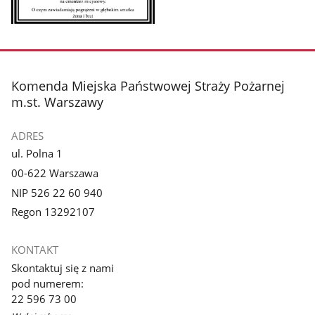
Pokaż
zdjęcie
1
z
stopka
Komenda Miejska Państwowej Straży Pożarnej
galerii.
m.st. Warszawy
ADRES
ul. Polna 1
00-622 Warszawa
NIP 526 22 60 940
Regon 13292107
KONTAKT
Skontaktuj się z nami
pod numerem:
22 596 73 00