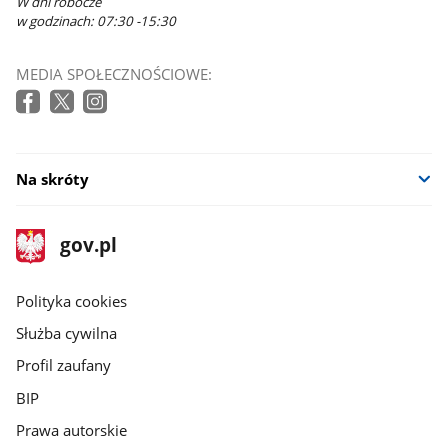
W dni robocze
w godzinach: 07:30 -15:30
MEDIA SPOŁECZNOŚCIOWE:
Na skróty
stopka
Strona
gov.pl
gov.pl
główna
gov.pl
Polityka cookies
Służba cywilna
Profil zaufany
BIP
Prawa autorskie