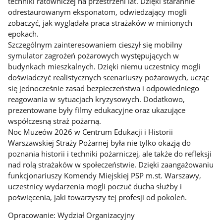
techniki ratowniczej na przestrzeni lat. Dzięki starannie
odrestaurowanym eksponatom, odwiedzający mogli
zobaczyć, jak wyglądała praca strażaków w minionych
epokach.
Szczególnym zainteresowaniem cieszył się mobilny
symulator zagrożeń pożarowych występujących w
budynkach mieszkalnych. Dzięki niemu uczestnicy mogli
doświadczyć realistycznych scenariuszy pożarowych, ucząc
się jednocześnie zasad bezpieczeństwa i odpowiedniego
reagowania w sytuacjach kryzysowych. Dodatkowo,
prezentowane były filmy edukacyjne oraz ukazujące
współczesną straż pożarną.
Noc Muzeów 2026 w Centrum Edukacji i Historii
Warszawskiej Straży Pożarnej była nie tylko okazją do
poznania historii i techniki pożarniczej, ale także do refleksji
nad rolą strażaków w społeczeństwie. Dzięki zaangażowaniu
funkcjonariuszy Komendy Miejskiej PSP m.st. Warszawy,
uczestnicy wydarzenia mogli poczuć ducha służby i
poświęcenia, jaki towarzyszy tej profesji od pokoleń.
Opracowanie: Wydział Organizacyjny