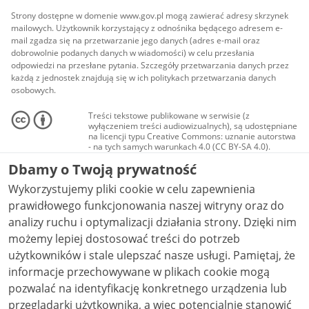
Strony dostępne w domenie www.gov.pl mogą zawierać adresy skrzynek
mailowych. Użytkownik korzystający z odnośnika będącego adresem e-
mail zgadza się na przetwarzanie jego danych (adres e-mail oraz
dobrowolnie podanych danych w wiadomości) w celu przesłania
odpowiedzi na przesłane pytania. Szczegóły przetwarzania danych przez
każdą z jednostek znajdują się w ich politykach przetwarzania danych
osobowych.
Treści tekstowe publikowane w serwisie (z
wyłączeniem treści audiowizualnych), są udostępniane
na licencji typu Creative Commons: uznanie autorstwa
- na tych samych warunkach 4.0 (CC BY-SA 4.0).
Materiały audiowizualne, w tym zdjęcia, materiały
Dbamy o Twoją prywatność
audio i wideo, są udostępniane na licencji typu
Creative Commons: uznanie autorstwa użycie
Wykorzystujemy pliki cookie w celu zapewnienia
niekomercyjne - bez utworów zależnych 4.0 (CC BY-
NC-ND 4.0), o ile nie jest to stwierdzone inaczej.
prawidłowego funkcjonowania naszej witryny oraz do
analizy ruchu i optymalizacji działania strony. Dzięki nim
możemy lepiej dostosować treści do potrzeb
użytkowników i stale ulepszać nasze usługi. Pamiętaj, że
informacje przechowywane w plikach cookie mogą
pozwalać na identyfikację konkretnego urządzenia lub
przeglądarki użytkownika, a więc potencjalnie stanowić