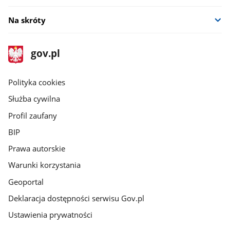
Na skróty
stopka
Strona
gov.pl
gov.pl
główna
gov.pl
Polityka cookies
Służba cywilna
Profil zaufany
BIP
Prawa autorskie
Warunki korzystania
Geoportal
Deklaracja dostępności serwisu Gov.pl
Ustawienia prywatności