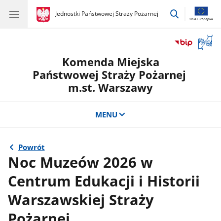
przejdź
gov.pl
Jednostki Państwowej Straży Pożarnej
gov.pl
Jednostki
do
Państwowej
wyszukiwar
Straży
Otwór
Pożarnej
okno
Komenda Miejska
z
tłuma
Państwowej Straży Pożarnej
języka
m.st. Warszawy
migow
MENU
Powrót
Noc Muzeów 2026 w
Centrum Edukacji i Historii
Warszawskiej Straży
Pożarnej