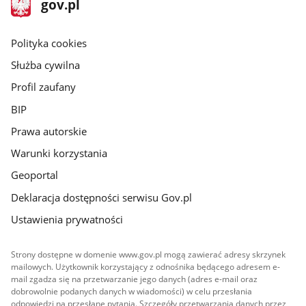
Strona
gov.pl
gov.pl
główna
gov.pl
Polityka cookies
Służba cywilna
Profil zaufany
BIP
Prawa autorskie
Warunki korzystania
Geoportal
Deklaracja dostępności serwisu Gov.pl
Ustawienia prywatności
Strony dostępne w domenie www.gov.pl mogą zawierać adresy skrzynek
mailowych. Użytkownik korzystający z odnośnika będącego adresem e-
mail zgadza się na przetwarzanie jego danych (adres e-mail oraz
dobrowolnie podanych danych w wiadomości) w celu przesłania
odpowiedzi na przesłane pytania. Szczegóły przetwarzania danych przez