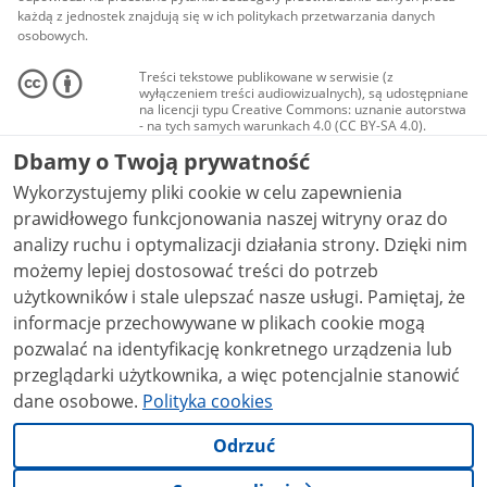
każdą z jednostek znajdują się w ich politykach przetwarzania danych
osobowych.
Treści tekstowe publikowane w serwisie (z
wyłączeniem treści audiowizualnych), są udostępniane
na licencji typu Creative Commons: uznanie autorstwa
- na tych samych warunkach 4.0 (CC BY-SA 4.0).
Materiały audiowizualne, w tym zdjęcia, materiały
Dbamy o Twoją prywatność
audio i wideo, są udostępniane na licencji typu
Creative Commons: uznanie autorstwa użycie
Wykorzystujemy pliki cookie w celu zapewnienia
niekomercyjne - bez utworów zależnych 4.0 (CC BY-
NC-ND 4.0), o ile nie jest to stwierdzone inaczej.
prawidłowego funkcjonowania naszej witryny oraz do
analizy ruchu i optymalizacji działania strony. Dzięki nim
możemy lepiej dostosować treści do potrzeb
użytkowników i stale ulepszać nasze usługi. Pamiętaj, że
informacje przechowywane w plikach cookie mogą
pozwalać na identyfikację konkretnego urządzenia lub
przeglądarki użytkownika, a więc potencjalnie stanowić
dane osobowe.
Polityka cookies
Odrzuć