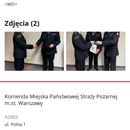
<MO>
Zdjęcia (2)
Pokaż
Pokaż
zdjęcie
zdjęcie
1
2
z
z
stopka
Komenda Miejska Państwowej Straży Pożarnej
galerii.
galerii.
m.st. Warszawy
ADRES
ul. Polna 1