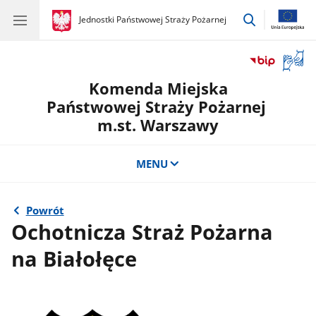
przejdź
gov.pl
Jednostki Państwowej Straży Pożarnej
gov.pl
Jednostki
do
Państwowej
wyszukiwar
Straży
Otwór
Pożarnej
okno
Komenda Miejska
z
tłuma
Państwowej Straży Pożarnej
języka
m.st. Warszawy
migow
MENU
Powrót
Ochotnicza Straż Pożarna
na Białołęce