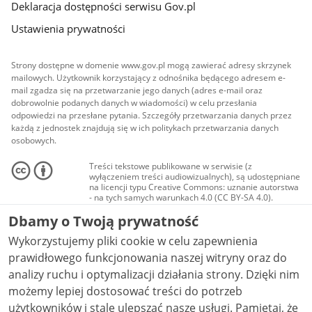
Deklaracja dostępności serwisu Gov.pl
Ustawienia prywatności
Strony dostępne w domenie www.gov.pl mogą zawierać adresy skrzynek
mailowych. Użytkownik korzystający z odnośnika będącego adresem e-
mail zgadza się na przetwarzanie jego danych (adres e-mail oraz
dobrowolnie podanych danych w wiadomości) w celu przesłania
odpowiedzi na przesłane pytania. Szczegóły przetwarzania danych przez
każdą z jednostek znajdują się w ich politykach przetwarzania danych
osobowych.
Treści tekstowe publikowane w serwisie (z
wyłączeniem treści audiowizualnych), są udostępniane
na licencji typu Creative Commons: uznanie autorstwa
- na tych samych warunkach 4.0 (CC BY-SA 4.0).
Materiały audiowizualne, w tym zdjęcia, materiały
Dbamy o Twoją prywatność
audio i wideo, są udostępniane na licencji typu
Creative Commons: uznanie autorstwa użycie
Wykorzystujemy pliki cookie w celu zapewnienia
niekomercyjne - bez utworów zależnych 4.0 (CC BY-
NC-ND 4.0), o ile nie jest to stwierdzone inaczej.
prawidłowego funkcjonowania naszej witryny oraz do
analizy ruchu i optymalizacji działania strony. Dzięki nim
możemy lepiej dostosować treści do potrzeb
użytkowników i stale ulepszać nasze usługi. Pamiętaj, że