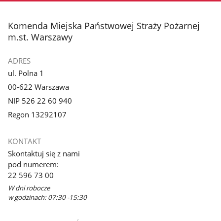
3
4
z
z
stopka
Komenda Miejska Państwowej Straży Pożarnej
galerii.
galerii.
m.st. Warszawy
ADRES
ul. Polna 1
00-622 Warszawa
NIP 526 22 60 940
Regon 13292107
KONTAKT
Skontaktuj się z nami
pod numerem:
22 596 73 00
W dni robocze
w godzinach: 07:30 -15:30