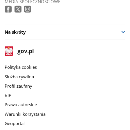
MEDIA SPOŁECZNOŚCIOWE:
Na skróty
stopka
Strona
gov.pl
gov.pl
główna
gov.pl
Polityka cookies
Służba cywilna
Profil zaufany
BIP
Prawa autorskie
Warunki korzystania
Geoportal