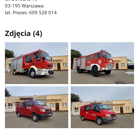
03-195 Warszawa
tel. Prezes: 609 528 014
Zdjęcia (4)
Pokaż
Pokaż
zdjęcie
zdjęcie
1
2
z
z
galerii.
galerii.
Pokaż
Pokaż
zdjęcie
zdjęcie