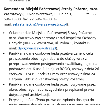
Komendant Miejski Państwowej Straży Pożarnej m.st.
Warszawy
(00-622 Warszawa, ul. Polna 1, tel. 22
596-73-00, fax. 22 596-78-00, e-
mail:
sekretariatkm@warszawa-straz.pl
).
W Komendzie Miejskiej Państwowej Straży Pożarnej
m.st. Warszawy wyznaczony został Inspektor Ochrony
Danych: (00-622 Warszawa, ul. Polna 1, kontakt e-
mail:
dpo@warszawa-straz.pl
).
Pani/Pana dane osobowe będą przetwarzane w celu
prowadzenia obecnego naboru do służby wraz z
przeprowadzeniem postępowania kwalifikacyjnego, na
podstawie art. 6 ust. 1 lit. a) i c) RODO, ustawy z dnia 26
czerwca 1974 r. - Kodeks Pracy oraz ustawy z dnia 24
sierpnia 1991 r. o Państwowej Straży Pożarnej.
Pani/Pana dane osobowe będą przechowywane przez
okres obecnego naboru, zgodnie z przepisami prawa
dotyczącymi archiwizacji.
Przysługuje Pani/Panu prawo do żądania dostępu do
treści swoich danych, prawo ich sprostowania, usunięcia