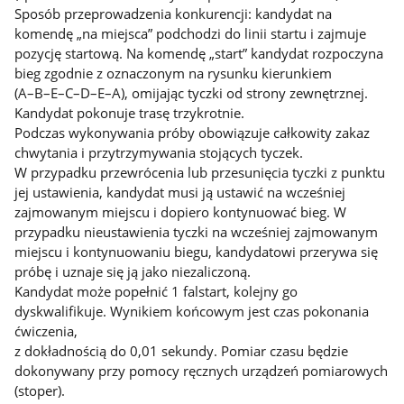
Sposób przeprowadzenia konkurencji: kandydat na
komendę „na miejsca” podchodzi do linii startu i zajmuje
pozycję startową. Na komendę „start” kandydat rozpoczyna
bieg zgodnie z oznaczonym na rysunku kierunkiem
(A–B–E–C–D–E–A), omijając tyczki od strony zewnętrznej.
Kandydat pokonuje trasę trzykrotnie.
Podczas wykonywania próby obowiązuje całkowity zakaz
chwytania i przytrzymywania stojących tyczek.
W przypadku przewrócenia lub przesunięcia tyczki z punktu
jej ustawienia, kandydat musi ją ustawić na wcześniej
zajmowanym miejscu i dopiero kontynuować bieg. W
przypadku nieustawienia tyczki na wcześniej zajmowanym
miejscu i kontynuowaniu biegu, kandydatowi przerywa się
próbę i uznaje się ją jako niezaliczoną.
Kandydat może popełnić 1 falstart, kolejny go
dyskwalifikuje. Wynikiem końcowym jest czas pokonania
ćwiczenia,
z dokładnością do 0,01 sekundy. Pomiar czasu będzie
dokonywany przy pomocy ręcznych urządzeń pomiarowych
(stoper).