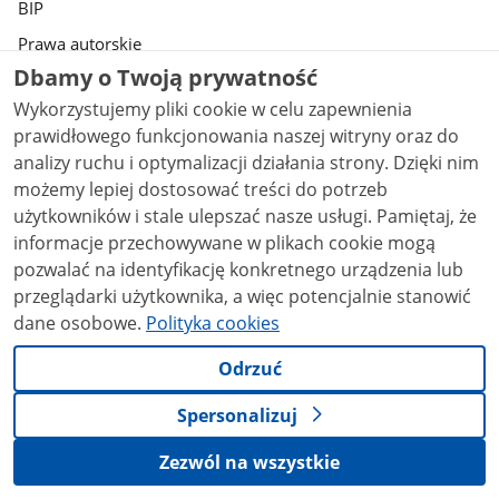
BIP
Prawa autorskie
Dbamy o Twoją prywatność
Warunki korzystania
Wykorzystujemy pliki cookie w celu zapewnienia
Geoportal
prawidłowego funkcjonowania naszej witryny oraz do
Deklaracja dostępności serwisu Gov.pl
analizy ruchu i optymalizacji działania strony. Dzięki nim
Ustawienia prywatności
możemy lepiej dostosować treści do potrzeb
użytkowników i stale ulepszać nasze usługi. Pamiętaj, że
informacje przechowywane w plikach cookie mogą
Strony dostępne w domenie www.gov.pl mogą zawierać adresy skrzynek
mailowych. Użytkownik korzystający z odnośnika będącego adresem e-
pozwalać na identyfikację konkretnego urządzenia lub
mail zgadza się na przetwarzanie jego danych (adres e-mail oraz
przeglądarki użytkownika, a więc potencjalnie stanowić
dobrowolnie podanych danych w wiadomości) w celu przesłania
dane osobowe.
Polityka cookies
odpowiedzi na przesłane pytania. Szczegóły przetwarzania danych przez
każdą z jednostek znajdują się w ich politykach przetwarzania danych
osobowych.
Odrzuć
Treści tekstowe publikowane w serwisie (z
Spersonalizuj
wyłączeniem treści audiowizualnych), są udostępniane
na licencji typu Creative Commons: uznanie autorstwa
- na tych samych warunkach 4.0 (CC BY-SA 4.0).
Zezwól na wszystkie
Materiały audiowizualne, w tym zdjęcia, materiały
audio i wideo, są udostępniane na licencji typu