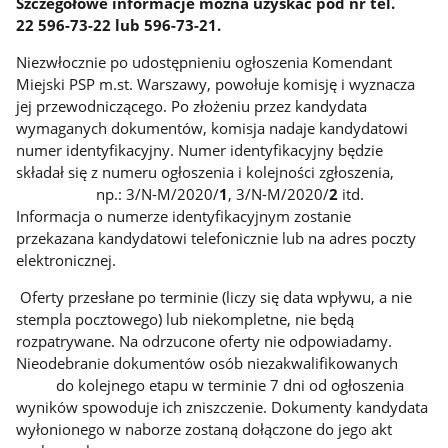
Szczegółowe informacje można uzyskać pod nr tel.
22 596-73-22 lub 596-73-21.
Niezwłocznie po udostępnieniu ogłoszenia Komendant
Miejski PSP m.st. Warszawy, powołuje komisję i wyznacza
jej przewodniczącego. Po złożeniu przez kandydata
wymaganych dokumentów, komisja nadaje kandydatowi
numer identyfikacyjny. Numer identyfikacyjny będzie
składał się z numeru ogłoszenia i kolejności zgłoszenia,
np.: 3/N-M/2020/
1
, 3/N-M/2020/
2
itd.
Informacja o numerze identyfikacyjnym zostanie
przekazana kandydatowi telefonicznie lub na adres poczty
elektronicznej.
Oferty przesłane po terminie (liczy się data wpływu, a nie
stempla pocztowego) lub niekompletne, nie będą
rozpatrywane. Na odrzucone oferty nie odpowiadamy.
Nieodebranie dokumentów osób niezakwalifikowanych
do kolejnego etapu w terminie 7 dni od ogłoszenia
wyników spowoduje ich zniszczenie. Dokumenty kandydata
wyłonionego w naborze zostaną dołączone do jego akt