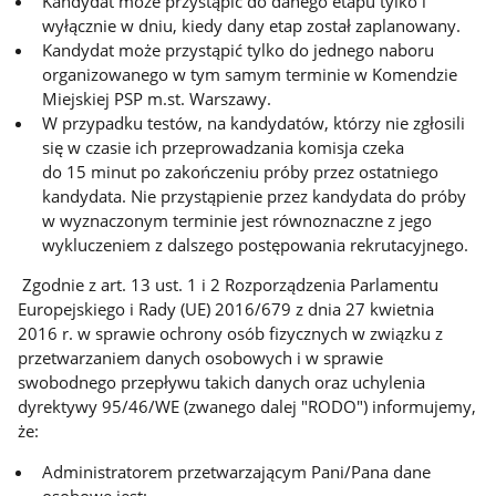
Kandydat może przystąpić do danego etapu tylko i
wyłącznie w dniu, kiedy dany etap został zaplanowany.
Kandydat może przystąpić tylko do jednego naboru
organizowanego w tym samym terminie w Komendzie
Miejskiej PSP m.st. Warszawy.
W przypadku testów, na kandydatów, którzy nie zgłosili
się w czasie ich przeprowadzania komisja czeka
do 15 minut po zakończeniu próby przez ostatniego
kandydata. Nie przystąpienie przez kandydata do próby
w wyznaczonym terminie jest równoznaczne z jego
wykluczeniem z dalszego postępowania rekrutacyjnego.
Zgodnie z art. 13 ust. 1 i 2 Rozporządzenia Parlamentu
Europejskiego i Rady (UE) 2016/679 z dnia 27 kwietnia
2016 r. w sprawie ochrony osób fizycznych w związku z
przetwarzaniem danych osobowych i w sprawie
swobodnego przepływu takich danych oraz uchylenia
dyrektywy 95/46/WE (zwanego dalej "RODO") informujemy,
że:
Administratorem przetwarzającym Pani/Pana dane
osobowe jest: