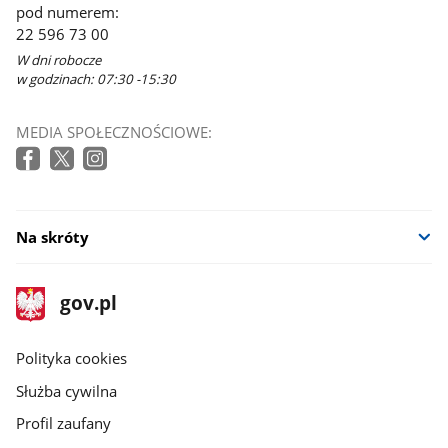
pod numerem:
22 596 73 00
W dni robocze
w godzinach: 07:30 -15:30
MEDIA SPOŁECZNOŚCIOWE:
Na skróty
stopka
Strona
gov.pl
gov.pl
główna
gov.pl
Polityka cookies
Służba cywilna
Profil zaufany