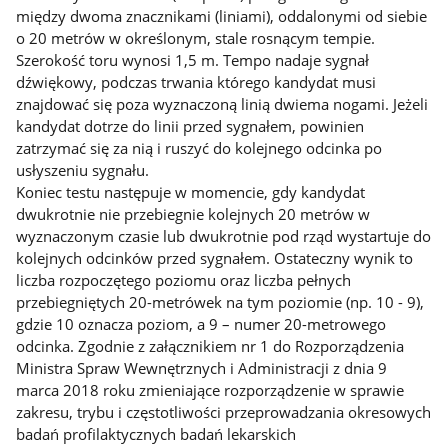
między dwoma znacznikami (liniami), oddalonymi od siebie
o 20 metrów w określonym, stale rosnącym tempie.
Szerokość toru wynosi 1,5 m. Tempo nadaje sygnał
dźwiękowy, podczas trwania którego kandydat musi
znajdować się poza wyznaczoną linią dwiema nogami. Jeżeli
kandydat dotrze do linii przed sygnałem, powinien
zatrzymać się za nią i ruszyć do kolejnego odcinka po
usłyszeniu sygnału.
Koniec testu następuje w momencie, gdy kandydat
dwukrotnie nie przebiegnie kolejnych 20 metrów w
wyznaczonym czasie lub dwukrotnie pod rząd wystartuje do
kolejnych odcinków przed sygnałem. Ostateczny wynik to
liczba rozpoczętego poziomu oraz liczba pełnych
przebiegniętych 20-metrówek na tym poziomie (np. 10 - 9),
gdzie 10 oznacza poziom, a 9 – numer 20-metrowego
odcinka. Zgodnie z załącznikiem nr 1 do Rozporządzenia
Ministra Spraw Wewnętrznych i Administracji z dnia 9
marca 2018 roku zmieniające rozporządzenie w sprawie
zakresu, trybu i częstotliwości przeprowadzania okresowych
badań profilaktycznych badań lekarskich