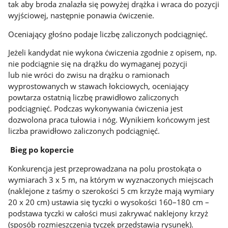
tak aby broda znalazła się powyżej drążka i wraca do pozycji
wyjściowej, następnie ponawia ćwiczenie.
Oceniający głośno podaje liczbę zaliczonych podciągnięć.
Jeżeli kandydat nie wykona ćwiczenia zgodnie z opisem, np.
nie podciągnie się na drążku do wymaganej pozycji
lub nie wróci do zwisu na drążku o ramionach
wyprostowanych w stawach łokciowych, oceniający
powtarza ostatnią liczbę prawidłowo zaliczonych
podciągnięć. Podczas wykonywania ćwiczenia jest
dozwolona praca tułowia i nóg. Wynikiem końcowym jest
liczba prawidłowo zaliczonych podciągnięć.
Bieg po kopercie
Konkurencja jest przeprowadzana na polu prostokąta o
wymiarach 3 x 5 m, na którym w wyznaczonych miejscach
(naklejone z taśmy o szerokości 5 cm krzyże mają wymiary
20 x 20 cm) ustawia się tyczki o wysokości 160–180 cm –
podstawa tyczki w całości musi zakrywać naklejony krzyż
(sposób rozmieszczenia tyczek przedstawia rysunek).