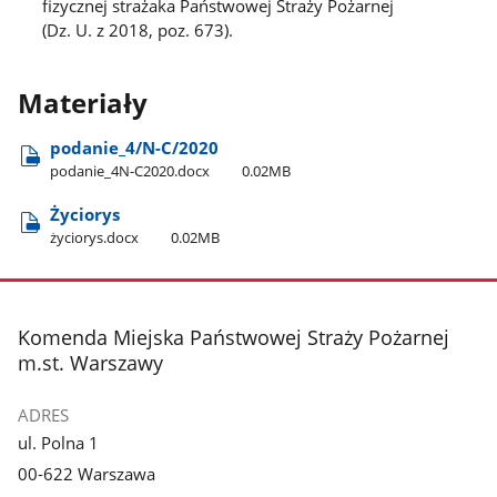
fizycznej strażaka Państwowej Straży Pożarnej
(Dz. U. z 2018, poz. 673).
Materiały
podanie​_4/N-C/2020
podanie​_4N-C2020.docx
0.02MB
Życiorys
życiorys.docx
0.02MB
stopka
Komenda Miejska Państwowej Straży Pożarnej
m.st. Warszawy
ADRES
ul. Polna 1
00-622 Warszawa