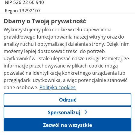
NIP 526 22 60 940
Regon 13292107
Dbamy o Twoją prywatność
KONTAKT
Wykorzystujemy pliki cookie w celu zapewnienia
Skontaktuj się z nami
prawidłowego funkcjonowania naszej witryny oraz do
pod numerem:
analizy ruchu i optymalizacji działania strony. Dzięki nim
22 596 73 00
możemy lepiej dostosować treści do potrzeb
W dni robocze
użytkowników i stale ulepszać nasze usługi. Pamiętaj, że
w godzinach: 07:30 -15:30
informacje przechowywane w plikach cookie mogą
pozwalać na identyfikację konkretnego urządzenia lub
MEDIA SPOŁECZNOŚCIOWE:
przeglądarki użytkownika, a więc potencjalnie stanowić
dane osobowe.
Polityka cookies
Odrzuć
Na skróty
Spersonalizuj
Zezwól na wszystkie
stopka
Strona
gov.pl
gov.pl