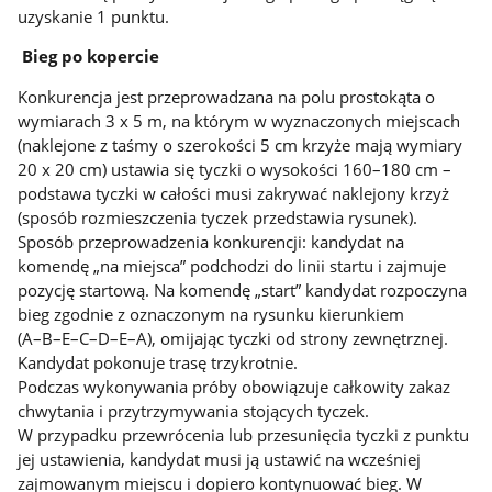
uzyskanie 1 punktu.
Bieg po kopercie
Konkurencja jest przeprowadzana na polu prostokąta o
wymiarach 3 x 5 m, na którym w wyznaczonych miejscach
(naklejone z taśmy o szerokości 5 cm krzyże mają wymiary
20 x 20 cm) ustawia się tyczki o wysokości 160–180 cm –
podstawa tyczki w całości musi zakrywać naklejony krzyż
(sposób rozmieszczenia tyczek przedstawia rysunek).
Sposób przeprowadzenia konkurencji: kandydat na
komendę „na miejsca” podchodzi do linii startu i zajmuje
pozycję startową. Na komendę „start” kandydat rozpoczyna
bieg zgodnie z oznaczonym na rysunku kierunkiem
(A–B–E–C–D–E–A), omijając tyczki od strony zewnętrznej.
Kandydat pokonuje trasę trzykrotnie.
Podczas wykonywania próby obowiązuje całkowity zakaz
chwytania i przytrzymywania stojących tyczek.
W przypadku przewrócenia lub przesunięcia tyczki z punktu
jej ustawienia, kandydat musi ją ustawić na wcześniej
zajmowanym miejscu i dopiero kontynuować bieg. W