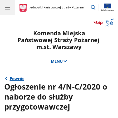
przejdź
gov.pl
Jednostki Państwowej Straży Pożarnej
gov.pl
Jednostki
do
Państwowej
wyszukiwar
Straży
Otwór
Pożarnej
okno
Komenda Miejska
z
tłuma
Państwowej Straży Pożarnej
języka
m.st. Warszawy
migow
MENU
Powrót
Ogłoszenie nr 4/N-C/2020 o
naborze do służby
przygotowawczej