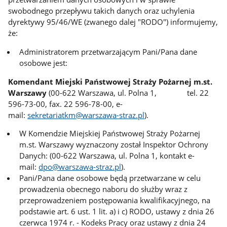
swobodnego przepływu takich danych oraz uchylenia
dyrektywy 95/46/WE (zwanego dalej "RODO") informujemy,
że:
Administratorem przetwarzającym Pani/Pana dane
osobowe jest:
Komendant Miejski Państwowej Straży Pożarnej m.st.
Warszawy
(00-622 Warszawa, ul. Polna 1, tel. 22
596-73-00, fax. 22 596-78-00, e-
mail:
sekretariatkm@warszawa-straz.pl
).
W Komendzie Miejskiej Państwowej Straży Pożarnej
m.st. Warszawy wyznaczony został Inspektor Ochrony
Danych: (00-622 Warszawa, ul. Polna 1, kontakt e-
mail:
dpo@warszawa-straz.pl
).
Pani/Pana dane osobowe będą przetwarzane w celu
prowadzenia obecnego naboru do służby wraz z
przeprowadzeniem postępowania kwalifikacyjnego, na
podstawie art. 6 ust. 1 lit. a) i c) RODO, ustawy z dnia 26
czerwca 1974 r. - Kodeks Pracy oraz ustawy z dnia 24