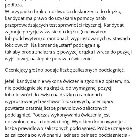
podłoża.
W przypadku braku możliwości doskoczenia do drążka,
kandydat ma prawo do uzyskania pomocy osób
przeprowadzających test sprawności fizycznej. Kandydat
zajmuje pozycję w zwisie na drążku (nachwytem
lub podchwytem) o ramionach wyprostowanych w stawach
łokciowych. Na komendę „start” podciąga się,
tak aby broda znalazła się powyżej drążka i wraca do pozycji
wyjściowej, następnie ponawia ćwiczenie.
Oceniający głośno podaje liczbę zaliczonych podciągnięć.
Jeżeli kandydat nie wykona ćwiczenia zgodnie z opisem, np.
nie podciągnie się na drążku do wymaganej pozycji
lub nie wróci do zwisu na drążku o ramionach
wyprostowanych w stawach łokciowych, oceniający
powtarza ostatnią liczbę prawidłowo zaliczonych
podciągnięć. Podczas wykonywania ćwiczenia jest
dozwolona praca tułowia i nóg. Wynikiem końcowym jest
liczba prawidłowo zaliczonych podciągnięć. Próbę uznaje się
za zaliczoną po wykonaniu jednego pełnego podciągnięcia -